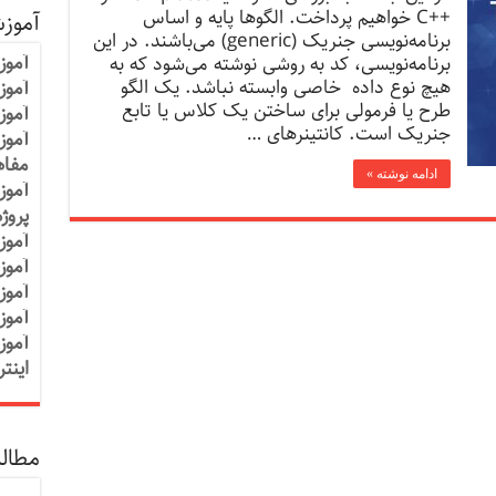
++C خواهیم پرداخت. الگوها پایه و اساس
آموز
برنامه‌نویسی جنریک (generic) می‌باشند. در این
آموز
برنامه‌نویسی، کد به روشی نوشته می‌شود که به
هیچ نوع داده خاصی وابسته نباشد. یک الگو
آموزش
طرح یا فرمولی برای ساختن یک کلاس یا تابع
آموز
جنریک است. کانتینرهای …
آموز
مفاه
ادامه نوشته »
آموز
پروژ
آموز
آموز
آموز
آموز
آموز
اینت
مطالب