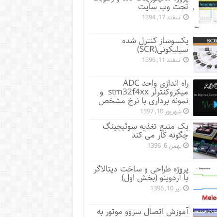
تحت وب سایت
اسفند 17, 1394
یکسوساز کنترل شده
سیلیکونی(SCR)
اسفند 11, 1396
راه اندازی واحد ADC
میکروکنترلر stm32f4xx و
نمونه برداری با نرخ مشخص
شهریور 10, 1397
یک منبع تغذیه سوئیچینگ
چگونه کار می کند
بهمن 6, 1396
پروژه طراحی و ساخت دیتالاگر
با آردوینو (بخش اول)
تیر 10, 1396
آموزش اتصال سروو موتور به