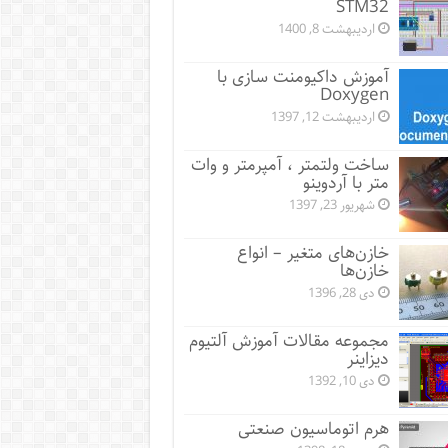
STM32
اردیبهشت 8, 1400
آموزش داکیومنت سازی با
Doxygen
اردیبهشت 12, 1397
ساخت ولتمتر ، آمپرمتر و وات
متر با آردوینو
شهریور 23, 1397
خازن‌های متغیر – انواع
خازن‌ها
دی 28, 1396
مجموعه مقالات آموزش آلتیوم
دیزاینر
دی 10, 1392
هرم اتوماسیون صنعتی