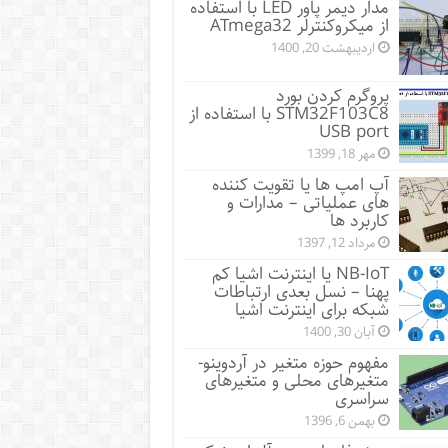
مدار دیمر پاور LED با استفاده
از میکروکنترلر ATmega32
اردیبهشت 20, 1400
پروگرم کردن بورد
STM32F103C8 با استفاده از
USB port
مهر 18, 1399
آپ امپ ها یا تقویت کننده
های عملیاتی – مدارات و
کاربرد ها
مرداد 12, 1397
NB-IoT یا اینترنت اشیا کم
پهنا – نسل بعدی ارتباطات
شبکه برای اینترنت اشیا
آبان 30, 1400
مفهوم حوزه متغیر در آردوینو-
متغیرهای محلی و متغیرهای
سراسری
بهمن 6, 1396