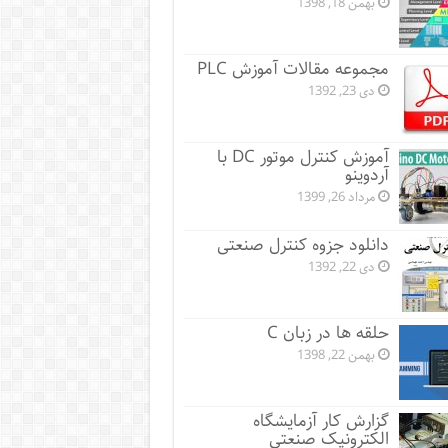
بهمن 18, 1398
مجموعه مقالات آموزش PLC
دی 23, 1392
آموزش کنترل موتور DC با
آردوینو
مرداد 26, 1399
دانلود جزوه کنترل صنعتی
دی 22, 1392
حلقه ها در زبان C
بهمن 22, 1398
گزارش کار آزمایشگاه
الکترونیک صنعتی