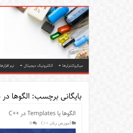
میکروکنترلرها
الکترونیک دیجیتال
نرم افزارها
بایگانی برچسب:
الگوها در
الگوها یا Templates در ++C
آموزش زبان ++C
0