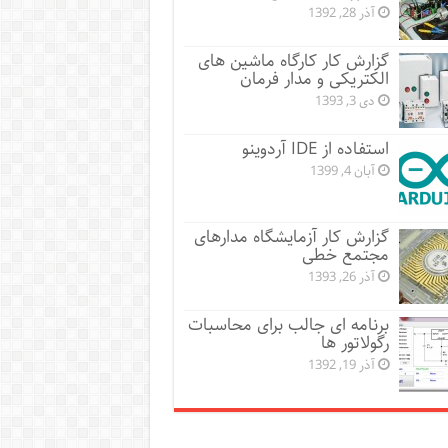
آذر 28, 1392
گزارش کار کارگاه ماشین های
الکتریکی و مدار فرمان
دی 3, 1393
استفاده از IDE آردوینو
آبان 4, 1399
گزارش کار آزمایشگاه مدارهای
مجتمع خطی
آذر 26, 1393
برنامه ای جالب برای محاسبات
رگولاتور ها
آذر 19, 1392