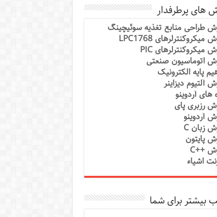
ش های پرطرفدار
ش طراحی منابع تغذیه سوئیچینگ
 میکروکنترلرهای LPC1768
ش میکروکنترلرهای PIC
ش اتوماسیون صنعتی
یم پایه الکترونیک
ش آلتیوم دیزاینر
ه های آردوینو
ش رزبری پای
ش آردوینو
ش زبان C
ش پایتون
ش ++C
رنت اشیاء
 بیشتر برای شما