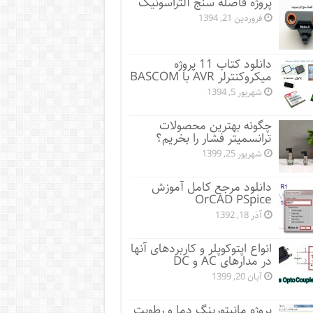
پروژه فاصله سنج آلتراسونیک
فروردین 21, 1394
دانلود کتاب 11 پروژه
میکروکنترلر AVR با BASCOM
شهریور 5, 1394
چگونه بهترین محصولات
ترانسمیتر فشار را بخریم؟
شهریور 25, 1399
دانلود مرجع کامل آموزش
OrCAD PSpice
آذر 18, 1392
انواع اپتوکوپلر و کاربردهای آنها
در مدارهای AC و DC
آبان 20, 1399
پروژه مانيتورينگ دما و رطوبت