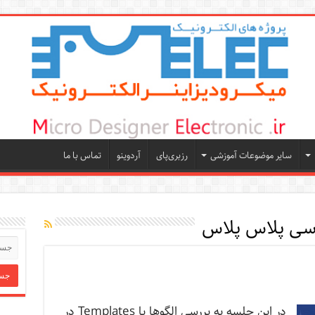
سایر موضوعات آموزشی
رزبری‌پای
آردوینو
تماس با ما
 سی پلاس پلاس
در این جلسه به بررسی الگوها یا Templates در