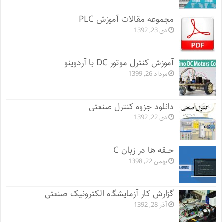
مجموعه مقالات آموزش PLC
دی 23, 1392
آموزش کنترل موتور DC با آردوینو
مرداد 26, 1399
دانلود جزوه کنترل صنعتی
دی 22, 1392
حلقه ها در زبان C
بهمن 22, 1398
گزارش کار آزمایشگاه الکترونیک صنعتی
آذر 28, 1392