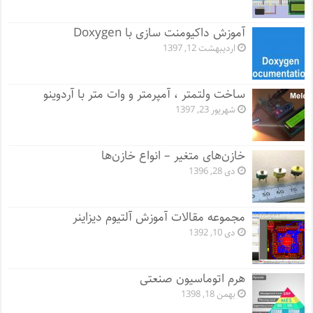
آموزش داکیومنت سازی با Doxygen
اردیبهشت 12, 1397
ساخت ولتمتر ، آمپرمتر و وات متر با آردوینو
شهریور 23, 1397
خازن‌های متغیر – انواع خازن‌ها
دی 28, 1396
مجموعه مقالات آموزش آلتیوم دیزاینر
دی 10, 1392
هرم اتوماسیون صنعتی
بهمن 18, 1398