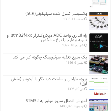
یکسوساز کنترل شده سیلیکونی(SCR)
اسفند 11, 1396
راه اندازی واحد ADC میکروکنترلر stm32f4xx و
نمونه برداری با نرخ مشخص
شهریور 10, 1397
یک منبع تغذیه سوئیچینگ چگونه کار می کند
بهمن 6, 1396
پروژه طراحی و ساخت دیتالاگر با آردوینو (بخش
اول)
تیر 10, 1396
آموزش اتصال سروو موتور به STM32
اردیبهشت 8, 1400