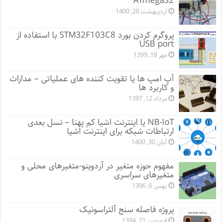
ATmega32
اردیبهشت 20, 1400
پروگرم کردن بورد STM32F103C8 با استفاده از
USB port
مهر 18, 1399
آپ امپ ها یا تقویت کننده های عملیاتی – مدارات
و کاربرد ها
مرداد 12, 1397
NB-IoT یا اینترنت اشیا کم پهنا – نسل بعدی
ارتباطات شبکه برای اینترنت اشیا
آبان 30, 1400
مفهوم حوزه متغیر در آردوینو-متغیرهای محلی و
متغیرهای سراسری
بهمن 6, 1396
پروژه فاصله سنج آلتراسونیک
فروردین 21, 1394