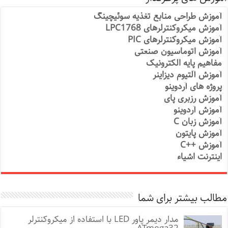
آموزش طراحی منابع تغذیه سوئیچینگ
آموزش میکروکنترلرهای LPC1768
آموزش میکروکنترلرهای PIC
آموزش اتوماسیون صنعتی
مفاهیم پایه الکترونیک
آموزش آلتیوم دیزاینر
پروژه های آردوینو
آموزش رزبری پای
آموزش آردوینو
آموزش زبان C
آموزش پایتون
آموزش ++C
اینترنت اشیاء
مطالب بیشتر برای شما
مدار دیمر پاور LED با استفاده از میکروکنترلر