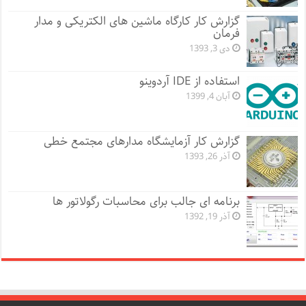
گزارش کار کارگاه ماشین های الکتریکی و مدار
فرمان
دی 3, 1393
استفاده از IDE آردوینو
آبان 4, 1399
گزارش کار آزمایشگاه مدارهای مجتمع خطی
آذر 26, 1393
برنامه ای جالب برای محاسبات رگولاتور ها
آذر 19, 1392