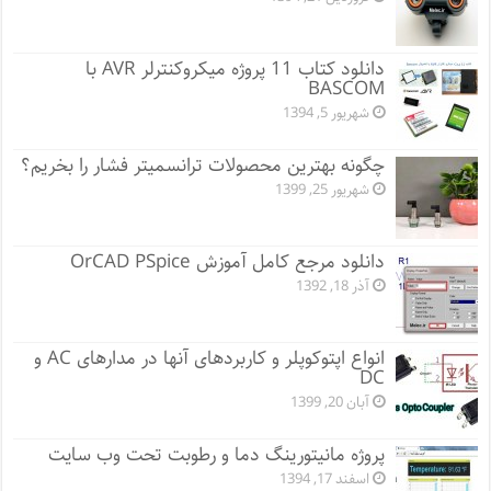
دانلود کتاب 11 پروژه میکروکنترلر AVR با
BASCOM
شهریور 5, 1394
چگونه بهترین محصولات ترانسمیتر فشار را بخریم؟
شهریور 25, 1399
دانلود مرجع کامل آموزش OrCAD PSpice
آذر 18, 1392
انواع اپتوکوپلر و کاربردهای آنها در مدارهای AC و
DC
آبان 20, 1399
پروژه مانيتورينگ دما و رطوبت تحت وب سایت
اسفند 17, 1394