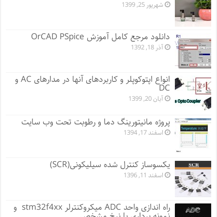
شهریور 25, 1399
دانلود مرجع کامل آموزش OrCAD PSpice
آذر 18, 1392
انواع اپتوکوپلر و کاربردهای آنها در مدارهای AC و
DC
آبان 20, 1399
پروژه مانيتورينگ دما و رطوبت تحت وب سایت
اسفند 17, 1394
یکسوساز کنترل شده سیلیکونی(SCR)
اسفند 11, 1396
راه اندازی واحد ADC میکروکنترلر stm32f4xx و
نمونه برداری با نرخ مشخص