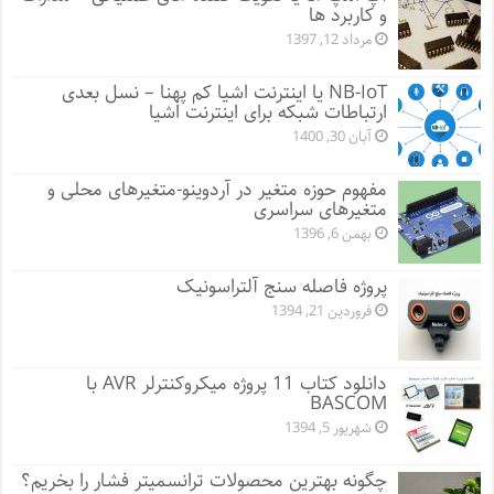
و کاربرد ها
مرداد 12, 1397
NB-IoT یا اینترنت اشیا کم پهنا – نسل بعدی
ارتباطات شبکه برای اینترنت اشیا
آبان 30, 1400
مفهوم حوزه متغیر در آردوینو-متغیرهای محلی و
متغیرهای سراسری
بهمن 6, 1396
پروژه فاصله سنج آلتراسونیک
فروردین 21, 1394
دانلود کتاب 11 پروژه میکروکنترلر AVR با
BASCOM
شهریور 5, 1394
چگونه بهترین محصولات ترانسمیتر فشار را بخریم؟