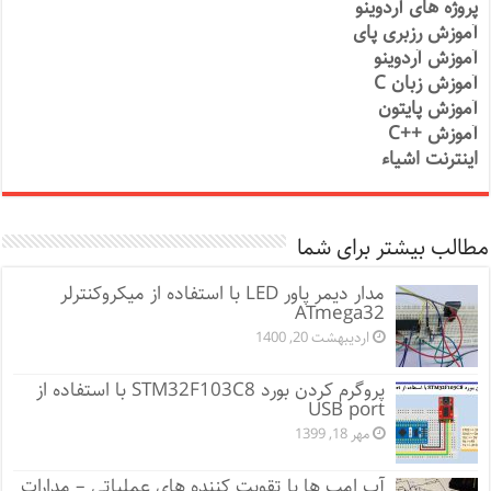
پروژه های آردوینو
آموزش رزبری پای
آموزش آردوینو
آموزش زبان C
آموزش پایتون
آموزش ++C
اینترنت اشیاء
مطالب بیشتر برای شما
مدار دیمر پاور LED با استفاده از میکروکنترلر
ATmega32
اردیبهشت 20, 1400
پروگرم کردن بورد STM32F103C8 با استفاده از
USB port
مهر 18, 1399
آپ امپ ها یا تقویت کننده های عملیاتی – مدارات