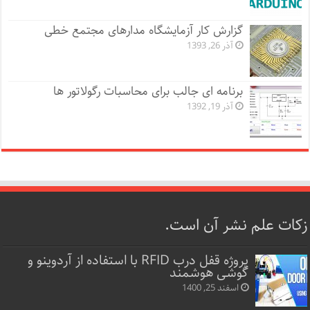
گزارش کار آزمایشگاه مدارهای مجتمع خطی
آذر 26, 1393
برنامه ای جالب برای محاسبات رگولاتور ها
آذر 19, 1392
زکات علم نشر آن است.
پروژه قفل‌ درب RFID با استفاده از آردوینو و
گوشی هوشمند
اسفند 25, 1400