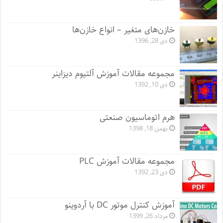
خازن‌های متغیر – انواع خازن‌ها
دی 28, 1396
مجموعه مقالات آموزش آلتیوم دیزاینر
دی 10, 1392
هرم اتوماسیون صنعتی
بهمن 18, 1398
مجموعه مقالات آموزش PLC
دی 23, 1392
آموزش کنترل موتور DC با آردوینو
مرداد 26, 1399