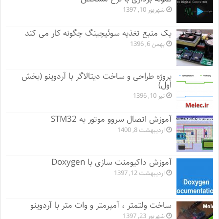
شهریور 10, 1397
یک منبع تغذیه سوئیچینگ چگونه کار می کند
بهمن 6, 1396
پروژه طراحی و ساخت دیتالاگر با آردوینو (بخش
اول)
تیر 10, 1396
آموزش اتصال سروو موتور به STM32
اردیبهشت 8, 1400
آموزش داکیومنت سازی با Doxygen
اردیبهشت 12, 1397
ساخت ولتمتر ، آمپرمتر و وات متر با آردوینو
شهریور 23, 1397