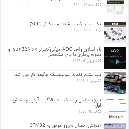
اسفند 17, 1394
یکسوساز کنترل شده سیلیکونی(SCR)
اسفند 11, 1396
راه اندازی واحد ADC میکروکنترلر stm32f4xx و
نمونه برداری با نرخ مشخص
شهریور 10, 1397
یک منبع تغذیه سوئیچینگ چگونه کار می کند
بهمن 6, 1396
پروژه طراحی و ساخت دیتالاگر با آردوینو (بخش
اول)
تیر 10, 1396
آموزش اتصال سروو موتور به STM32