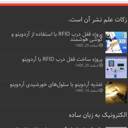
زکات علم نشر آن است.
پروژه قفل‌ درب RFID با استفاده از آردوینو و
گوشی هوشمند
اسفند 25, 1400
پروژه ساخت قفل‌ درب RFID با آردوینو
اسفند 20, 1400
تغذیه آردوینو با سلول‌های خورشیدی آردوینو
اسفند 14, 1400
الکترونیک به زبان ساده