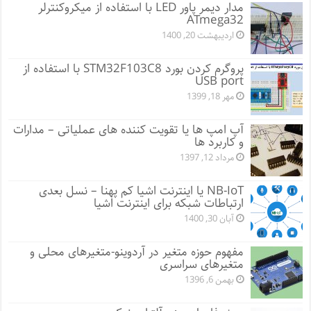
مدار دیمر پاور LED با استفاده از میکروکنترلر
ATmega32
اردیبهشت 20, 1400
پروگرم کردن بورد STM32F103C8 با استفاده از
USB port
مهر 18, 1399
آپ امپ ها یا تقویت کننده های عملیاتی – مدارات
و کاربرد ها
مرداد 12, 1397
NB-IoT یا اینترنت اشیا کم پهنا – نسل بعدی
ارتباطات شبکه برای اینترنت اشیا
آبان 30, 1400
مفهوم حوزه متغیر در آردوینو-متغیرهای محلی و
متغیرهای سراسری
بهمن 6, 1396