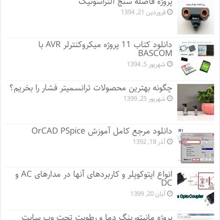
پروژه فاصله سنج آلتراسونیک
فروردین 21, 1394
دانلود کتاب 11 پروژه میکروکنترلر AVR با
BASCOM
شهریور 5, 1394
چگونه بهترین محصولات ترانسمیتر فشار را بخریم؟
شهریور 25, 1399
دانلود مرجع کامل آموزش OrCAD PSpice
آذر 18, 1392
انواع اپتوکوپلر و کاربردهای آنها در مدارهای AC و
DC
آبان 20, 1399
پروژه مانيتورينگ دما و رطوبت تحت وب سایت