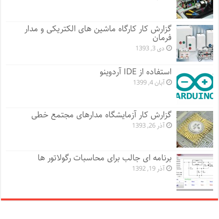
گزارش کار کارگاه ماشین های الکتریکی و مدار
فرمان
دی 3, 1393
استفاده از IDE آردوینو
آبان 4, 1399
گزارش کار آزمایشگاه مدارهای مجتمع خطی
آذر 26, 1393
برنامه ای جالب برای محاسبات رگولاتور ها
آذر 19, 1392