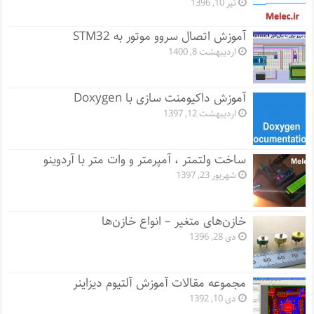
تیر 10, 1396
آموزش اتصال سروو موتور به STM32
اردیبهشت 8, 1400
آموزش داکیومنت سازی با Doxygen
اردیبهشت 12, 1397
ساخت ولتمتر ، آمپرمتر و وات متر با آردوینو
شهریور 23, 1397
خازن‌های متغیر – انواع خازن‌ها
دی 28, 1396
مجموعه مقالات آموزش آلتیوم دیزاینر
دی 10, 1392