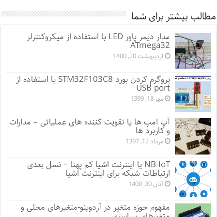
مطالب بیشتر برای شما
مدار دیمر پاور LED با استفاده از میکروکنترلر
ATmega32
اردیبهشت 20, 1400
پروگرم کردن بورد STM32F103C8 با استفاده از
USB port
مهر 18, 1399
آپ امپ ها یا تقویت کننده های عملیاتی – مدارات
و کاربرد ها
مرداد 12, 1397
NB-IoT یا اینترنت اشیا کم پهنا – نسل بعدی
ارتباطات شبکه برای اینترنت اشیا
آبان 30, 1400
مفهوم حوزه متغیر در آردوینو-متغیرهای محلی و
متغیرهای سراسری