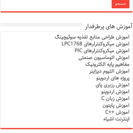
آموزش های پرطرفدار
آموزش طراحی منابع تغذیه سوئیچینگ
آموزش میکروکنترلرهای LPC1768
آموزش میکروکنترلرهای PIC
آموزش اتوماسیون صنعتی
مفاهیم پایه الکترونیک
آموزش آلتیوم دیزاینر
پروژه های آردوینو
آموزش رزبری پای
آموزش آردوینو
آموزش زبان C
آموزش پایتون
آموزش ++C
اینترنت اشیاء