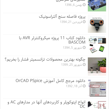
بهمن 6, 1396
پروژه فاصله سنج آلتراسونیک
فروردین 21, 1394
دانلود کتاب 11 پروژه میکروکنترلر AVR با
BASCOM
شهریور 5, 1394
چگونه بهترین محصولات ترانسمیتر فشار را بخریم؟
شهریور 25, 1399
دانلود مرجع کامل آموزش OrCAD PSpice
آذر 18, 1392
انواع اپتوکوپلر و کاربردهای آنها در مدارهای AC و
DC