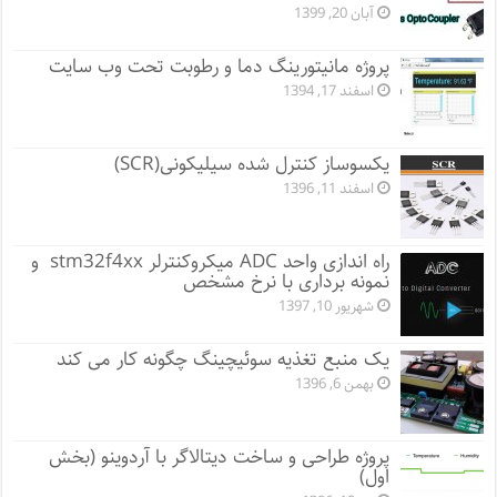
آبان 20, 1399
پروژه مانيتورينگ دما و رطوبت تحت وب سایت
اسفند 17, 1394
یکسوساز کنترل شده سیلیکونی(SCR)
اسفند 11, 1396
راه اندازی واحد ADC میکروکنترلر stm32f4xx و
نمونه برداری با نرخ مشخص
شهریور 10, 1397
یک منبع تغذیه سوئیچینگ چگونه کار می کند
بهمن 6, 1396
پروژه طراحی و ساخت دیتالاگر با آردوینو (بخش
اول)