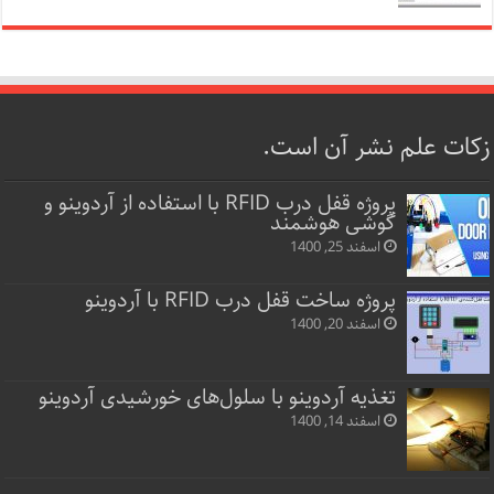
زکات علم نشر آن است.
پروژه قفل‌ درب RFID با استفاده از آردوینو و
گوشی هوشمند
اسفند 25, 1400
پروژه ساخت قفل‌ درب RFID با آردوینو
اسفند 20, 1400
تغذیه آردوینو با سلول‌های خورشیدی آردوینو
اسفند 14, 1400