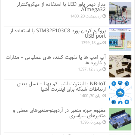
مدار دیمر پاور LED با استفاده از میکروکنترلر
ATmega32
اردیبهشت 20, 1400
پروگرم کردن بورد STM32F103C8 با استفاده از
USB port
مهر 18, 1399
آپ امپ ها یا تقویت کننده های عملیاتی – مدارات
و کاربرد ها
مرداد 12, 1397
NB-IoT یا اینترنت اشیا کم پهنا – نسل بعدی
ارتباطات شبکه برای اینترنت اشیا
آبان 30, 1400
مفهوم حوزه متغیر در آردوینو-متغیرهای محلی و
متغیرهای سراسری
بهمن 6, 1396