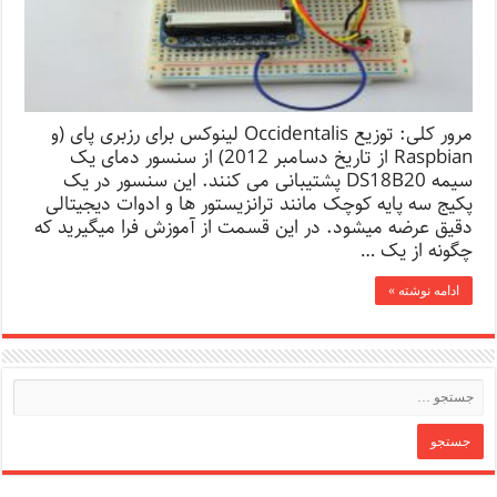
مرور کلی: توزیع Occidentalis لینوکس برای رزبری پای (و
Raspbian از تاریخ دسامبر 2012) از سنسور دمای یک
سیمه DS18B20 پشتیبانی می کنند. این سنسور در یک
پکیج سه پایه کوچک مانند ترانزیستور ها و ادوات دیجیتالی
دقیق عرضه میشود. در این قسمت از آموزش فرا میگیرید که
چگونه از یک …
ادامه نوشته »