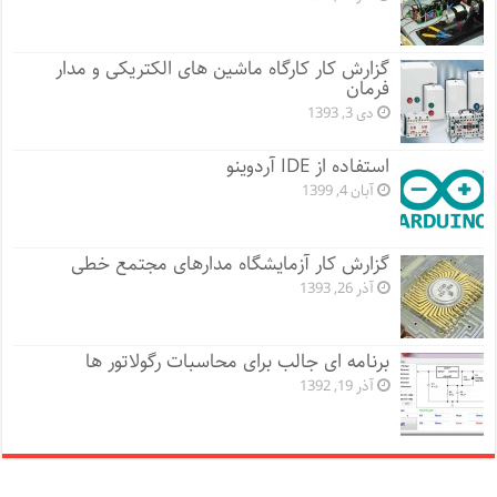
گزارش کار کارگاه ماشین های الکتریکی و مدار
فرمان
دی 3, 1393
استفاده از IDE آردوینو
آبان 4, 1399
گزارش کار آزمایشگاه مدارهای مجتمع خطی
آذر 26, 1393
برنامه ای جالب برای محاسبات رگولاتور ها
آذر 19, 1392