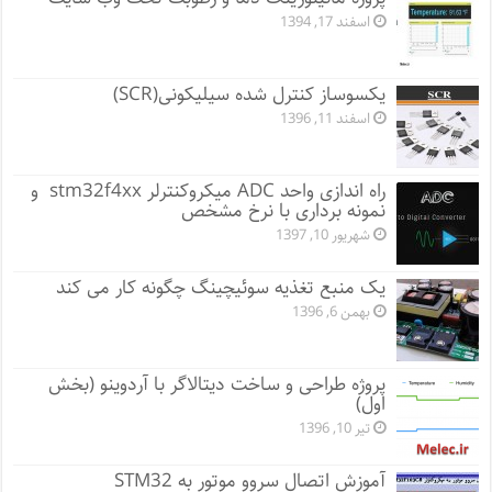
اسفند 17, 1394
یکسوساز کنترل شده سیلیکونی(SCR)
اسفند 11, 1396
راه اندازی واحد ADC میکروکنترلر stm32f4xx و
نمونه برداری با نرخ مشخص
شهریور 10, 1397
یک منبع تغذیه سوئیچینگ چگونه کار می کند
بهمن 6, 1396
پروژه طراحی و ساخت دیتالاگر با آردوینو (بخش
اول)
تیر 10, 1396
آموزش اتصال سروو موتور به STM32