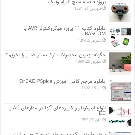
پروژه فاصله سنج آلتراسونیک
فروردین 21, 1394
دانلود کتاب 11 پروژه میکروکنترلر AVR با
BASCOM
شهریور 5, 1394
چگونه بهترین محصولات ترانسمیتر فشار را بخریم؟
شهریور 25, 1399
دانلود مرجع کامل آموزش OrCAD PSpice
آذر 18, 1392
انواع اپتوکوپلر و کاربردهای آنها در مدارهای AC و
DC
آبان 20, 1399
پروژه مانيتورينگ دما و رطوبت تحت وب سایت