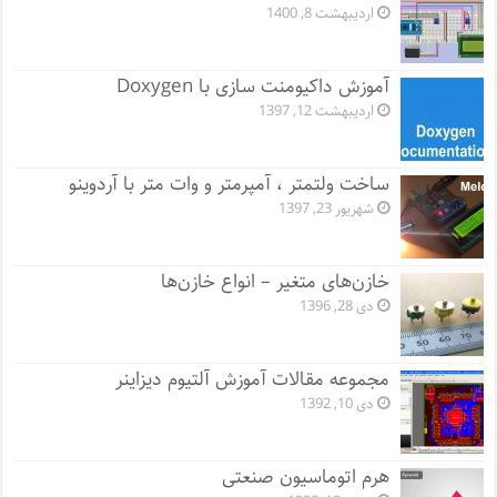
اردیبهشت 8, 1400
آموزش داکیومنت سازی با Doxygen
اردیبهشت 12, 1397
ساخت ولتمتر ، آمپرمتر و وات متر با آردوینو
شهریور 23, 1397
خازن‌های متغیر – انواع خازن‌ها
دی 28, 1396
مجموعه مقالات آموزش آلتیوم دیزاینر
دی 10, 1392
هرم اتوماسیون صنعتی