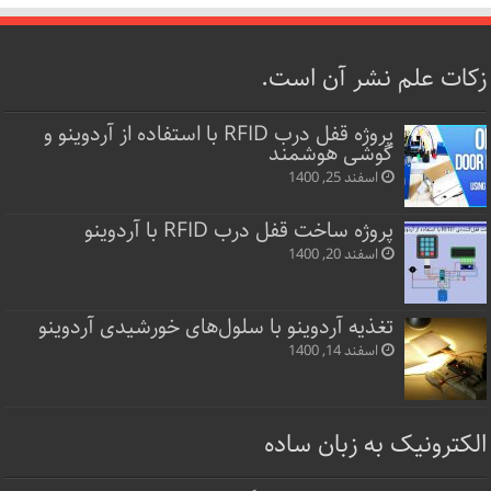
زکات علم نشر آن است.
پروژه قفل‌ درب RFID با استفاده از آردوینو و
گوشی هوشمند
اسفند 25, 1400
پروژه ساخت قفل‌ درب RFID با آردوینو
اسفند 20, 1400
تغذیه آردوینو با سلول‌های خورشیدی آردوینو
اسفند 14, 1400
الکترونیک به زبان ساده