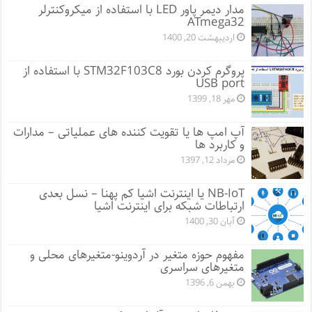
مدار دیمر پاور LED با استفاده از میکروکنترلر
ATmega32
اردیبهشت 20, 1400
پروگرم کردن بورد STM32F103C8 با استفاده از
USB port
مهر 18, 1399
آپ امپ ها یا تقویت کننده های عملیاتی – مدارات
و کاربرد ها
مرداد 12, 1397
NB-IoT یا اینترنت اشیا کم پهنا – نسل بعدی
ارتباطات شبکه برای اینترنت اشیا
آبان 30, 1400
مفهوم حوزه متغیر در آردوینو-متغیرهای محلی و
متغیرهای سراسری
بهمن 6, 1396