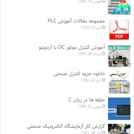
بهمن 18, 1398
مجموعه مقالات آموزش PLC
دی 23, 1392
آموزش کنترل موتور DC با آردوینو
مرداد 26, 1399
دانلود جزوه کنترل صنعتی
دی 22, 1392
حلقه ها در زبان C
بهمن 22, 1398
گزارش کار آزمایشگاه الکترونیک صنعتی
آذر 28, 1392