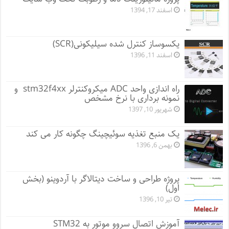
اسفند 17, 1394
یکسوساز کنترل شده سیلیکونی(SCR)
اسفند 11, 1396
راه اندازی واحد ADC میکروکنترلر stm32f4xx و
نمونه برداری با نرخ مشخص
شهریور 10, 1397
یک منبع تغذیه سوئیچینگ چگونه کار می کند
بهمن 6, 1396
پروژه طراحی و ساخت دیتالاگر با آردوینو (بخش
اول)
تیر 10, 1396
آموزش اتصال سروو موتور به STM32