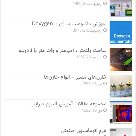
اردیبهشت 8, 1400
آموزش داکیومنت سازی با Doxygen
اردیبهشت 12, 1397
ساخت ولتمتر ، آمپرمتر و وات متر با آردوینو
شهریور 23, 1397
خازن‌های متغیر – انواع خازن‌ها
دی 28, 1396
مجموعه مقالات آموزش آلتیوم دیزاینر
دی 10, 1392
هرم اتوماسیون صنعتی