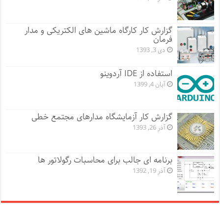
گزارش کار کارگاه ماشین های الکتریکی و مدار
فرمان
دی 3, 1393
استفاده از IDE آردوینو
آبان 4, 1399
گزارش کار آزمایشگاه مدارهای مجتمع خطی
آذر 26, 1393
برنامه ای جالب برای محاسبات رگولاتور ها
آذر 19, 1392