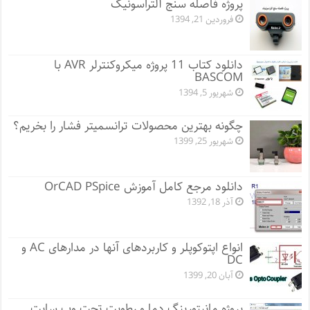
پروژه فاصله سنج آلتراسونیک
فروردین 21, 1394
دانلود کتاب 11 پروژه میکروکنترلر AVR با
BASCOM
شهریور 5, 1394
چگونه بهترین محصولات ترانسمیتر فشار را بخریم؟
شهریور 25, 1399
دانلود مرجع کامل آموزش OrCAD PSpice
آذر 18, 1392
انواع اپتوکوپلر و کاربردهای آنها در مدارهای AC و
DC
آبان 20, 1399
پروژه مانيتورينگ دما و رطوبت تحت وب سایت