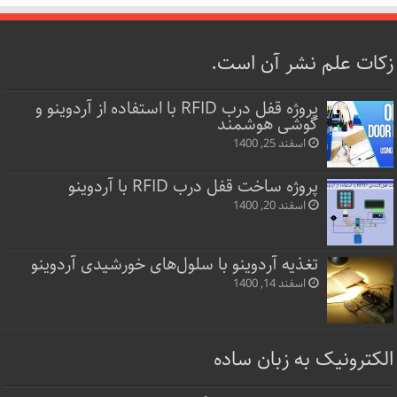
زکات علم نشر آن است.
پروژه قفل‌ درب RFID با استفاده از آردوینو و
گوشی هوشمند
اسفند 25, 1400
پروژه ساخت قفل‌ درب RFID با آردوینو
اسفند 20, 1400
تغذیه آردوینو با سلول‌های خورشیدی آردوینو
اسفند 14, 1400
الکترونیک به زبان ساده