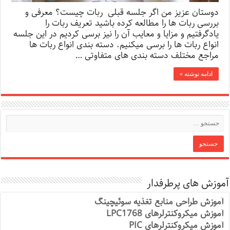
دوستان عزیز من اگر جلسه قبلی ربات چیست؟ معرفی و
بررسی ربات ها را مطالعه کرده باشید تعریف ربات را
یادگرفتیم و مزایا و معایب آن را نیز برسی کردیم در این جلسه
انواع ربات ها را برسی میکنیم. دسته بندی انواع ربات ها
مراجع مختلف دسته بندی های متفاوتی …
ادامه نوشته »
آموزش های پرطرفدار
آموزش طراحی منابع تغذیه سوئیچینگ
آموزش میکروکنترلرهای LPC1768
آموزش میکروکنترلرهای PIC