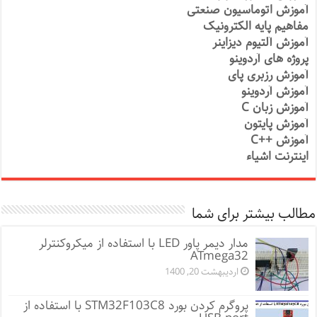
آموزش اتوماسیون صنعتی
مفاهیم پایه الکترونیک
آموزش آلتیوم دیزاینر
پروژه های آردوینو
آموزش رزبری پای
آموزش آردوینو
آموزش زبان C
آموزش پایتون
آموزش ++C
اینترنت اشیاء
مطالب بیشتر برای شما
مدار دیمر پاور LED با استفاده از میکروکنترلر
ATmega32
اردیبهشت 20, 1400
پروگرم کردن بورد STM32F103C8 با استفاده از