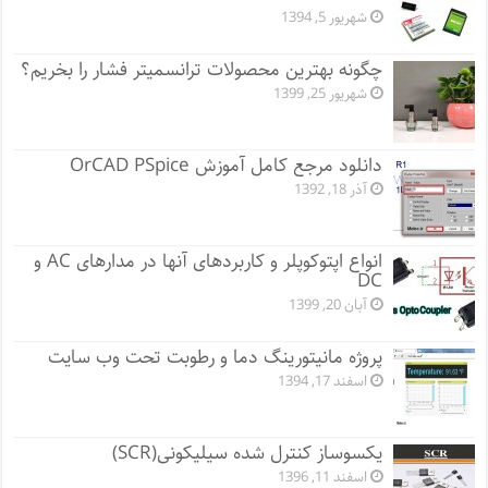
شهریور 5, 1394
چگونه بهترین محصولات ترانسمیتر فشار را بخریم؟
شهریور 25, 1399
دانلود مرجع کامل آموزش OrCAD PSpice
آذر 18, 1392
انواع اپتوکوپلر و کاربردهای آنها در مدارهای AC و
DC
آبان 20, 1399
پروژه مانيتورينگ دما و رطوبت تحت وب سایت
اسفند 17, 1394
یکسوساز کنترل شده سیلیکونی(SCR)
اسفند 11, 1396