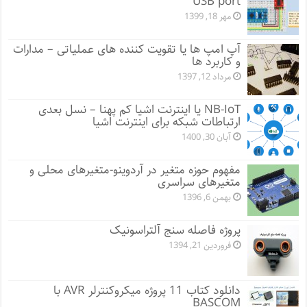
USB port
مهر 18, 1399
آپ امپ ها یا تقویت کننده های عملیاتی – مدارات
و کاربرد ها
مرداد 12, 1397
NB-IoT یا اینترنت اشیا کم پهنا – نسل بعدی
ارتباطات شبکه برای اینترنت اشیا
آبان 30, 1400
مفهوم حوزه متغیر در آردوینو-متغیرهای محلی و
متغیرهای سراسری
بهمن 6, 1396
پروژه فاصله سنج آلتراسونیک
فروردین 21, 1394
دانلود کتاب 11 پروژه میکروکنترلر AVR با
BASCOM