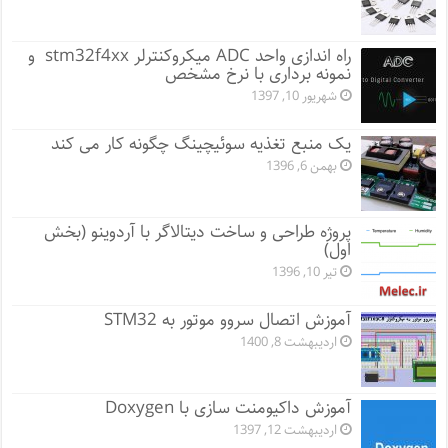
راه اندازی واحد ADC میکروکنترلر stm32f4xx و
نمونه برداری با نرخ مشخص
شهریور 10, 1397
یک منبع تغذیه سوئیچینگ چگونه کار می کند
بهمن 6, 1396
پروژه طراحی و ساخت دیتالاگر با آردوینو (بخش
اول)
تیر 10, 1396
آموزش اتصال سروو موتور به STM32
اردیبهشت 8, 1400
آموزش داکیومنت سازی با Doxygen
اردیبهشت 12, 1397