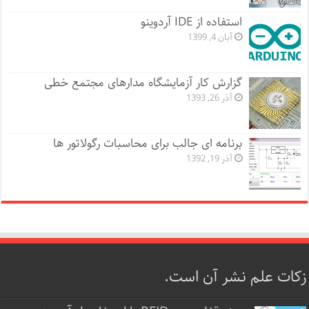
استفاده از IDE آردوینو
آبان 4, 1399
گزارش کار آزمایشگاه مدارهای مجتمع خطی
آذر 26, 1393
برنامه ای جالب برای محاسبات رگولاتور ها
آذر 19, 1392
زکات علم نشر آن است.