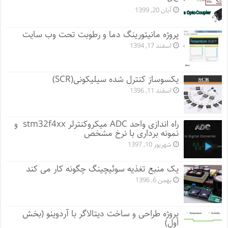
آبان 20, 1399
پروژه مانيتورينگ دما و رطوبت تحت وب سایت
اسفند 17, 1394
یکسوساز کنترل شده سیلیکونی(SCR)
اسفند 11, 1396
راه اندازی واحد ADC میکروکنترلر stm32f4xx و
نمونه برداری با نرخ مشخص
شهریور 10, 1397
یک منبع تغذیه سوئیچینگ چگونه کار می کند
بهمن 6, 1396
پروژه طراحی و ساخت دیتالاگر با آردوینو (بخش
اول)