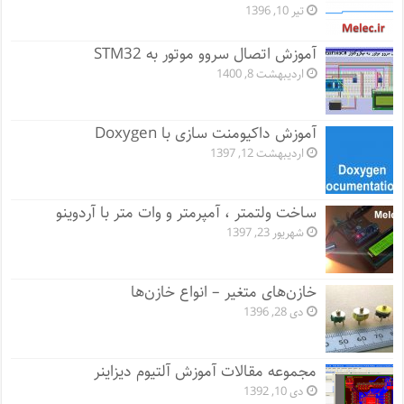
تیر 10, 1396
آموزش اتصال سروو موتور به STM32
اردیبهشت 8, 1400
آموزش داکیومنت سازی با Doxygen
اردیبهشت 12, 1397
ساخت ولتمتر ، آمپرمتر و وات متر با آردوینو
شهریور 23, 1397
خازن‌های متغیر – انواع خازن‌ها
دی 28, 1396
مجموعه مقالات آموزش آلتیوم دیزاینر
دی 10, 1392