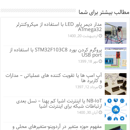
مطالب بیشتر برای شما
مدار دیمر پاور LED با استفاده از میکروکنترلر
ATmega32
اردیبهشت 20, 1400
پروگرم کردن بورد STM32F103C8 با استفاده از
USB port
مهر 18, 1399
آپ امپ ها یا تقویت کننده های عملیاتی – مدارات
و کاربرد ها
مرداد 12, 1397
NB-IoT یا اینترنت اشیا کم پهنا – نسل بعدی
ارتباطات شبکه برای اینترنت اشیا
آبان 30, 1400
مفهوم حوزه متغیر در آردوینو-متغیرهای محلی و