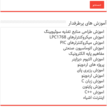
آموزش های پرطرفدار
آموزش طراحی منابع تغذیه سوئیچینگ
آموزش میکروکنترلرهای LPC1768
آموزش میکروکنترلرهای PIC
آموزش اتوماسیون صنعتی
مفاهیم پایه الکترونیک
آموزش آلتیوم دیزاینر
پروژه های آردوینو
آموزش رزبری پای
آموزش آردوینو
آموزش زبان C
آموزش پایتون
آموزش ++C
اینترنت اشیاء