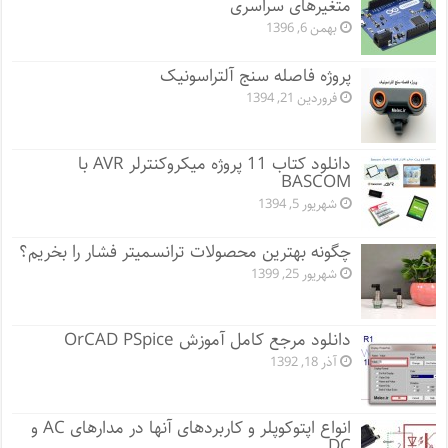
متغیرهای سراسری
بهمن 6, 1396
پروژه فاصله سنج آلتراسونیک
فروردین 21, 1394
دانلود کتاب 11 پروژه میکروکنترلر AVR با
BASCOM
شهریور 5, 1394
چگونه بهترین محصولات ترانسمیتر فشار را بخریم؟
شهریور 25, 1399
دانلود مرجع کامل آموزش OrCAD PSpice
آذر 18, 1392
انواع اپتوکوپلر و کاربردهای آنها در مدارهای AC و
DC