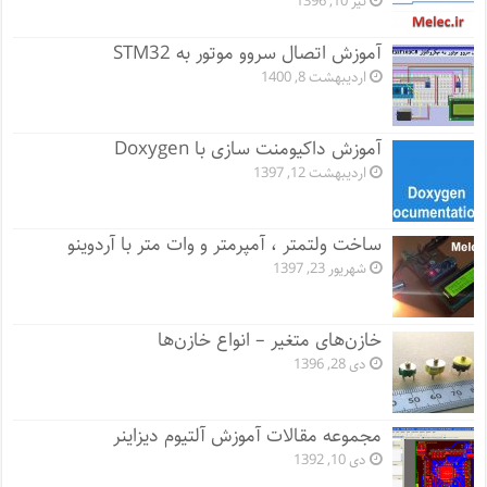
تیر 10, 1396
آموزش اتصال سروو موتور به STM32
اردیبهشت 8, 1400
آموزش داکیومنت سازی با Doxygen
اردیبهشت 12, 1397
ساخت ولتمتر ، آمپرمتر و وات متر با آردوینو
شهریور 23, 1397
خازن‌های متغیر – انواع خازن‌ها
دی 28, 1396
مجموعه مقالات آموزش آلتیوم دیزاینر
دی 10, 1392