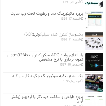
آبان 20, 1399
پروژه مانيتورينگ دما و رطوبت تحت وب سایت
اسفند 17, 1394
یکسوساز کنترل شده سیلیکونی(SCR)
اسفند 11, 1396
راه اندازی واحد ADC میکروکنترلر stm32f4xx و
نمونه برداری با نرخ مشخص
شهریور 10, 1397
یک منبع تغذیه سوئیچینگ چگونه کار می کند
بهمن 6, 1396
پروژه طراحی و ساخت دیتالاگر با آردوینو (بخش
اول)