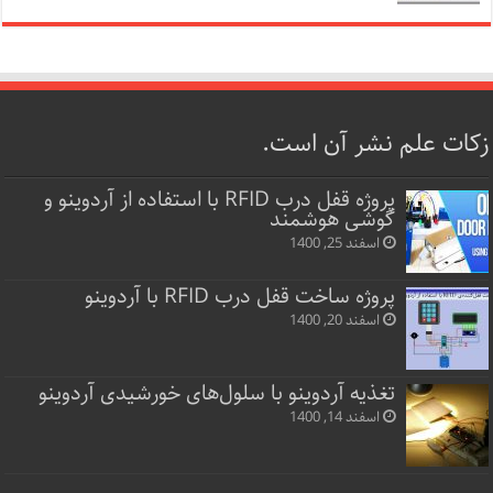
زکات علم نشر آن است.
پروژه قفل‌ درب RFID با استفاده از آردوینو و
گوشی هوشمند
اسفند 25, 1400
پروژه ساخت قفل‌ درب RFID با آردوینو
اسفند 20, 1400
تغذیه آردوینو با سلول‌های خورشیدی آردوینو
اسفند 14, 1400