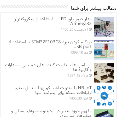
مطالب بیشتر برای شما
مدار دیمر پاور LED با استفاده از میکروکنترلر
ATmega32
اردیبهشت 20, 1400
پروگرم کردن بورد STM32F103C8 با استفاده از
USB port
مهر 18, 1399
آپ امپ ها یا تقویت کننده های عملیاتی – مدارات
و کاربرد ها
مرداد 12, 1397
NB-IoT یا اینترنت اشیا کم پهنا – نسل بعدی
ارتباطات شبکه برای اینترنت اشیا
آبان 30, 1400
مفهوم حوزه متغیر در آردوینو-متغیرهای محلی و
متغیرهای سراسری