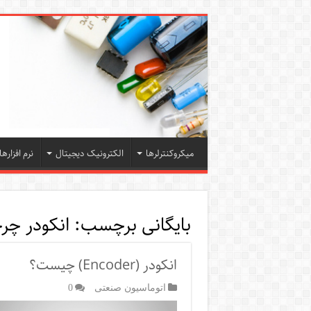
میکروکنترلرها
الکترونیک دیجیتال
نرم افزارها
بایگانی برچسب:
انکودر چ
انکودر (Encoder) چیست؟
اتوماسیون صنعتی
0