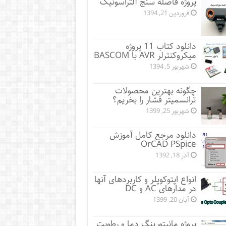
پروژه فاصله سنج آلتراسونیک
فروردین 21, 1394
دانلود کتاب 11 پروژه
میکروکنترلر AVR با BASCOM
شهریور 5, 1394
چگونه بهترین محصولات
ترانسمیتر فشار را بخریم؟
شهریور 25, 1399
دانلود مرجع کامل آموزش
OrCAD PSpice
آذر 18, 1392
انواع اپتوکوپلر و کاربردهای آنها
در مدارهای AC و DC
آبان 20, 1399
پروژه مانيتورينگ دما و رطوبت