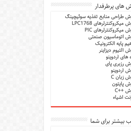
ش های پرطرفدار
ش طراحی منابع تغذیه سوئیچینگ
 میکروکنترلرهای LPC1768
ش میکروکنترلرهای PIC
ش اتوماسیون صنعتی
یم پایه الکترونیک
ش آلتیوم دیزاینر
ه های آردوینو
ش رزبری پای
ش آردوینو
ش زبان C
ش پایتون
ش ++C
رنت اشیاء
 بیشتر برای شما