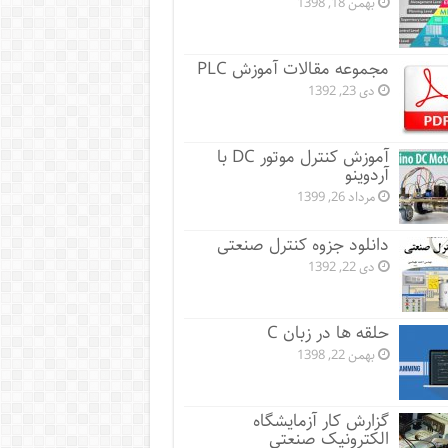
بهمن 18, 1398
مجموعه مقالات آموزش PLC
دی 23, 1392
آموزش کنترل موتور DC با
آردوینو
مرداد 26, 1399
دانلود جزوه کنترل صنعتی
دی 22, 1392
حلقه ها در زبان C
بهمن 22, 1398
گزارش کار آزمایشگاه
الکترونیک صنعتی