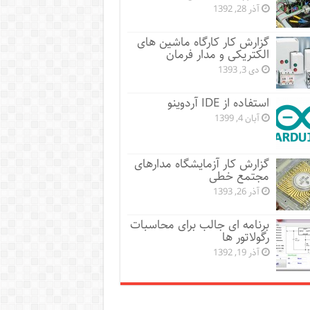
آذر 28, 1392
گزارش کار کارگاه ماشین های
الکتریکی و مدار فرمان
دی 3, 1393
استفاده از IDE آردوینو
آبان 4, 1399
گزارش کار آزمایشگاه مدارهای
مجتمع خطی
آذر 26, 1393
برنامه ای جالب برای محاسبات
رگولاتور ها
آذر 19, 1392