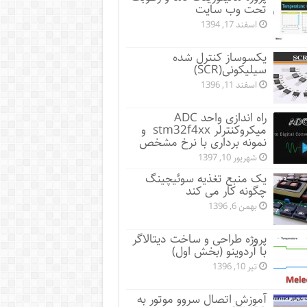
تحت وب سایت
اسفند 17, 1394
یکسوساز کنترل شده
سیلیکونی(SCR)
اسفند 11, 1396
راه اندازی واحد ADC
میکروکنترلر stm32f4xx و
نمونه برداری با نرخ مشخص
شهریور 10, 1397
یک منبع تغذیه سوئیچینگ
چگونه کار می کند
بهمن 6, 1396
پروژه طراحی و ساخت دیتالاگر
با آردوینو (بخش اول)
تیر 10, 1396
آموزش اتصال سروو موتور به