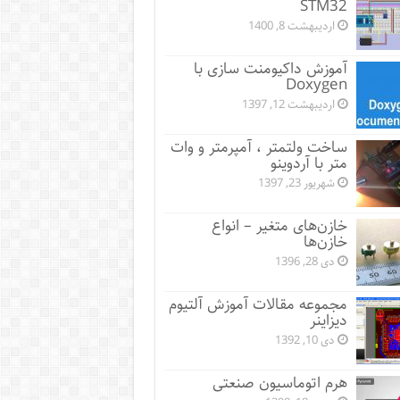
STM32
اردیبهشت 8, 1400
آموزش داکیومنت سازی با
Doxygen
اردیبهشت 12, 1397
ساخت ولتمتر ، آمپرمتر و وات
متر با آردوینو
شهریور 23, 1397
خازن‌های متغیر – انواع
خازن‌ها
دی 28, 1396
مجموعه مقالات آموزش آلتیوم
دیزاینر
دی 10, 1392
هرم اتوماسیون صنعتی