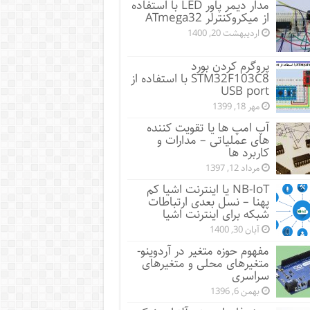
مدار دیمر پاور LED با استفاده
از میکروکنترلر ATmega32
اردیبهشت 20, 1400
پروگرم کردن بورد
STM32F103C8 با استفاده از
USB port
مهر 18, 1399
آپ امپ ها یا تقویت کننده
های عملیاتی – مدارات و
کاربرد ها
مرداد 12, 1397
NB-IoT یا اینترنت اشیا کم
پهنا – نسل بعدی ارتباطات
شبکه برای اینترنت اشیا
آبان 30, 1400
مفهوم حوزه متغیر در آردوینو-
متغیرهای محلی و متغیرهای
سراسری
بهمن 6, 1396