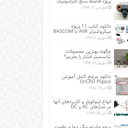
پروژه فاصله سنج آلتراسونیک
فروردین 21, 1394
دانلود کتاب 11 پروژه
میکروکنترلر AVR با BASCOM
شهریور 5, 1394
چگونه بهترین محصولات
ترانسمیتر فشار را بخریم؟
شهریور 25, 1399
دانلود مرجع کامل آموزش
OrCAD PSpice
آذر 18, 1392
انواع اپتوکوپلر و کاربردهای آنها
در مدارهای AC و DC
آبان 20, 1399
پروژه مانيتورينگ دما و رطوبت