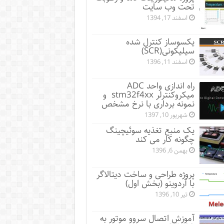
تحت وب سایت
اسفند 17, 1394
یکسوساز کنترل شده
سیلیکونی(SCR)
اسفند 11, 1396
راه اندازی واحد ADC
میکروکنترلر stm32f4xx و
نمونه برداری با نرخ مشخص
شهریور 10, 1397
یک منبع تغذیه سوئیچینگ
چگونه کار می کند
بهمن 6, 1396
پروژه طراحی و ساخت دیتالاگر
با آردوینو (بخش اول)
تیر 10, 1396
آموزش اتصال سروو موتور به