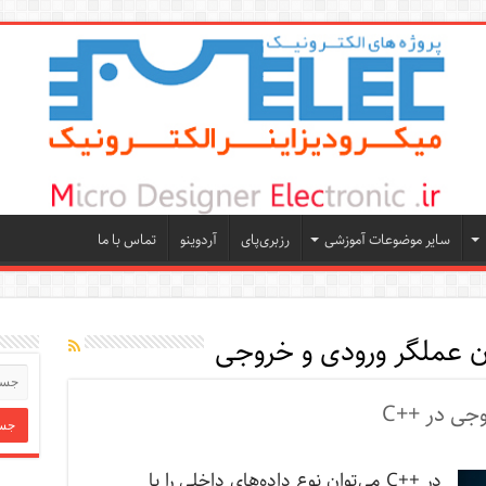
سایر موضوعات آموزشی
رزبری‌پای
آردوینو
تماس با ما
دن عملگر ورودی و خروجی
جی در ++C
در ++C می‌توان نوع داده‌های داخلی را با