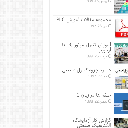
بهمن 18, 1398
مجموعه مقالات آموزش PLC
دی 23, 1392
آموزش کنترل موتور DC با
آردوینو
مرداد 26, 1399
دانلود جزوه کنترل صنعتی
دی 22, 1392
حلقه ها در زبان C
بهمن 22, 1398
گزارش کار آزمایشگاه
الکترونیک صنعتی