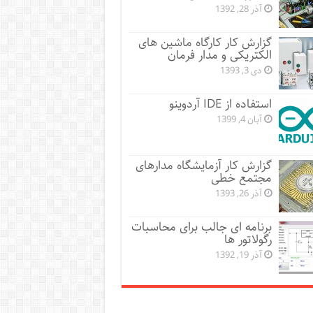
آذر 28, 1392
گزارش کار کارگاه ماشین های
الکتریکی و مدار فرمان
دی 3, 1393
استفاده از IDE آردوینو
آبان 4, 1399
گزارش کار آزمایشگاه مدارهای
مجتمع خطی
آذر 26, 1393
برنامه ای جالب برای محاسبات
رگولاتور ها
آذر 19, 1392