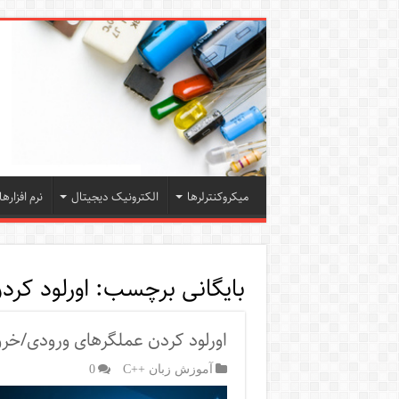
میکروکنترلرها
الکترونیک دیجیتال
نرم افزارها
بایگانی برچسب:
اورلود کر
اورلود کردن عملگرهای ورودی/خرو
آموزش زبان ++C
0