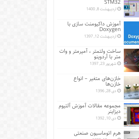
STM32
اردیبهشت 8, 1400
آموزش داکیومنت سازی با
Doxygen
اردیبهشت 12, 1397
ساخت ولتمتر ، آمپرمتر و وات
متر با آردوینو
شهریور 23, 1397
خازن‌های متغیر – انواع
خازن‌ها
دی 28, 1396
مجموعه مقالات آموزش آلتیوم
دیزاینر
دی 10, 1392
هرم اتوماسیون صنعتی