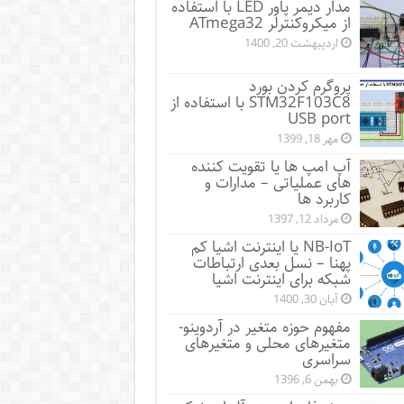
مدار دیمر پاور LED با استفاده
از میکروکنترلر ATmega32
اردیبهشت 20, 1400
پروگرم کردن بورد
STM32F103C8 با استفاده از
USB port
مهر 18, 1399
آپ امپ ها یا تقویت کننده
های عملیاتی – مدارات و
کاربرد ها
مرداد 12, 1397
NB-IoT یا اینترنت اشیا کم
پهنا – نسل بعدی ارتباطات
شبکه برای اینترنت اشیا
آبان 30, 1400
مفهوم حوزه متغیر در آردوینو-
متغیرهای محلی و متغیرهای
سراسری
بهمن 6, 1396