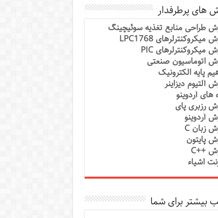
ش های پرطرفدار
ش طراحی منابع تغذیه سوئیچینگ
 میکروکنترلرهای LPC1768
ش میکروکنترلرهای PIC
ش اتوماسیون صنعتی
یم پایه الکترونیک
ش آلتیوم دیزاینر
ه های آردوینو
ش رزبری پای
ش آردوینو
ش زبان C
ش پایتون
ش ++C
رنت اشیاء
 بیشتر برای شما