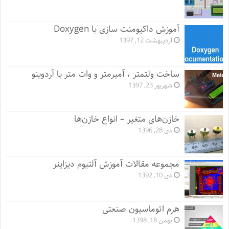
آموزش داکیومنت سازی با Doxygen
اردیبهشت 12, 1397
ساخت ولتمتر ، آمپرمتر و وات متر با آردوینو
شهریور 23, 1397
خازن‌های متغیر – انواع خازن‌ها
دی 28, 1396
مجموعه مقالات آموزش آلتیوم دیزاینر
دی 10, 1392
هرم اتوماسیون صنعتی
بهمن 18, 1398