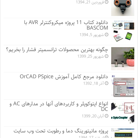
فروردین 21, 1394
دانلود کتاب 11 پروژه میکروکنترلر AVR با
BASCOM
شهریور 5, 1394
چگونه بهترین محصولات ترانسمیتر فشار را بخریم؟
شهریور 25, 1399
دانلود مرجع کامل آموزش OrCAD PSpice
آذر 18, 1392
انواع اپتوکوپلر و کاربردهای آنها در مدارهای AC و
DC
آبان 20, 1399
پروژه مانيتورينگ دما و رطوبت تحت وب سایت
اسفند 17, 1394