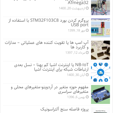
ATmega32
اردیبهشت 20, 1400
پروگرم کردن بورد STM32F103C8 با استفاده از
USB port
مهر 18, 1399
آپ امپ ها یا تقویت کننده های عملیاتی – مدارات
و کاربرد ها
مرداد 12, 1397
NB-IoT یا اینترنت اشیا کم پهنا – نسل بعدی
ارتباطات شبکه برای اینترنت اشیا
آبان 30, 1400
مفهوم حوزه متغیر در آردوینو-متغیرهای محلی و
متغیرهای سراسری
بهمن 6, 1396
پروژه فاصله سنج آلتراسونیک