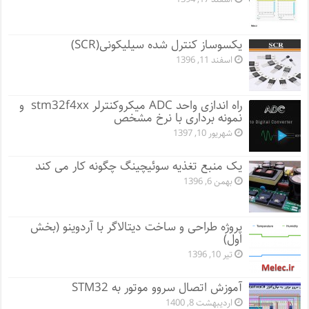
یکسوساز کنترل شده سیلیکونی(SCR)
اسفند 11, 1396
راه اندازی واحد ADC میکروکنترلر stm32f4xx و
نمونه برداری با نرخ مشخص
شهریور 10, 1397
یک منبع تغذیه سوئیچینگ چگونه کار می کند
بهمن 6, 1396
پروژه طراحی و ساخت دیتالاگر با آردوینو (بخش
اول)
تیر 10, 1396
آموزش اتصال سروو موتور به STM32
اردیبهشت 8, 1400