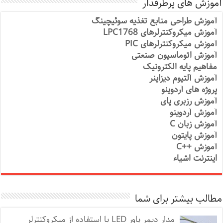
آموزش های پرطرفدار
آموزش طراحی منابع تغذیه سوئیچینگ
آموزش میکروکنترلرهای LPC1768
آموزش میکروکنترلرهای PIC
آموزش اتوماسیون صنعتی
مفاهیم پایه الکترونیک
آموزش آلتیوم دیزاینر
پروژه های آردوینو
آموزش رزبری پای
آموزش آردوینو
آموزش زبان C
آموزش پایتون
آموزش ++C
اینترنت اشیاء
مطالب بیشتر برای شما
مدار دیمر پاور LED با استفاده از میکروکنترلر