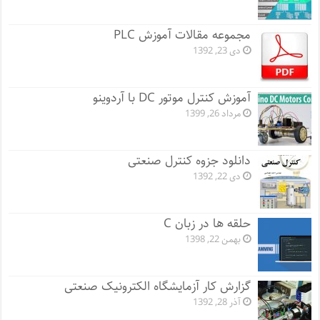
مجموعه مقالات آموزش PLC
دی 23, 1392
آموزش کنترل موتور DC با آردوینو
مرداد 26, 1399
دانلود جزوه کنترل صنعتی
دی 22, 1392
حلقه ها در زبان C
بهمن 22, 1398
گزارش کار آزمایشگاه الکترونیک صنعتی
آذر 28, 1392