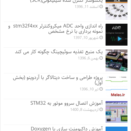
یکسوساز کنترل شده سیلیکونی(SCR)
اسفند 11, 1396
راه اندازی واحد ADC میکروکنترلر stm32f4xx و
نمونه برداری با نرخ مشخص
شهریور 10, 1397
یک منبع تغذیه سوئیچینگ چگونه کار می کند
بهمن 6, 1396
پروژه طراحی و ساخت دیتالاگر با آردوینو (بخش
اول)
تیر 10, 1396
آموزش اتصال سروو موتور به STM32
اردیبهشت 8, 1400
آموزش داکیومنت سازی با Doxygen