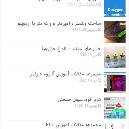
اردیبهشت 12, 1397
ساخت ولتمتر ، آمپرمتر و وات متر با آردوینو
شهریور 23, 1397
خازن‌های متغیر – انواع خازن‌ها
دی 28, 1396
مجموعه مقالات آموزش آلتیوم دیزاینر
دی 10, 1392
هرم اتوماسیون صنعتی
بهمن 18, 1398
مجموعه مقالات آموزش PLC