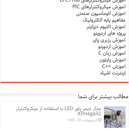
آموزش میکروکنترلرهای LPC1768
آموزش میکروکنترلرهای PIC
آموزش اتوماسیون صنعتی
مفاهیم پایه الکترونیک
آموزش آلتیوم دیزاینر
پروژه های آردوینو
آموزش رزبری پای
آموزش آردوینو
آموزش زبان C
آموزش پایتون
آموزش ++C
اینترنت اشیاء
مطالب بیشتر برای شما
مدار دیمر پاور LED با استفاده از میکروکنترلر
ATmega32
اردیبهشت 20, 1400