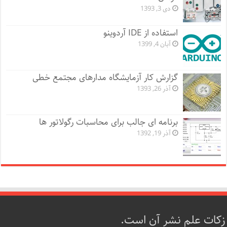
دی 3, 1393
استفاده از IDE آردوینو
آبان 4, 1399
گزارش کار آزمایشگاه مدارهای مجتمع خطی
آذر 26, 1393
برنامه ای جالب برای محاسبات رگولاتور ها
آذر 19, 1392
زکات علم نشر آن است.