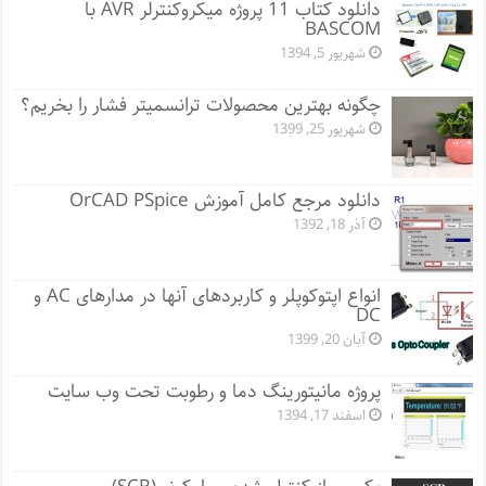
دانلود کتاب 11 پروژه میکروکنترلر AVR با
BASCOM
شهریور 5, 1394
چگونه بهترین محصولات ترانسمیتر فشار را بخریم؟
شهریور 25, 1399
دانلود مرجع کامل آموزش OrCAD PSpice
آذر 18, 1392
انواع اپتوکوپلر و کاربردهای آنها در مدارهای AC و
DC
آبان 20, 1399
پروژه مانيتورينگ دما و رطوبت تحت وب سایت
اسفند 17, 1394