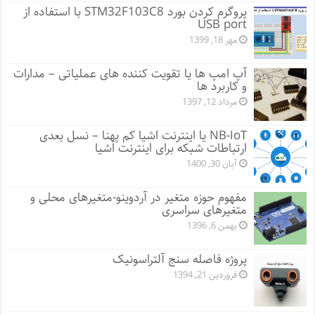
پروگرم کردن بورد STM32F103C8 با استفاده از
USB port
مهر 18, 1399
آپ امپ ها یا تقویت کننده های عملیاتی – مدارات
و کاربرد ها
مرداد 12, 1397
NB-IoT یا اینترنت اشیا کم پهنا – نسل بعدی
ارتباطات شبکه برای اینترنت اشیا
آبان 30, 1400
مفهوم حوزه متغیر در آردوینو-متغیرهای محلی و
متغیرهای سراسری
بهمن 6, 1396
پروژه فاصله سنج آلتراسونیک
فروردین 21, 1394