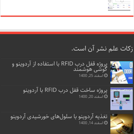
زکات علم نشر آن است.
پروژه قفل‌ درب RFID با استفاده از آردوینو و
گوشی هوشمند
اسفند 25, 1400
پروژه ساخت قفل‌ درب RFID با آردوینو
اسفند 20, 1400
تغذیه آردوینو با سلول‌های خورشیدی آردوینو
اسفند 14, 1400