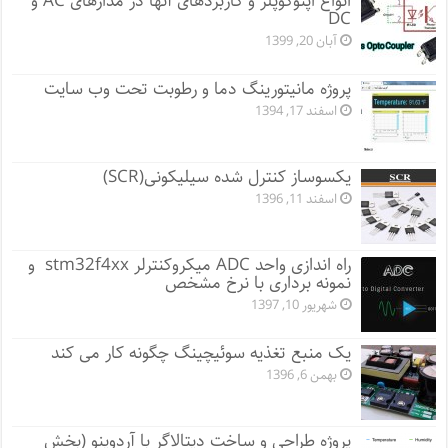
انواع اپتوکوپلر و کاربردهای آنها در مدارهای AC و
DC
آبان 20, 1399
پروژه مانيتورينگ دما و رطوبت تحت وب سایت
اسفند 17, 1394
یکسوساز کنترل شده سیلیکونی(SCR)
اسفند 11, 1396
راه اندازی واحد ADC میکروکنترلر stm32f4xx و
نمونه برداری با نرخ مشخص
شهریور 10, 1397
یک منبع تغذیه سوئیچینگ چگونه کار می کند
بهمن 6, 1396
پروژه طراحی و ساخت دیتالاگر با آردوینو (بخش