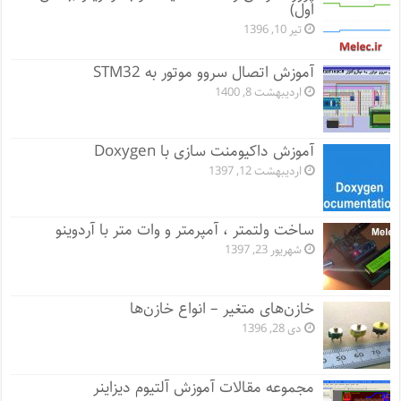
اول)
تیر 10, 1396
آموزش اتصال سروو موتور به STM32
اردیبهشت 8, 1400
آموزش داکیومنت سازی با Doxygen
اردیبهشت 12, 1397
ساخت ولتمتر ، آمپرمتر و وات متر با آردوینو
شهریور 23, 1397
خازن‌های متغیر – انواع خازن‌ها
دی 28, 1396
مجموعه مقالات آموزش آلتیوم دیزاینر