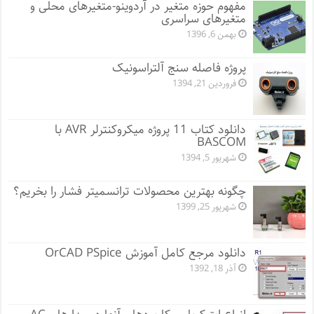
مفهوم حوزه متغیر در آردوینو-متغیرهای محلی و
متغیرهای سراسری
بهمن 6, 1396
پروژه فاصله سنج آلتراسونیک
فروردین 21, 1394
دانلود کتاب 11 پروژه میکروکنترلر AVR با
BASCOM
شهریور 5, 1394
چگونه بهترین محصولات ترانسمیتر فشار را بخریم؟
شهریور 25, 1399
دانلود مرجع کامل آموزش OrCAD PSpice
آذر 18, 1392