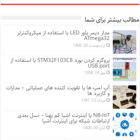
مطالب بیشتر برای شما
مدار دیمر پاور LED با استفاده از میکروکنترلر
ATmega32
اردیبهشت 20, 1400
پروگرم کردن بورد STM32F103C8 با استفاده از
USB port
مهر 18, 1399
آپ امپ ها یا تقویت کننده های عملیاتی – مدارات
و کاربرد ها
مرداد 12, 1397
NB-IoT یا اینترنت اشیا کم پهنا – نسل بعدی
ارتباطات شبکه برای اینترنت اشیا
آبان 30, 1400