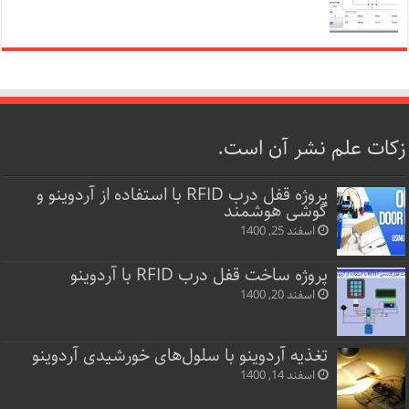
زکات علم نشر آن است.
پروژه قفل‌ درب RFID با استفاده از آردوینو و
گوشی هوشمند
اسفند 25, 1400
پروژه ساخت قفل‌ درب RFID با آردوینو
اسفند 20, 1400
تغذیه آردوینو با سلول‌های خورشیدی آردوینو
اسفند 14, 1400