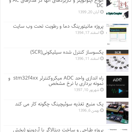
انواع اپتوکوپلر و کاربردهای آنها در مدارهای AC و
DC
آبان 20, 1399
پروژه مانيتورينگ دما و رطوبت تحت وب سایت
اسفند 17, 1394
یکسوساز کنترل شده سیلیکونی(SCR)
اسفند 11, 1396
راه اندازی واحد ADC میکروکنترلر stm32f4xx و
نمونه برداری با نرخ مشخص
شهریور 10, 1397
یک منبع تغذیه سوئیچینگ چگونه کار می کند
بهمن 6, 1396
پروژه طراحی و ساخت دیتالاگر با آردوینو (بخش