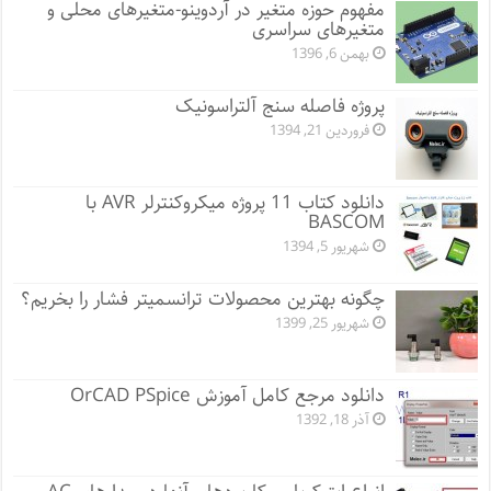
مفهوم حوزه متغیر در آردوینو-متغیرهای محلی و
متغیرهای سراسری
بهمن 6, 1396
پروژه فاصله سنج آلتراسونیک
فروردین 21, 1394
دانلود کتاب 11 پروژه میکروکنترلر AVR با
BASCOM
شهریور 5, 1394
چگونه بهترین محصولات ترانسمیتر فشار را بخریم؟
شهریور 25, 1399
دانلود مرجع کامل آموزش OrCAD PSpice
آذر 18, 1392