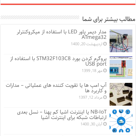
مطالب بیشتر برای شما
مدار دیمر پاور LED با استفاده از میکروکنترلر
ATmega32
اردیبهشت 20, 1400
پروگرم کردن بورد STM32F103C8 با استفاده از
USB port
مهر 18, 1399
آپ امپ ها یا تقویت کننده های عملیاتی – مدارات
و کاربرد ها
مرداد 12, 1397
NB-IoT یا اینترنت اشیا کم پهنا – نسل بعدی
ارتباطات شبکه برای اینترنت اشیا
آبان 30, 1400