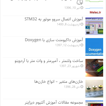
اول)
تیر 10, 1396
آموزش اتصال سروو موتور به STM32
اردیبهشت 8, 1400
آموزش داکیومنت سازی با Doxygen
اردیبهشت 12, 1397
ساخت ولتمتر ، آمپرمتر و وات متر با آردوینو
شهریور 23, 1397
خازن‌های متغیر – انواع خازن‌ها
دی 28, 1396
مجموعه مقالات آموزش آلتیوم دیزاینر