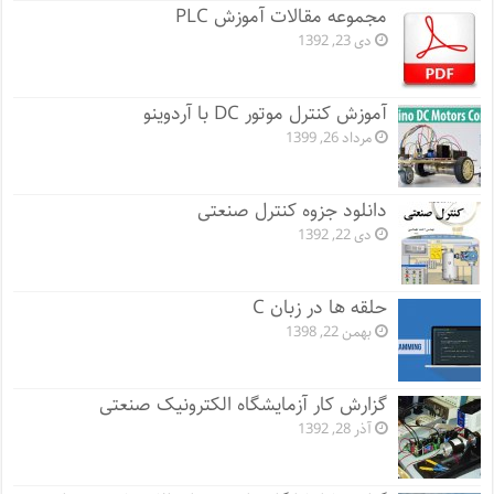
مجموعه مقالات آموزش PLC
دی 23, 1392
آموزش کنترل موتور DC با آردوینو
مرداد 26, 1399
دانلود جزوه کنترل صنعتی
دی 22, 1392
حلقه ها در زبان C
بهمن 22, 1398
گزارش کار آزمایشگاه الکترونیک صنعتی
آذر 28, 1392