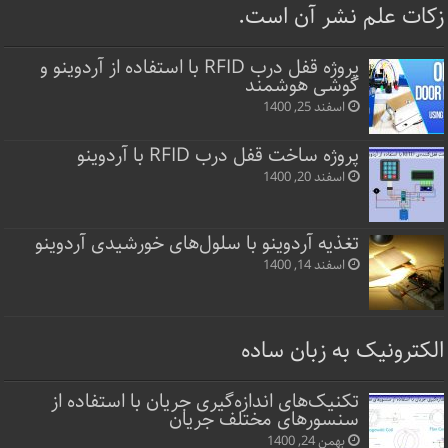
زکات علم نشر آن است.
پروژه قفل‌ درب RFID با استفاده از آردوینو و
گوشی هوشمند
اسفند 25, 1400
پروژه ساخت قفل‌ درب RFID با آردوینو
اسفند 20, 1400
تغذیه آردوینو با سلول‌های خورشیدی آردوینو
اسفند 14, 1400
الکترونیک به زبان ساده
تکنیک‌های اندازه‌گیری جریان با استفاده از
سنسورهای مختلف جریان
بهمن 24, 1400