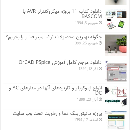
دانلود کتاب 11 پروژه میکروکنترلر AVR با
BASCOM
شهریور 5, 1394
چگونه بهترین محصولات ترانسمیتر فشار را بخریم؟
شهریور 25, 1399
دانلود مرجع کامل آموزش OrCAD PSpice
آذر 18, 1392
انواع اپتوکوپلر و کاربردهای آنها در مدارهای AC و
DC
آبان 20, 1399
پروژه مانيتورينگ دما و رطوبت تحت وب سایت
اسفند 17, 1394