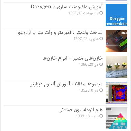
آموزش داکیومنت سازی با Doxygen
اردیبهشت 12, 1397
ساخت ولتمتر ، آمپرمتر و وات متر با آردوینو
شهریور 23, 1397
خازن‌های متغیر – انواع خازن‌ها
دی 28, 1396
مجموعه مقالات آموزش آلتیوم دیزاینر
دی 10, 1392
هرم اتوماسیون صنعتی
بهمن 18, 1398