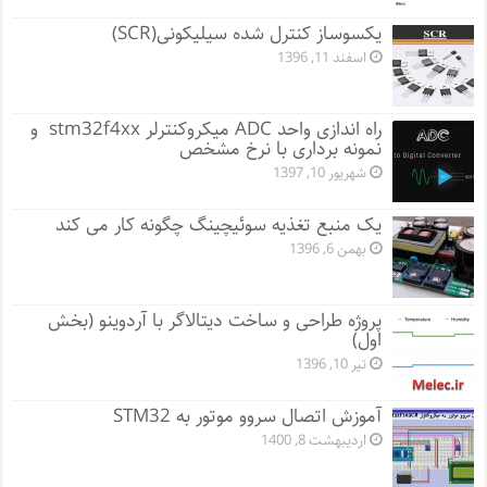
یکسوساز کنترل شده سیلیکونی(SCR)
اسفند 11, 1396
راه اندازی واحد ADC میکروکنترلر stm32f4xx و
نمونه برداری با نرخ مشخص
شهریور 10, 1397
یک منبع تغذیه سوئیچینگ چگونه کار می کند
بهمن 6, 1396
پروژه طراحی و ساخت دیتالاگر با آردوینو (بخش
اول)
تیر 10, 1396
آموزش اتصال سروو موتور به STM32
اردیبهشت 8, 1400