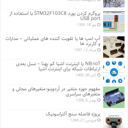
پروگرم کردن بورد STM32F103C8 با استفاده از
USB port
مهر 18, 1399
آپ امپ ها یا تقویت کننده های عملیاتی – مدارات
و کاربرد ها
مرداد 12, 1397
NB-IoT یا اینترنت اشیا کم پهنا – نسل بعدی
ارتباطات شبکه برای اینترنت اشیا
آبان 30, 1400
مفهوم حوزه متغیر در آردوینو-متغیرهای محلی و
متغیرهای سراسری
بهمن 6, 1396
پروژه فاصله سنج آلتراسونیک
فروردین 21, 1394