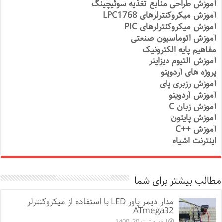
آموزش طراحی منابع تغذیه سوئیچینگ
آموزش میکروکنترلرهای LPC1768
آموزش میکروکنترلرهای PIC
آموزش اتوماسیون صنعتی
مفاهیم پایه الکترونیک
آموزش آلتیوم دیزاینر
پروژه های آردوینو
آموزش رزبری پای
آموزش آردوینو
آموزش زبان C
آموزش پایتون
آموزش ++C
اینترنت اشیاء
مطالب بیشتر برای شما
مدار دیمر پاور LED با استفاده از میکروکنترلر
ATmega32
اردیبهشت 20, 1400