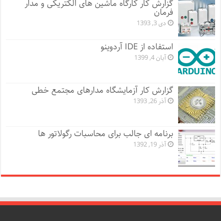
گزارش کار کارگاه ماشین های الکتریکی و مدار
فرمان
دی 3, 1393
استفاده از IDE آردوینو
آبان 4, 1399
گزارش کار آزمایشگاه مدارهای مجتمع خطی
آذر 26, 1393
برنامه ای جالب برای محاسبات رگولاتور ها
آذر 19, 1392