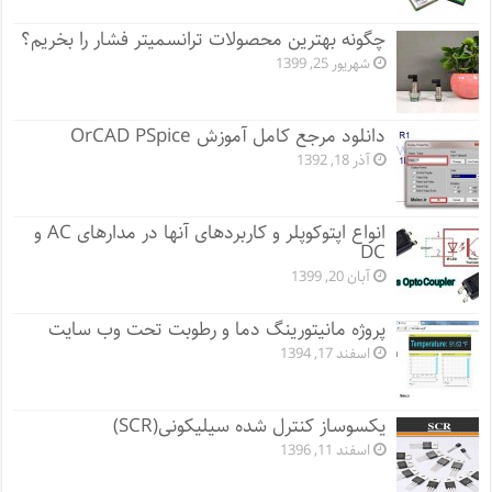
چگونه بهترین محصولات ترانسمیتر فشار را بخریم؟
شهریور 25, 1399
دانلود مرجع کامل آموزش OrCAD PSpice
آذر 18, 1392
انواع اپتوکوپلر و کاربردهای آنها در مدارهای AC و
DC
آبان 20, 1399
پروژه مانيتورينگ دما و رطوبت تحت وب سایت
اسفند 17, 1394
یکسوساز کنترل شده سیلیکونی(SCR)
اسفند 11, 1396