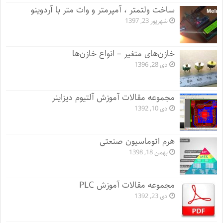
ساخت ولتمتر ، آمپرمتر و وات متر با آردوینو
شهریور 23, 1397
خازن‌های متغیر – انواع خازن‌ها
دی 28, 1396
مجموعه مقالات آموزش آلتیوم دیزاینر
دی 10, 1392
هرم اتوماسیون صنعتی
بهمن 18, 1398
مجموعه مقالات آموزش PLC
دی 23, 1392