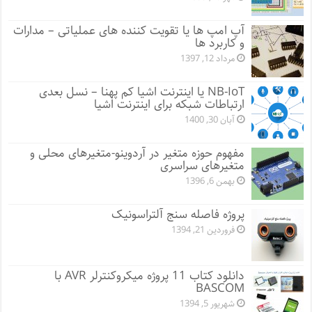
آپ امپ ها یا تقویت کننده های عملیاتی – مدارات
و کاربرد ها
مرداد 12, 1397
NB-IoT یا اینترنت اشیا کم پهنا – نسل بعدی
ارتباطات شبکه برای اینترنت اشیا
آبان 30, 1400
مفهوم حوزه متغیر در آردوینو-متغیرهای محلی و
متغیرهای سراسری
بهمن 6, 1396
پروژه فاصله سنج آلتراسونیک
فروردین 21, 1394
دانلود کتاب 11 پروژه میکروکنترلر AVR با
BASCOM
شهریور 5, 1394