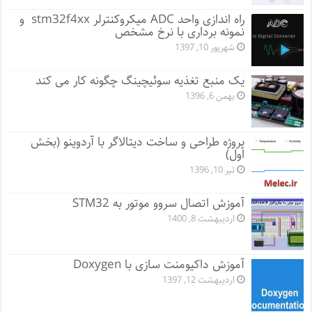
راه اندازی واحد ADC میکروکنترلر stm32f4xx و
نمونه برداری با نرخ مشخص
شهریور 10, 1397
یک منبع تغذیه سوئیچینگ چگونه کار می کند
بهمن 6, 1396
پروژه طراحی و ساخت دیتالاگر با آردوینو (بخش
اول)
تیر 10, 1396
آموزش اتصال سروو موتور به STM32
اردیبهشت 8, 1400
آموزش داکیومنت سازی با Doxygen
اردیبهشت 12, 1397