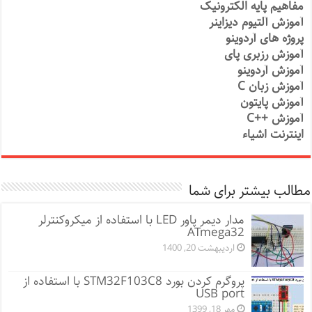
مفاهیم پایه الکترونیک
آموزش آلتیوم دیزاینر
پروژه های آردوینو
آموزش رزبری پای
آموزش آردوینو
آموزش زبان C
آموزش پایتون
آموزش ++C
اینترنت اشیاء
مطالب بیشتر برای شما
مدار دیمر پاور LED با استفاده از میکروکنترلر
ATmega32
اردیبهشت 20, 1400
پروگرم کردن بورد STM32F103C8 با استفاده از
USB port
مهر 18, 1399