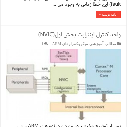
fault) این خطا زمانی به وجود می …
ادامه نوشته »
واحد کنترل اینتراپت بخش اول(NVIC)
مطالب آموزشی میکروکنترلرهای ARM
1
پس از توضیح مختصر در مورد پردازنده های ARM سعی