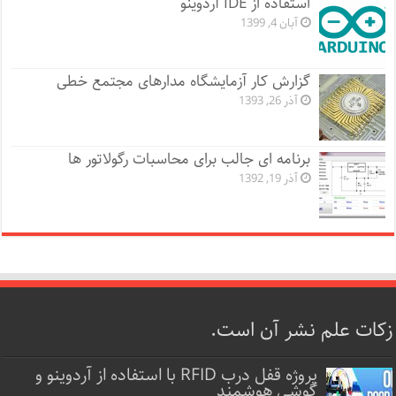
استفاده از IDE آردوینو
آبان 4, 1399
گزارش کار آزمایشگاه مدارهای مجتمع خطی
آذر 26, 1393
برنامه ای جالب برای محاسبات رگولاتور ها
آذر 19, 1392
زکات علم نشر آن است.
پروژه قفل‌ درب RFID با استفاده از آردوینو و
گوشی هوشمند