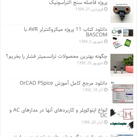
پروژه فاصله سنج آلتراسونیک
فروردین 21, 1394
دانلود کتاب 11 پروژه میکروکنترلر AVR با
BASCOM
شهریور 5, 1394
چگونه بهترین محصولات ترانسمیتر فشار را بخریم؟
شهریور 25, 1399
دانلود مرجع کامل آموزش OrCAD PSpice
آذر 18, 1392
انواع اپتوکوپلر و کاربردهای آنها در مدارهای AC و
DC
آبان 20, 1399