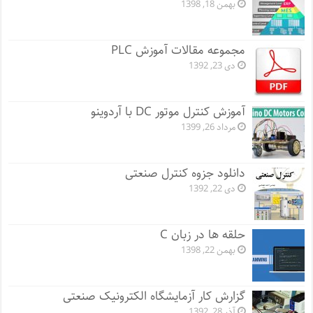
بهمن 18, 1398
مجموعه مقالات آموزش PLC
دی 23, 1392
آموزش کنترل موتور DC با آردوینو
مرداد 26, 1399
دانلود جزوه کنترل صنعتی
دی 22, 1392
حلقه ها در زبان C
بهمن 22, 1398
گزارش کار آزمایشگاه الکترونیک صنعتی
آذر 28, 1392