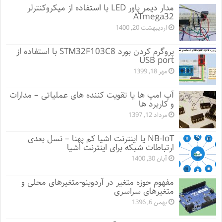
مدار دیمر پاور LED با استفاده از میکروکنترلر
ATmega32
اردیبهشت 20, 1400
پروگرم کردن بورد STM32F103C8 با استفاده از
USB port
مهر 18, 1399
آپ امپ ها یا تقویت کننده های عملیاتی – مدارات
و کاربرد ها
مرداد 12, 1397
NB-IoT یا اینترنت اشیا کم پهنا – نسل بعدی
ارتباطات شبکه برای اینترنت اشیا
آبان 30, 1400
مفهوم حوزه متغیر در آردوینو-متغیرهای محلی و
متغیرهای سراسری
بهمن 6, 1396