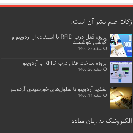
زکات علم نشر آن است.
پروژه قفل‌ درب RFID با استفاده از آردوینو و
گوشی هوشمند
اسفند 25, 1400
پروژه ساخت قفل‌ درب RFID با آردوینو
اسفند 20, 1400
تغذیه آردوینو با سلول‌های خورشیدی آردوینو
اسفند 14, 1400
الکترونیک به زبان ساده