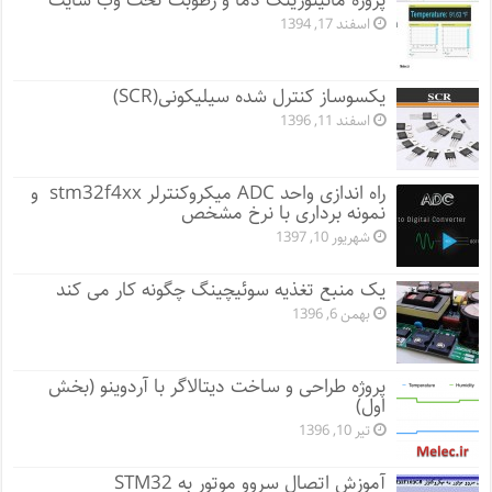
پروژه مانيتورينگ دما و رطوبت تحت وب سایت
اسفند 17, 1394
یکسوساز کنترل شده سیلیکونی(SCR)
اسفند 11, 1396
راه اندازی واحد ADC میکروکنترلر stm32f4xx و
نمونه برداری با نرخ مشخص
شهریور 10, 1397
یک منبع تغذیه سوئیچینگ چگونه کار می کند
بهمن 6, 1396
پروژه طراحی و ساخت دیتالاگر با آردوینو (بخش
اول)
تیر 10, 1396
آموزش اتصال سروو موتور به STM32