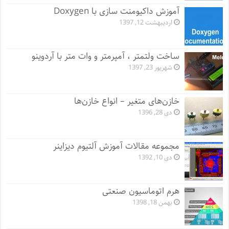
آموزش داکیومنت سازی با Doxygen
اردیبهشت 12, 1397
ساخت ولتمتر ، آمپرمتر و وات متر با آردوینو
شهریور 23, 1397
خازن‌های متغیر – انواع خازن‌ها
دی 28, 1396
مجموعه مقالات آموزش آلتیوم دیزاینر
دی 10, 1392
هرم اتوماسیون صنعتی
بهمن 18, 1398