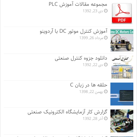
مجموعه مقالات آموزش PLC
دی 23, 1392
آموزش کنترل موتور DC با آردوینو
مرداد 26, 1399
دانلود جزوه کنترل صنعتی
دی 22, 1392
حلقه ها در زبان C
بهمن 22, 1398
گزارش کار آزمایشگاه الکترونیک صنعتی
آذر 28, 1392