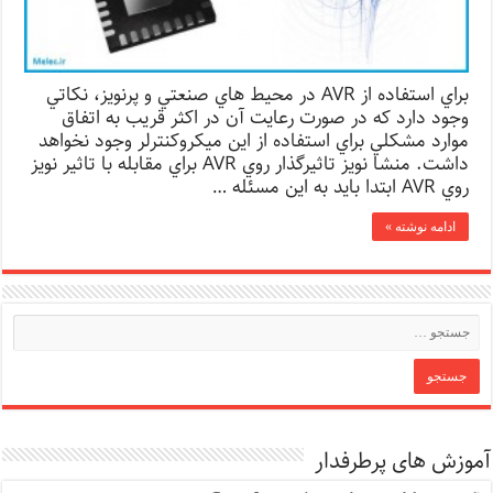
ﺑﺮاي اﺳﺘﻔﺎده از AVR در ﻣﺤﻴﻂ ﻫﺎي ﺻﻨﻌﺘﻲ و ﭘﺮﻧﻮﻳﺰ، ﻧﻜﺎﺗﻲ
وﺟﻮد دارد ﻛﻪ در ﺻﻮرت رﻋﺎﻳﺖ آن در اﻛﺜﺮ ﻗﺮﻳﺐ ﺑﻪ اﺗﻔﺎق
ﻣﻮارد ﻣﺸﻜﻠﻲ ﺑﺮاي اﺳﺘﻔﺎده از اﻳﻦ ﻣﻴﻜﺮوﻛﻨﺘﺮﻟﺮ وﺟﻮد ﻧﺨﻮاﻫﺪ
داﺷﺖ. ﻣﻨﺸﺎ ﻧﻮﻳﺰ ﺗﺎﺛﻴﺮﮔﺬار روي AVR ﺑﺮاي ﻣﻘﺎﺑﻠﻪ ﺑﺎ ﺗﺎﺛﻴﺮ ﻧﻮﻳﺰ
روي AVR اﺑﺘﺪا ﺑﺎﻳﺪ ﺑﻪ اﻳﻦ ﻣﺴﺌﻠﻪ …
ادامه نوشته »
آموزش های پرطرفدار