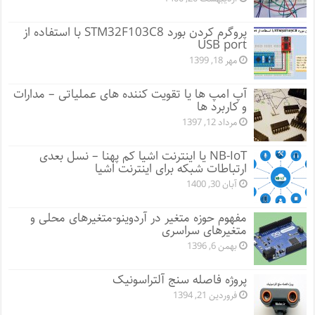
پروگرم کردن بورد STM32F103C8 با استفاده از
USB port
مهر 18, 1399
آپ امپ ها یا تقویت کننده های عملیاتی – مدارات
و کاربرد ها
مرداد 12, 1397
NB-IoT یا اینترنت اشیا کم پهنا – نسل بعدی
ارتباطات شبکه برای اینترنت اشیا
آبان 30, 1400
مفهوم حوزه متغیر در آردوینو-متغیرهای محلی و
متغیرهای سراسری
بهمن 6, 1396
پروژه فاصله سنج آلتراسونیک
فروردین 21, 1394