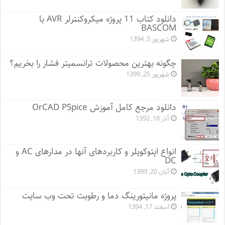
دانلود کتاب 11 پروژه میکروکنترلر AVR با
BASCOM
شهریور 5, 1394
چگونه بهترین محصولات ترانسمیتر فشار را بخریم؟
شهریور 25, 1399
دانلود مرجع کامل آموزش OrCAD PSpice
آذر 18, 1392
انواع اپتوکوپلر و کاربردهای آنها در مدارهای AC و
DC
آبان 20, 1399
پروژه مانيتورينگ دما و رطوبت تحت وب سایت
اسفند 17, 1394