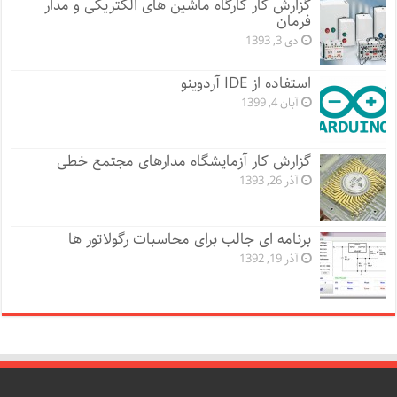
گزارش کار کارگاه ماشین های الکتریکی و مدار
فرمان
دی 3, 1393
استفاده از IDE آردوینو
آبان 4, 1399
گزارش کار آزمایشگاه مدارهای مجتمع خطی
آذر 26, 1393
برنامه ای جالب برای محاسبات رگولاتور ها
آذر 19, 1392