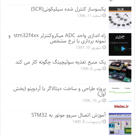
یکسوساز کنترل شده سیلیکونی(SCR)
اسفند 11, 1396
راه اندازی واحد ADC میکروکنترلر stm32f4xx و
نمونه برداری با نرخ مشخص
شهریور 10, 1397
یک منبع تغذیه سوئیچینگ چگونه کار می کند
بهمن 6, 1396
پروژه طراحی و ساخت دیتالاگر با آردوینو (بخش
اول)
تیر 10, 1396
آموزش اتصال سروو موتور به STM32
اردیبهشت 8, 1400