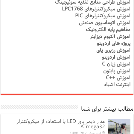
آموزش طراحی منابع تغذیه سوئیچینگ
آموزش میکروکنترلرهای LPC1768
آموزش میکروکنترلرهای PIC
آموزش اتوماسیون صنعتی
مفاهیم پایه الکترونیک
آموزش آلتیوم دیزاینر
پروژه های آردوینو
آموزش رزبری پای
آموزش آردوینو
آموزش زبان C
آموزش پایتون
آموزش ++C
اینترنت اشیاء
مطالب بیشتر برای شما
مدار دیمر پاور LED با استفاده از میکروکنترلر
ATmega32
اردیبهشت 20, 1400