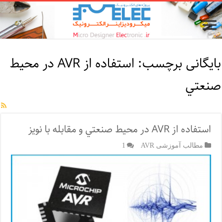
بایگانی برچسب:
اﺳﺘﻔﺎده از AVR در ﻣﺤﻴﻂ
ﺻﻨﻌﺘﻲ
اﺳﺘﻔﺎده از AVR در ﻣﺤﻴﻂ ﺻﻨﻌﺘﻲ و ﻣﻘﺎﺑﻠﻪ ﺑﺎ ﻧﻮﻳﺰ
مطالب آموزشی AVR
1