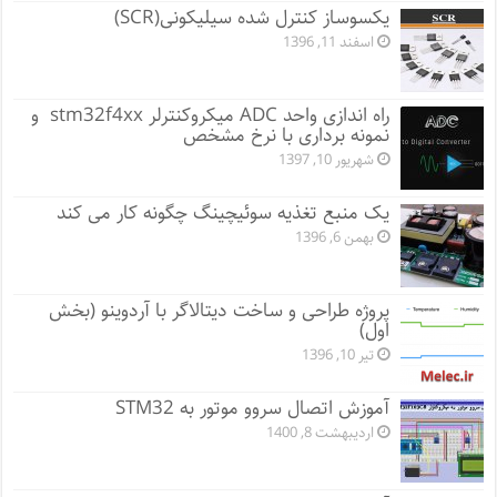
یکسوساز کنترل شده سیلیکونی(SCR)
اسفند 11, 1396
راه اندازی واحد ADC میکروکنترلر stm32f4xx و
نمونه برداری با نرخ مشخص
شهریور 10, 1397
یک منبع تغذیه سوئیچینگ چگونه کار می کند
بهمن 6, 1396
پروژه طراحی و ساخت دیتالاگر با آردوینو (بخش
اول)
تیر 10, 1396
آموزش اتصال سروو موتور به STM32
اردیبهشت 8, 1400