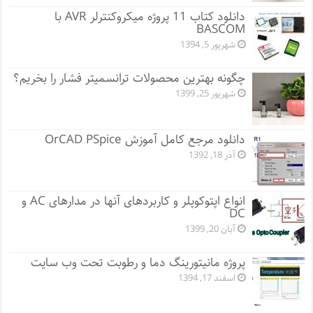
دانلود کتاب 11 پروژه میکروکنترلر AVR با
BASCOM
شهریور 5, 1394
چگونه بهترین محصولات ترانسمیتر فشار را بخریم؟
شهریور 25, 1399
دانلود مرجع کامل آموزش OrCAD PSpice
آذر 18, 1392
انواع اپتوکوپلر و کاربردهای آنها در مدارهای AC و
DC
آبان 20, 1399
پروژه مانيتورينگ دما و رطوبت تحت وب سایت
اسفند 17, 1394