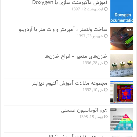
آموزش داکیومنت سازی با Doxygen
اردیبهشت 12, 1397
ساخت ولتمتر ، آمپرمتر و وات متر با آردوینو
شهریور 23, 1397
خازن‌های متغیر – انواع خازن‌ها
دی 28, 1396
مجموعه مقالات آموزش آلتیوم دیزاینر
دی 10, 1392
هرم اتوماسیون صنعتی
بهمن 18, 1398