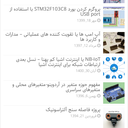
پروگرم کردن بورد STM32F103C8 با استفاده از
USB port
مهر 18, 1399
آپ امپ ها یا تقویت کننده های عملیاتی – مدارات
و کاربرد ها
مرداد 12, 1397
NB-IoT یا اینترنت اشیا کم پهنا – نسل بعدی
ارتباطات شبکه برای اینترنت اشیا
آبان 30, 1400
مفهوم حوزه متغیر در آردوینو-متغیرهای محلی و
متغیرهای سراسری
بهمن 6, 1396
پروژه فاصله سنج آلتراسونیک
فروردین 21, 1394