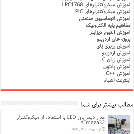
آموزش میکروکنترلرهای LPC1768
آموزش میکروکنترلرهای PIC
آموزش اتوماسیون صنعتی
مفاهیم پایه الکترونیک
آموزش آلتیوم دیزاینر
پروژه های آردوینو
آموزش رزبری پای
آموزش آردوینو
آموزش زبان C
آموزش پایتون
آموزش ++C
اینترنت اشیاء
مطالب بیشتر برای شما
مدار دیمر پاور LED با استفاده از میکروکنترلر
ATmega32
اردیبهشت 20, 1400