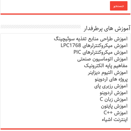
آموزش های پرطرفدار
آموزش طراحی منابع تغذیه سوئیچینگ
آموزش میکروکنترلرهای LPC1768
آموزش میکروکنترلرهای PIC
آموزش اتوماسیون صنعتی
مفاهیم پایه الکترونیک
آموزش آلتیوم دیزاینر
پروژه های آردوینو
آموزش رزبری پای
آموزش آردوینو
آموزش زبان C
آموزش پایتون
آموزش ++C
اینترنت اشیاء