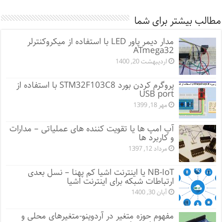
مطالب بیشتر برای شما
مدار دیمر پاور LED با استفاده از میکروکنترلر
ATmega32
اردیبهشت 20, 1400
پروگرم کردن بورد STM32F103C8 با استفاده از
USB port
مهر 18, 1399
آپ امپ ها یا تقویت کننده های عملیاتی – مدارات
و کاربرد ها
مرداد 12, 1397
NB-IoT یا اینترنت اشیا کم پهنا – نسل بعدی
ارتباطات شبکه برای اینترنت اشیا
آبان 30, 1400
مفهوم حوزه متغیر در آردوینو-متغیرهای محلی و