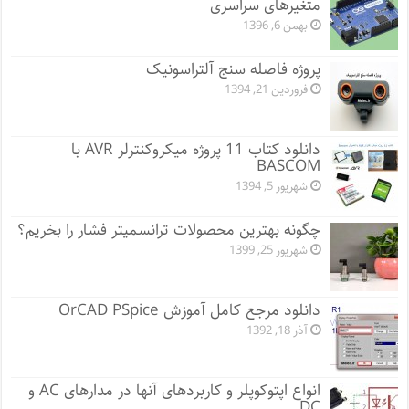
متغیرهای سراسری
بهمن 6, 1396
پروژه فاصله سنج آلتراسونیک
فروردین 21, 1394
دانلود کتاب 11 پروژه میکروکنترلر AVR با
BASCOM
شهریور 5, 1394
چگونه بهترین محصولات ترانسمیتر فشار را بخریم؟
شهریور 25, 1399
دانلود مرجع کامل آموزش OrCAD PSpice
آذر 18, 1392
انواع اپتوکوپلر و کاربردهای آنها در مدارهای AC و
DC