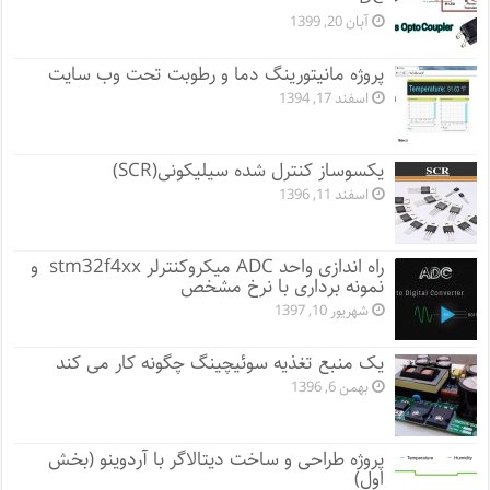
آبان 20, 1399
پروژه مانيتورينگ دما و رطوبت تحت وب سایت
اسفند 17, 1394
یکسوساز کنترل شده سیلیکونی(SCR)
اسفند 11, 1396
راه اندازی واحد ADC میکروکنترلر stm32f4xx و
نمونه برداری با نرخ مشخص
شهریور 10, 1397
یک منبع تغذیه سوئیچینگ چگونه کار می کند
بهمن 6, 1396
پروژه طراحی و ساخت دیتالاگر با آردوینو (بخش
اول)