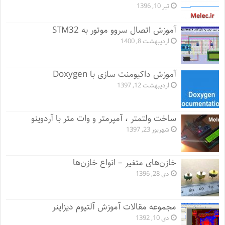
تیر 10, 1396
آموزش اتصال سروو موتور به STM32
اردیبهشت 8, 1400
آموزش داکیومنت سازی با Doxygen
اردیبهشت 12, 1397
ساخت ولتمتر ، آمپرمتر و وات متر با آردوینو
شهریور 23, 1397
خازن‌های متغیر – انواع خازن‌ها
دی 28, 1396
مجموعه مقالات آموزش آلتیوم دیزاینر
دی 10, 1392