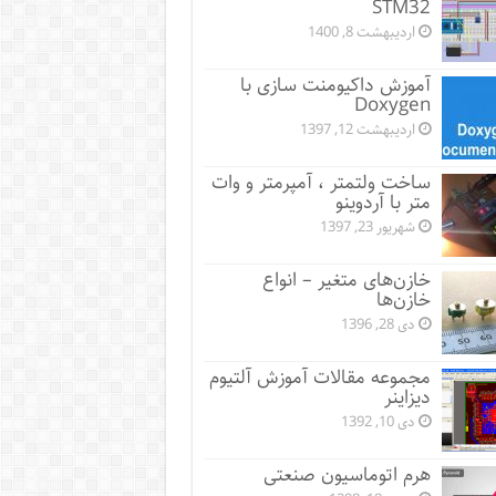
STM32
اردیبهشت 8, 1400
آموزش داکیومنت سازی با
Doxygen
اردیبهشت 12, 1397
ساخت ولتمتر ، آمپرمتر و وات
متر با آردوینو
شهریور 23, 1397
خازن‌های متغیر – انواع
خازن‌ها
دی 28, 1396
مجموعه مقالات آموزش آلتیوم
دیزاینر
دی 10, 1392
هرم اتوماسیون صنعتی