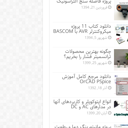
پروژه فاصله سنج آلتراسونیک
فروردین 21, 1394
دانلود کتاب 11 پروژه
میکروکنترلر AVR با BASCOM
شهریور 5, 1394
چگونه بهترین محصولات
ترانسمیتر فشار را بخریم؟
شهریور 25, 1399
دانلود مرجع کامل آموزش
OrCAD PSpice
آذر 18, 1392
انواع اپتوکوپلر و کاربردهای آنها
در مدارهای AC و DC
آبان 20, 1399
پروژه مانيتورينگ دما و رطوبت