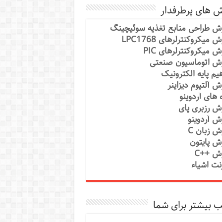
ش های پرطرفدار
ش طراحی منابع تغذیه سوئیچینگ
 میکروکنترلرهای LPC1768
ش میکروکنترلرهای PIC
ش اتوماسیون صنعتی
یم پایه الکترونیک
ش آلتیوم دیزاینر
ه های آردوینو
ش رزبری پای
ش آردوینو
ش زبان C
ش پایتون
ش ++C
رنت اشیاء
 بیشتر برای شما