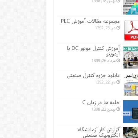
بهمن 18, 1398
مجموعه مقالات آموزش PLC
دی 23, 1392
آموزش کنترل موتور DC با
آردوینو
مرداد 26, 1399
دانلود جزوه کنترل صنعتی
دی 22, 1392
حلقه ها در زبان C
بهمن 22, 1398
گزارش کار آزمایشگاه
الکترونیک صنعتی