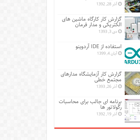
آذر 28, 1392
گزارش کار کارگاه ماشین های
الکتریکی و مدار فرمان
دی 3, 1393
استفاده از IDE آردوینو
آبان 4, 1399
گزارش کار آزمایشگاه مدارهای
مجتمع خطی
آذر 26, 1393
برنامه ای جالب برای محاسبات
رگولاتور ها
آذر 19, 1392