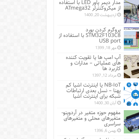
مدار دیمر پاور LED با استفاده
از میکروکنترلر ATmega32
اردیبهشت 20, 1400
پروگرم کردن بورد
STM32F103C8 با استفاده از
USB port
مهر 18, 1399
آپ امپ ها یا تقویت کننده
های عملیاتی – مدارات و
کاربرد ها
مرداد 12, 1397
NB-IoT یا اینترنت اشیا کم
پهنا – نسل بعدی ارتباطات
شبکه برای اینترنت اشیا
آبان 30, 1400
مفهوم حوزه متغیر در آردوینو-
متغیرهای محلی و متغیرهای
سراسری
بهمن 6, 1396