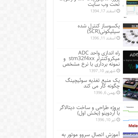
تحت وب سایت
اسفند 17, 1394
یکسوساز کنترل شده
سیلیکونی(SCR)
اسفند 11, 1396
راه اندازی واحد ADC
میکروکنترلر stm32f4xx و
نمونه برداری با نرخ مشخص
شهریور 10, 1397
یک منبع تغذیه سوئیچینگ
چگونه کار می کند
بهمن 6, 1396
پروژه طراحی و ساخت دیتالاگر
با آردوینو (بخش اول)
تیر 10, 1396
آموزش اتصال سروو موتور به