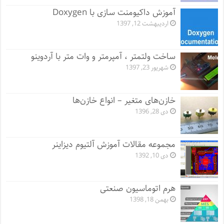
آموزش داکیومنت سازی با Doxygen
اردیبهشت 12, 1397
ساخت ولتمتر ، آمپرمتر و وات متر با آردوینو
شهریور 23, 1397
خازن‌های متغیر – انواع خازن‌ها
دی 28, 1396
مجموعه مقالات آموزش آلتیوم دیزاینر
دی 10, 1392
هرم اتوماسیون صنعتی
بهمن 18, 1398