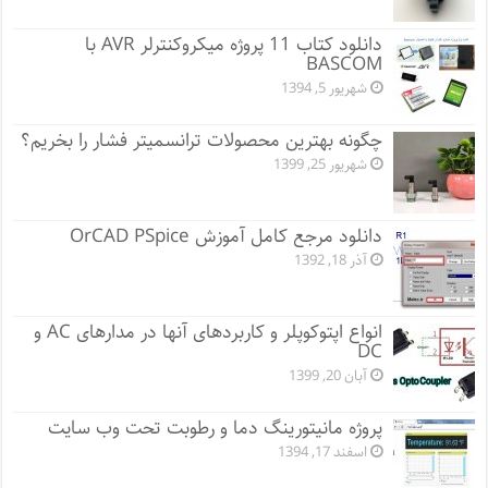
دانلود کتاب 11 پروژه میکروکنترلر AVR با
BASCOM
شهریور 5, 1394
چگونه بهترین محصولات ترانسمیتر فشار را بخریم؟
شهریور 25, 1399
دانلود مرجع کامل آموزش OrCAD PSpice
آذر 18, 1392
انواع اپتوکوپلر و کاربردهای آنها در مدارهای AC و
DC
آبان 20, 1399
پروژه مانيتورينگ دما و رطوبت تحت وب سایت
اسفند 17, 1394