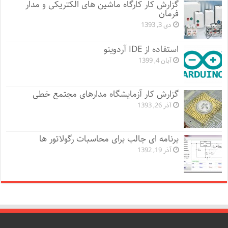
گزارش کار کارگاه ماشین های الکتریکی و مدار
فرمان
دی 3, 1393
استفاده از IDE آردوینو
آبان 4, 1399
گزارش کار آزمایشگاه مدارهای مجتمع خطی
آذر 26, 1393
برنامه ای جالب برای محاسبات رگولاتور ها
آذر 19, 1392