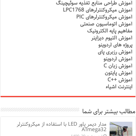
آموزش طراحی منابع تغذیه سوئیچینگ
آموزش میکروکنترلرهای LPC1768
آموزش میکروکنترلرهای PIC
آموزش اتوماسیون صنعتی
مفاهیم پایه الکترونیک
آموزش آلتیوم دیزاینر
پروژه های آردوینو
آموزش رزبری پای
آموزش آردوینو
آموزش زبان C
آموزش پایتون
آموزش ++C
اینترنت اشیاء
مطالب بیشتر برای شما
مدار دیمر پاور LED با استفاده از میکروکنترلر
ATmega32