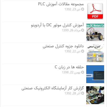
مجموعه مقالات آموزش PLC
دی 23, 1392
آموزش کنترل موتور DC با آردوینو
مرداد 26, 1399
دانلود جزوه کنترل صنعتی
دی 22, 1392
حلقه ها در زبان C
بهمن 22, 1398
گزارش کار آزمایشگاه الکترونیک صنعتی
آذر 28, 1392