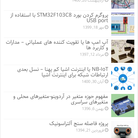
اردیبهشت 20, 1400
پروگرم کردن بورد STM32F103C8 با استفاده از
USB port
مهر 18, 1399
آپ امپ ها یا تقویت کننده های عملیاتی – مدارات
و کاربرد ها
مرداد 12, 1397
NB-IoT یا اینترنت اشیا کم پهنا – نسل بعدی
ارتباطات شبکه برای اینترنت اشیا
آبان 30, 1400
مفهوم حوزه متغیر در آردوینو-متغیرهای محلی و
متغیرهای سراسری
بهمن 6, 1396
پروژه فاصله سنج آلتراسونیک
فروردین 21, 1394