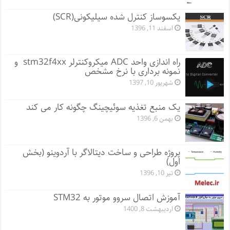
یکسوساز کنترل شده سیلیکونی(SCR)
اسفند 11, 1396
راه اندازی واحد ADC میکروکنترلر stm32f4xx و
نمونه برداری با نرخ مشخص
شهریور 10, 1397
یک منبع تغذیه سوئیچینگ چگونه کار می کند
بهمن 6, 1396
پروژه طراحی و ساخت دیتالاگر با آردوینو (بخش
اول)
تیر 10, 1396
آموزش اتصال سروو موتور به STM32
اردیبهشت 8, 1400