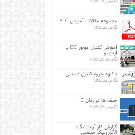
بهمن 18, 1398
مجموعه مقالات آموزش PLC
دی 23, 1392
آموزش کنترل موتور DC با
آردوینو
مرداد 26, 1399
دانلود جزوه کنترل صنعتی
دی 22, 1392
حلقه ها در زبان C
بهمن 22, 1398
گزارش کار آزمایشگاه
الکترونیک صنعتی