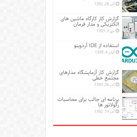
آذر 28, 1392
گزارش کار کارگاه ماشین های
الکتریکی و مدار فرمان
دی 3, 1393
استفاده از IDE آردوینو
آبان 4, 1399
گزارش کار آزمایشگاه مدارهای
مجتمع خطی
آذر 26, 1393
برنامه ای جالب برای محاسبات
رگولاتور ها
آذر 19, 1392