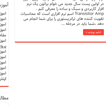
در اولین پست سال جدید می خوام براتون یک نرم
آموز
افزار کاربردی و سبک و ساده را معرفی کنم .
آموز
Transisitor Amp اسم نرم افزاری است که محاسبات
تقویت کننده های ترانزیستوری را برای شما انجام می
آموزش
دهد ،شما باید در مرحله …
آموز
آموز
ادامه نوشته »
مفاه
آموز
پروژ
آموز
آموز
آموز
آموز
آموز
اینت
مطالب