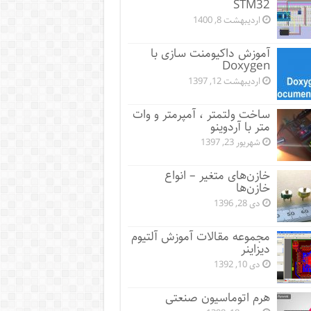
STM32
اردیبهشت 8, 1400
آموزش داکیومنت سازی با
Doxygen
اردیبهشت 12, 1397
ساخت ولتمتر ، آمپرمتر و وات
متر با آردوینو
شهریور 23, 1397
خازن‌های متغیر – انواع
خازن‌ها
دی 28, 1396
مجموعه مقالات آموزش آلتیوم
دیزاینر
دی 10, 1392
هرم اتوماسیون صنعتی