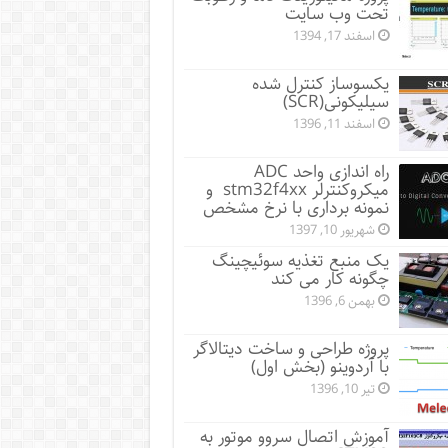
تحت وب سایت
اسفند 17, 1394
یکسوساز کنترل شده
سیلیکونی(SCR)
اسفند 11, 1396
راه اندازی واحد ADC
میکروکنترلر stm32f4xx و
نمونه برداری با نرخ مشخص
شهریور 10, 1397
یک منبع تغذیه سوئیچینگ
چگونه کار می کند
بهمن 6, 1396
پروژه طراحی و ساخت دیتالاگر
با آردوینو (بخش اول)
تیر 10, 1396
آموزش اتصال سروو موتور به