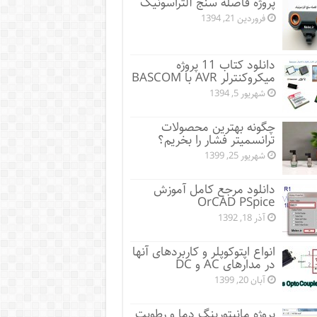
پروژه فاصله سنج آلتراسونیک
فروردین 21, 1394
دانلود کتاب 11 پروژه
میکروکنترلر AVR با BASCOM
شهریور 5, 1394
چگونه بهترین محصولات
ترانسمیتر فشار را بخریم؟
شهریور 25, 1399
دانلود مرجع کامل آموزش
OrCAD PSpice
آذر 18, 1392
انواع اپتوکوپلر و کاربردهای آنها
در مدارهای AC و DC
آبان 20, 1399
پروژه مانيتورينگ دما و رطوبت