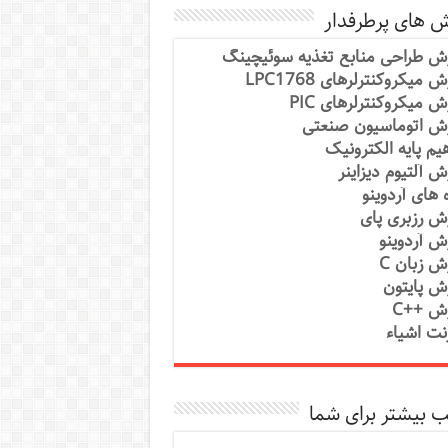
ش های پرطرفدار
ش طراحی منابع تغذیه سوئیچینگ
 میکروکنترلرهای LPC1768
ش میکروکنترلرهای PIC
ش اتوماسیون صنعتی
یم پایه الکترونیک
ش آلتیوم دیزاینر
ه های آردوینو
ش رزبری پای
ش آردوینو
ش زبان C
ش پایتون
ش ++C
رنت اشیاء
 بیشتر برای شما