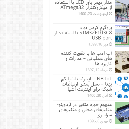
مدار دیمر پاور LED با استفاده
از میکروکنترلر ATmega32
اردیبهشت 20, 1400
پروگرم کردن بورد
STM32F103C8 با استفاده از
USB port
مهر 18, 1399
آپ امپ ها یا تقویت کننده
های عملیاتی – مدارات و
کاربرد ها
مرداد 12, 1397
NB-IoT یا اینترنت اشیا کم
پهنا – نسل بعدی ارتباطات
شبکه برای اینترنت اشیا
آبان 30, 1400
مفهوم حوزه متغیر در آردوینو-
متغیرهای محلی و متغیرهای
سراسری
بهمن 6, 1396