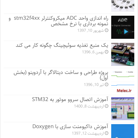
راه اندازی واحد ADC میکروکنترلر stm32f4xx و
نمونه برداری با نرخ مشخص
شهریور 10, 1397
یک منبع تغذیه سوئیچینگ چگونه کار می کند
بهمن 6, 1396
پروژه طراحی و ساخت دیتالاگر با آردوینو (بخش
اول)
تیر 10, 1396
آموزش اتصال سروو موتور به STM32
اردیبهشت 8, 1400
آموزش داکیومنت سازی با Doxygen
اردیبهشت 12, 1397