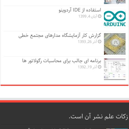
استفاده از IDE آردوینو
آبان 4, 1399
گزارش کار آزمایشگاه مدارهای مجتمع خطی
آذر 26, 1393
برنامه ای جالب برای محاسبات رگولاتور ها
آذر 19, 1392
زکات علم نشر آن است.