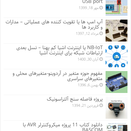
USB port
مهر 18, 1399
آپ امپ ها یا تقویت کننده های عملیاتی – مدارات
و کاربرد ها
مرداد 12, 1397
NB-IoT یا اینترنت اشیا کم پهنا – نسل بعدی
ارتباطات شبکه برای اینترنت اشیا
آبان 30, 1400
مفهوم حوزه متغیر در آردوینو-متغیرهای محلی و
متغیرهای سراسری
بهمن 6, 1396
پروژه فاصله سنج آلتراسونیک
فروردین 21, 1394
دانلود کتاب 11 پروژه میکروکنترلر AVR با
BASCOM