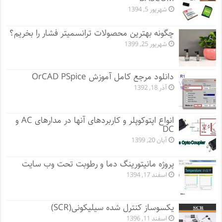
شهریور 5, 1394
چگونه بهترین محصولات ترانسمیتر فشار را بخریم؟
شهریور 25, 1399
دانلود مرجع کامل آموزش OrCAD PSpice
آذر 18, 1392
انواع اپتوکوپلر و کاربردهای آنها در مدارهای AC و
DC
آبان 20, 1399
پروژه مانيتورينگ دما و رطوبت تحت وب سایت
اسفند 17, 1394
یکسوساز کنترل شده سیلیکونی(SCR)
اسفند 11, 1396