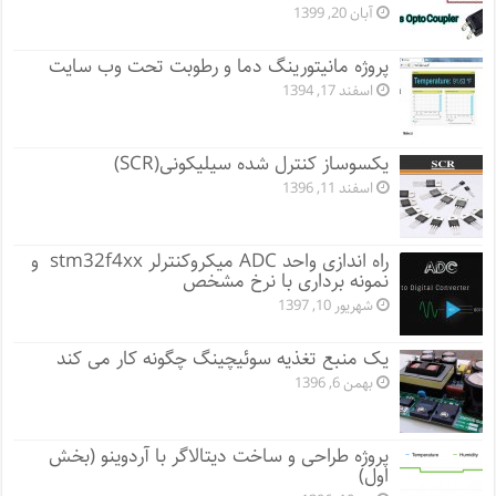
آبان 20, 1399
پروژه مانيتورينگ دما و رطوبت تحت وب سایت
اسفند 17, 1394
یکسوساز کنترل شده سیلیکونی(SCR)
اسفند 11, 1396
راه اندازی واحد ADC میکروکنترلر stm32f4xx و
نمونه برداری با نرخ مشخص
شهریور 10, 1397
یک منبع تغذیه سوئیچینگ چگونه کار می کند
بهمن 6, 1396
پروژه طراحی و ساخت دیتالاگر با آردوینو (بخش
اول)