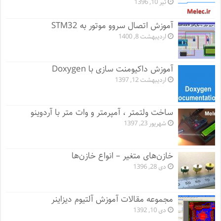
تیر 10, 1396
آموزش اتصال سروو موتور به STM32
اردیبهشت 8, 1400
آموزش داکیومنت سازی با Doxygen
اردیبهشت 12, 1397
ساخت ولتمتر ، آمپرمتر و وات متر با آردوینو
شهریور 23, 1397
خازن‌های متغیر – انواع خازن‌ها
دی 28, 1396
مجموعه مقالات آموزش آلتیوم دیزاینر
دی 10, 1392