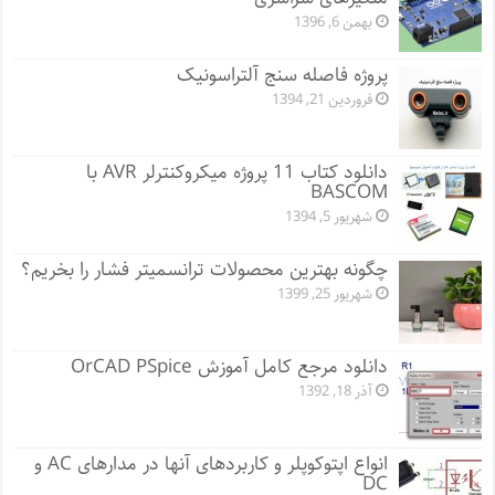
بهمن 6, 1396
پروژه فاصله سنج آلتراسونیک
فروردین 21, 1394
دانلود کتاب 11 پروژه میکروکنترلر AVR با
BASCOM
شهریور 5, 1394
چگونه بهترین محصولات ترانسمیتر فشار را بخریم؟
شهریور 25, 1399
دانلود مرجع کامل آموزش OrCAD PSpice
آذر 18, 1392
انواع اپتوکوپلر و کاربردهای آنها در مدارهای AC و
DC