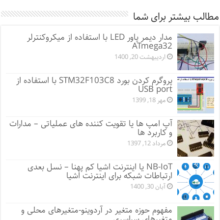
مطالب بیشتر برای شما
مدار دیمر پاور LED با استفاده از میکروکنترلر
ATmega32
اردیبهشت 20, 1400
پروگرم کردن بورد STM32F103C8 با استفاده از
USB port
مهر 18, 1399
آپ امپ ها یا تقویت کننده های عملیاتی – مدارات
و کاربرد ها
مرداد 12, 1397
NB-IoT یا اینترنت اشیا کم پهنا – نسل بعدی
ارتباطات شبکه برای اینترنت اشیا
آبان 30, 1400
مفهوم حوزه متغیر در آردوینو-متغیرهای محلی و
متغیرهای سراسری