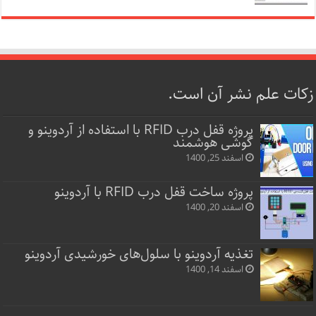
زکات علم نشر آن است.
پروژه قفل‌ درب RFID با استفاده از آردوینو و
گوشی هوشمند
اسفند 25, 1400
پروژه ساخت قفل‌ درب RFID با آردوینو
اسفند 20, 1400
تغذیه آردوینو با سلول‌های خورشیدی آردوینو
اسفند 14, 1400