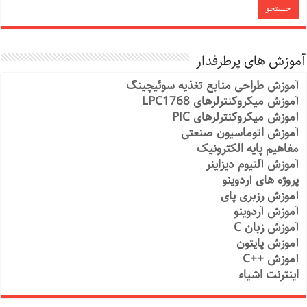
آموزش های پرطرفدار
آموزش طراحی منابع تغذیه سوئیچینگ
آموزش میکروکنترلرهای LPC1768
آموزش میکروکنترلرهای PIC
آموزش اتوماسیون صنعتی
مفاهیم پایه الکترونیک
آموزش آلتیوم دیزاینر
پروژه های آردوینو
آموزش رزبری پای
آموزش آردوینو
آموزش زبان C
آموزش پایتون
آموزش ++C
اینترنت اشیاء