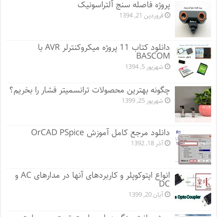
پروژه فاصله سنج آلتراسونیک
فروردین 21, 1394
دانلود کتاب 11 پروژه میکروکنترلر AVR با
BASCOM
شهریور 5, 1394
چگونه بهترین محصولات ترانسمیتر فشار را بخریم؟
شهریور 25, 1399
دانلود مرجع کامل آموزش OrCAD PSpice
آذر 18, 1392
انواع اپتوکوپلر و کاربردهای آنها در مدارهای AC و
DC
آبان 20, 1399