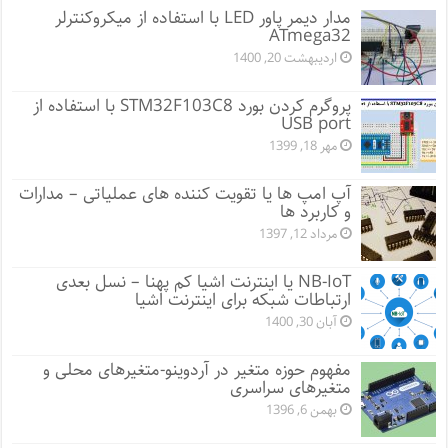
مدار دیمر پاور LED با استفاده از میکروکنترلر
ATmega32
اردیبهشت 20, 1400
پروگرم کردن بورد STM32F103C8 با استفاده از
USB port
مهر 18, 1399
آپ امپ ها یا تقویت کننده های عملیاتی – مدارات
و کاربرد ها
مرداد 12, 1397
NB-IoT یا اینترنت اشیا کم پهنا – نسل بعدی
ارتباطات شبکه برای اینترنت اشیا
آبان 30, 1400
مفهوم حوزه متغیر در آردوینو-متغیرهای محلی و
متغیرهای سراسری
بهمن 6, 1396