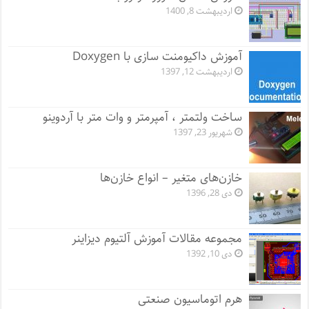
اردیبهشت 8, 1400
آموزش داکیومنت سازی با Doxygen
اردیبهشت 12, 1397
ساخت ولتمتر ، آمپرمتر و وات متر با آردوینو
شهریور 23, 1397
خازن‌های متغیر – انواع خازن‌ها
دی 28, 1396
مجموعه مقالات آموزش آلتیوم دیزاینر
دی 10, 1392
هرم اتوماسیون صنعتی