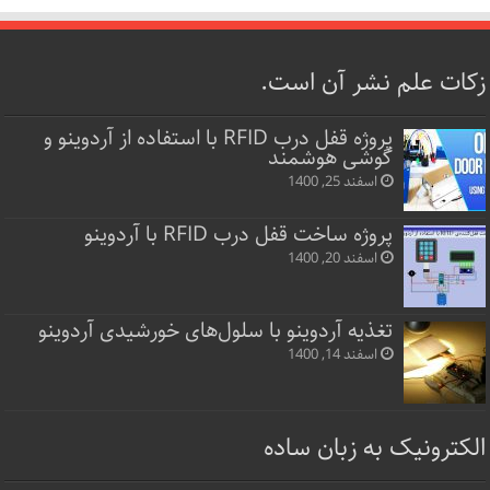
زکات علم نشر آن است.
پروژه قفل‌ درب RFID با استفاده از آردوینو و
گوشی هوشمند
اسفند 25, 1400
پروژه ساخت قفل‌ درب RFID با آردوینو
اسفند 20, 1400
تغذیه آردوینو با سلول‌های خورشیدی آردوینو
اسفند 14, 1400
الکترونیک به زبان ساده