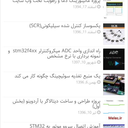
پروژه مانيتورينگ دما و رطوبت تحت وب سایت
اسفند 17, 1394
یکسوساز کنترل شده سیلیکونی(SCR)
اسفند 11, 1396
راه اندازی واحد ADC میکروکنترلر stm32f4xx و
نمونه برداری با نرخ مشخص
شهریور 10, 1397
یک منبع تغذیه سوئیچینگ چگونه کار می کند
بهمن 6, 1396
پروژه طراحی و ساخت دیتالاگر با آردوینو (بخش
اول)
تیر 10, 1396
آموزش اتصال سروو موتور به STM32