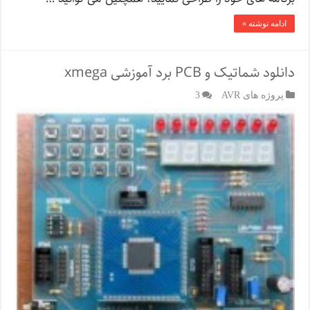
ادامه نوشته »
دانلود شماتیک و PCB برد آموزشی xmega
پروژه های AVR
3