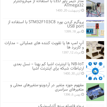
مدار دیمر پاور LED با استفاده از میکروکنترلر
ATmega32
اردیبهشت 20, 1400
پروگرم کردن بورد STM32F103C8 با استفاده از
USB port
مهر 18, 1399
آپ امپ ها یا تقویت کننده های عملیاتی – مدارات
و کاربرد ها
مرداد 12, 1397
NB-IoT یا اینترنت اشیا کم پهنا – نسل بعدی
ارتباطات شبکه برای اینترنت اشیا
آبان 30, 1400
مفهوم حوزه متغیر در آردوینو-متغیرهای محلی و
متغیرهای سراسری
بهمن 6, 1396
پروژه فاصله سنج آلتراسونیک