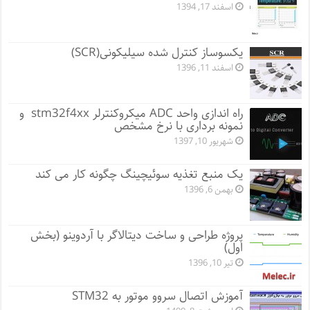
اسفند 17, 1394
یکسوساز کنترل شده سیلیکونی(SCR)
اسفند 11, 1396
راه اندازی واحد ADC میکروکنترلر stm32f4xx و
نمونه برداری با نرخ مشخص
شهریور 10, 1397
یک منبع تغذیه سوئیچینگ چگونه کار می کند
بهمن 6, 1396
پروژه طراحی و ساخت دیتالاگر با آردوینو (بخش
اول)
تیر 10, 1396
آموزش اتصال سروو موتور به STM32