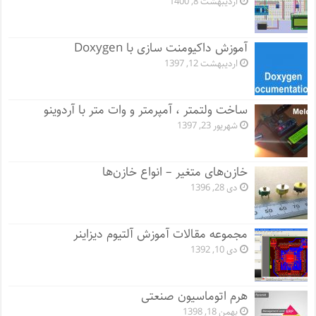
اردیبهشت 8, 1400
آموزش داکیومنت سازی با Doxygen
اردیبهشت 12, 1397
ساخت ولتمتر ، آمپرمتر و وات متر با آردوینو
شهریور 23, 1397
خازن‌های متغیر – انواع خازن‌ها
دی 28, 1396
مجموعه مقالات آموزش آلتیوم دیزاینر
دی 10, 1392
هرم اتوماسیون صنعتی
بهمن 18, 1398