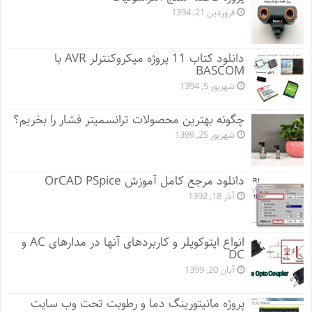
فروردین 21, 1394
دانلود کتاب 11 پروژه میکروکنترلر AVR با
BASCOM
شهریور 5, 1394
چگونه بهترین محصولات ترانسمیتر فشار را بخریم؟
شهریور 25, 1399
دانلود مرجع کامل آموزش OrCAD PSpice
آذر 18, 1392
انواع اپتوکوپلر و کاربردهای آنها در مدارهای AC و
DC
آبان 20, 1399
پروژه مانيتورينگ دما و رطوبت تحت وب سایت