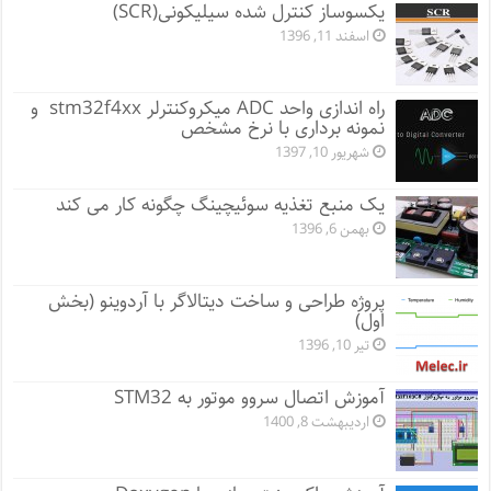
یکسوساز کنترل شده سیلیکونی(SCR)
اسفند 11, 1396
راه اندازی واحد ADC میکروکنترلر stm32f4xx و
نمونه برداری با نرخ مشخص
شهریور 10, 1397
یک منبع تغذیه سوئیچینگ چگونه کار می کند
بهمن 6, 1396
پروژه طراحی و ساخت دیتالاگر با آردوینو (بخش
اول)
تیر 10, 1396
آموزش اتصال سروو موتور به STM32
اردیبهشت 8, 1400