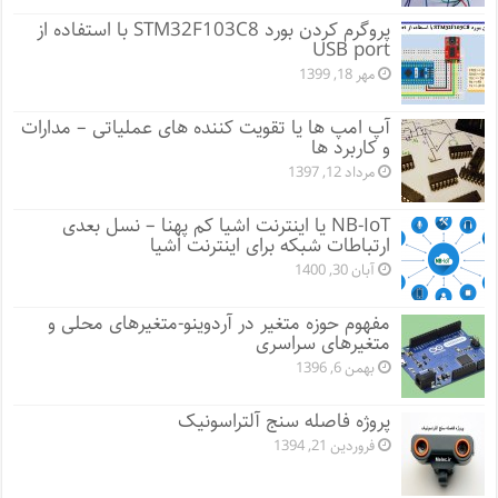
پروگرم کردن بورد STM32F103C8 با استفاده از
USB port
مهر 18, 1399
آپ امپ ها یا تقویت کننده های عملیاتی – مدارات
و کاربرد ها
مرداد 12, 1397
NB-IoT یا اینترنت اشیا کم پهنا – نسل بعدی
ارتباطات شبکه برای اینترنت اشیا
آبان 30, 1400
مفهوم حوزه متغیر در آردوینو-متغیرهای محلی و
متغیرهای سراسری
بهمن 6, 1396
پروژه فاصله سنج آلتراسونیک
فروردین 21, 1394