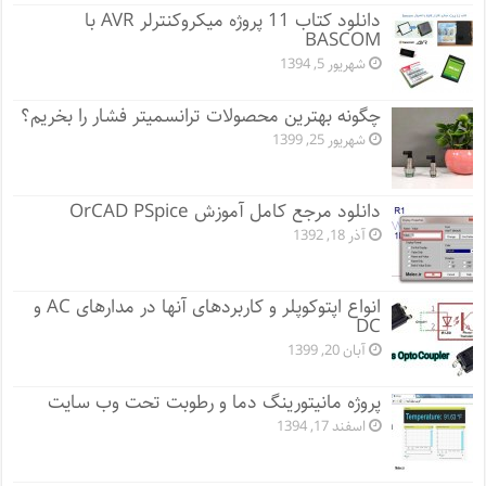
دانلود کتاب 11 پروژه میکروکنترلر AVR با
BASCOM
شهریور 5, 1394
چگونه بهترین محصولات ترانسمیتر فشار را بخریم؟
شهریور 25, 1399
دانلود مرجع کامل آموزش OrCAD PSpice
آذر 18, 1392
انواع اپتوکوپلر و کاربردهای آنها در مدارهای AC و
DC
آبان 20, 1399
پروژه مانيتورينگ دما و رطوبت تحت وب سایت
اسفند 17, 1394