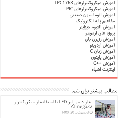
آموزش میکروکنترلرهای LPC1768
آموزش میکروکنترلرهای PIC
آموزش اتوماسیون صنعتی
مفاهیم پایه الکترونیک
آموزش آلتیوم دیزاینر
پروژه های آردوینو
آموزش رزبری پای
آموزش آردوینو
آموزش زبان C
آموزش پایتون
آموزش ++C
اینترنت اشیاء
مطالب بیشتر برای شما
مدار دیمر پاور LED با استفاده از میکروکنترلر
ATmega32
اردیبهشت 20, 1400