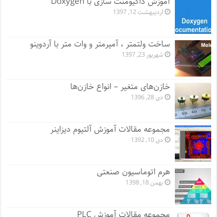
آموزش داکیومنت سازی با Doxygen
اردیبهشت 12, 1397
ساخت ولتمتر ، آمپرمتر و وات متر با آردوینو
شهریور 23, 1397
خازن‌های متغیر – انواع خازن‌ها
دی 28, 1396
مجموعه مقالات آموزش آلتیوم دیزاینر
دی 10, 1392
هرم اتوماسیون صنعتی
بهمن 18, 1398
مجموعه مقالات آموزش PLC