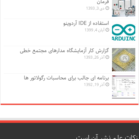
فرمان
دی 3, 1393
استفاده از IDE آردوینو
آبان 4, 1399
گزارش کار آزمایشگاه مدارهای مجتمع خطی
آذر 26, 1393
برنامه ای جالب برای محاسبات رگولاتور ها
آذر 19, 1392
زکات علم نشر آن است.