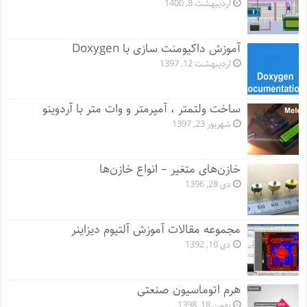
اردیبهشت 8, 1400
آموزش داکیومنت سازی با Doxygen
اردیبهشت 12, 1397
ساخت ولتمتر ، آمپرمتر و وات متر با آردوینو
شهریور 23, 1397
خازن‌های متغیر – انواع خازن‌ها
دی 28, 1396
مجموعه مقالات آموزش آلتیوم دیزاینر
دی 10, 1392
هرم اتوماسیون صنعتی
بهمن 18, 1398