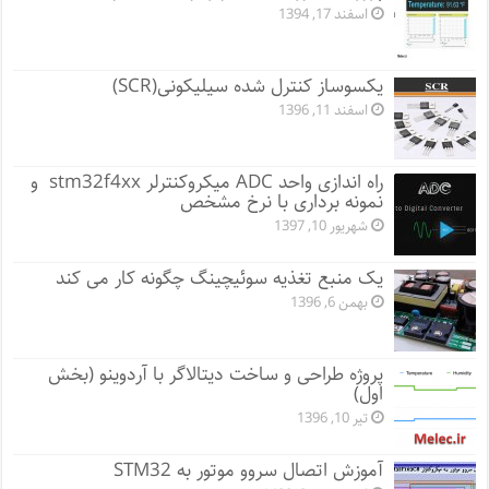
اسفند 17, 1394
یکسوساز کنترل شده سیلیکونی(SCR)
اسفند 11, 1396
راه اندازی واحد ADC میکروکنترلر stm32f4xx و
نمونه برداری با نرخ مشخص
شهریور 10, 1397
یک منبع تغذیه سوئیچینگ چگونه کار می کند
بهمن 6, 1396
پروژه طراحی و ساخت دیتالاگر با آردوینو (بخش
اول)
تیر 10, 1396
آموزش اتصال سروو موتور به STM32