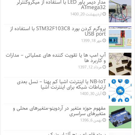
مدار دیمر پاور LED با استفاده از میکروکنترلر
ATmega32
اردیبهشت 20, 1400
پروگرم کردن بورد STM32F103C8 با استفاده از
USB port
مهر 18, 1399
آپ امپ ها یا تقویت کننده های عملیاتی – مدارات
و کاربرد ها
مرداد 12, 1397
NB-IoT یا اینترنت اشیا کم پهنا – نسل بعدی
ارتباطات شبکه برای اینترنت اشیا
آبان 30, 1400
مفهوم حوزه متغیر در آردوینو-متغیرهای محلی و
متغیرهای سراسری
بهمن 6, 1396
پروژه فاصله سنج آلتراسونیک