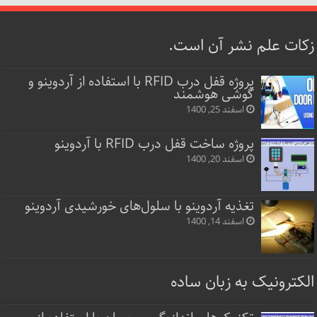
زکات علم نشر آن است.
پروژه قفل‌ درب RFID با استفاده از آردوینو و
گوشی هوشمند
اسفند 25, 1400
پروژه ساخت قفل‌ درب RFID با آردوینو
اسفند 20, 1400
تغذیه آردوینو با سلول‌های خورشیدی آردوینو
اسفند 14, 1400
الکترونیک به زبان ساده