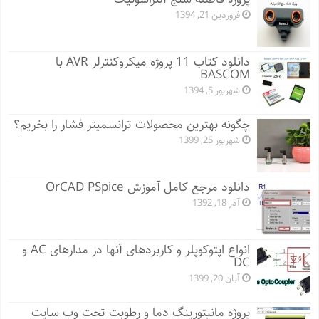
فروردین 21, 1394
دانلود کتاب 11 پروژه میکروکنترلر AVR با
BASCOM
شهریور 5, 1394
چگونه بهترین محصولات ترانسمیتر فشار را بخریم؟
شهریور 25, 1399
دانلود مرجع کامل آموزش OrCAD PSpice
آذر 18, 1392
انواع اپتوکوپلر و کاربردهای آنها در مدارهای AC و
DC
آبان 20, 1399
پروژه مانيتورينگ دما و رطوبت تحت وب سایت