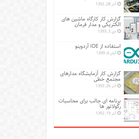
آذر 28, 1392
گزارش کار کارگاه ماشین های
الکتریکی و مدار فرمان
دی 3, 1393
استفاده از IDE آردوینو
آبان 4, 1399
گزارش کار آزمایشگاه مدارهای
مجتمع خطی
آذر 26, 1393
برنامه ای جالب برای محاسبات
رگولاتور ها
آذر 19, 1392