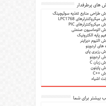
ش های پرطرفدار
ش طراحی منابع تغذیه سوئیچینگ
 میکروکنترلرهای LPC1768
ش میکروکنترلرهای PIC
ش اتوماسیون صنعتی
یم پایه الکترونیک
ش آلتیوم دیزاینر
ه های آردوینو
ش رزبری پای
ش آردوینو
ش زبان C
ش پایتون
ش ++C
رنت اشیاء
 بیشتر برای شما