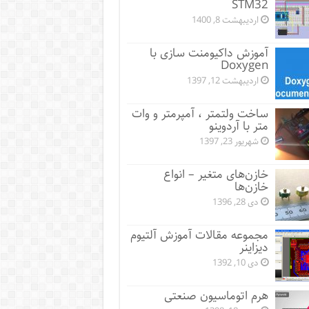
STM32
اردیبهشت 8, 1400
آموزش داکیومنت سازی با
Doxygen
اردیبهشت 12, 1397
ساخت ولتمتر ، آمپرمتر و وات
متر با آردوینو
شهریور 23, 1397
خازن‌های متغیر – انواع
خازن‌ها
دی 28, 1396
مجموعه مقالات آموزش آلتیوم
دیزاینر
دی 10, 1392
هرم اتوماسیون صنعتی