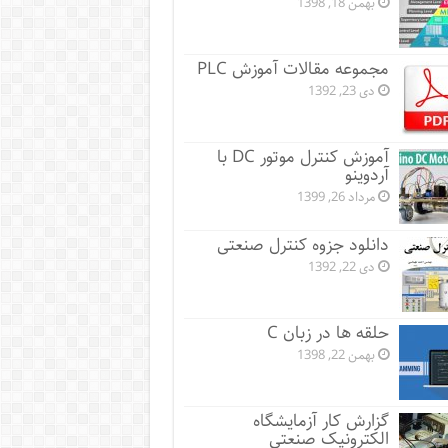
بهمن 18, 1398
مجموعه مقالات آموزش PLC
دی 23, 1392
آموزش کنترل موتور DC با
آردوینو
مرداد 26, 1399
دانلود جزوه کنترل صنعتی
دی 22, 1392
حلقه ها در زبان C
بهمن 22, 1398
گزارش کار آزمایشگاه
الکترونیک صنعتی