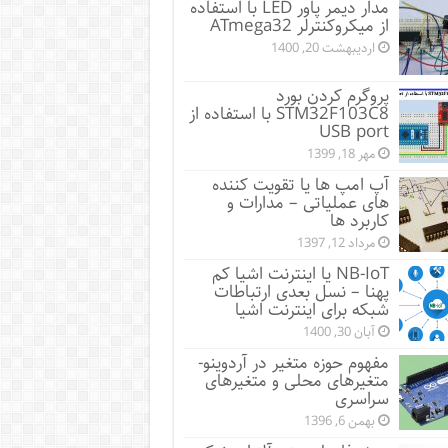
مدار دیمر پاور LED با استفاده
از میکروکنترلر ATmega32
اردیبهشت 20, 1400
پروگرم کردن بورد
STM32F103C8 با استفاده از
USB port
مهر 18, 1399
آپ امپ ها یا تقویت کننده
های عملیاتی – مدارات و
کاربرد ها
مرداد 12, 1397
NB-IoT یا اینترنت اشیا کم
پهنا – نسل بعدی ارتباطات
شبکه برای اینترنت اشیا
آبان 30, 1400
مفهوم حوزه متغیر در آردوینو-
متغیرهای محلی و متغیرهای
سراسری
بهمن 6, 1396