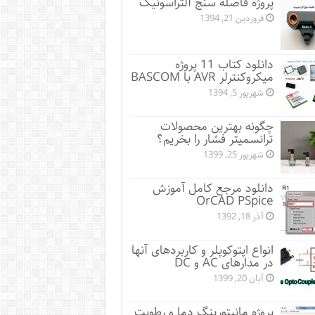
پروژه فاصله سنج آلتراسونیک
فروردین 21, 1394
دانلود کتاب 11 پروژه
میکروکنترلر AVR با BASCOM
شهریور 5, 1394
چگونه بهترین محصولات
ترانسمیتر فشار را بخریم؟
شهریور 25, 1399
دانلود مرجع کامل آموزش
OrCAD PSpice
آذر 18, 1392
انواع اپتوکوپلر و کاربردهای آنها
در مدارهای AC و DC
آبان 20, 1399
پروژه مانيتورينگ دما و رطوبت