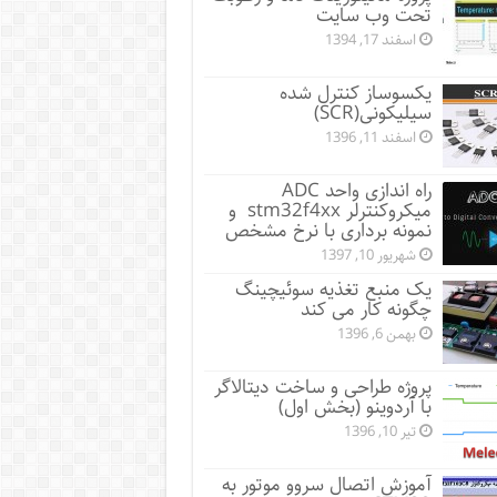
تحت وب سایت
اسفند 17, 1394
یکسوساز کنترل شده
سیلیکونی(SCR)
اسفند 11, 1396
راه اندازی واحد ADC
میکروکنترلر stm32f4xx و
نمونه برداری با نرخ مشخص
شهریور 10, 1397
یک منبع تغذیه سوئیچینگ
چگونه کار می کند
بهمن 6, 1396
پروژه طراحی و ساخت دیتالاگر
با آردوینو (بخش اول)
تیر 10, 1396
آموزش اتصال سروو موتور به