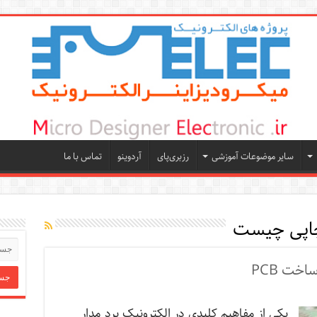
سایر موضوعات آموزشی
رزبری‌پای
آردوینو
تماس با ما
چاپی چیست
خت PCB
یکی از مفاهیم کلیدی در الکترونیک برد مدار