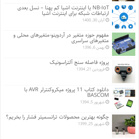
NB-IoT یا اینترنت اشیا کم پهنا – نسل بعدی
ارتباطات شبکه برای اینترنت اشیا
آبان 30, 1400
مفهوم حوزه متغیر در آردوینو-متغیرهای محلی و
متغیرهای سراسری
بهمن 6, 1396
پروژه فاصله سنج آلتراسونیک
فروردین 21, 1394
دانلود کتاب 11 پروژه میکروکنترلر AVR با
BASCOM
شهریور 5, 1394
چگونه بهترین محصولات ترانسمیتر فشار را بخریم؟
شهریور 25, 1399