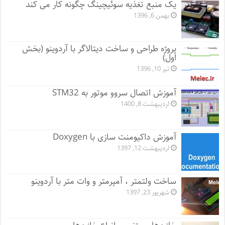
یک منبع تغذیه سوئیچینگ چگونه کار می کند
بهمن 6, 1396
پروژه طراحی و ساخت دیتالاگر با آردوینو (بخش
اول)
تیر 10, 1396
آموزش اتصال سروو موتور به STM32
اردیبهشت 8, 1400
آموزش داکیومنت سازی با Doxygen
اردیبهشت 12, 1397
ساخت ولتمتر ، آمپرمتر و وات متر با آردوینو
شهریور 23, 1397