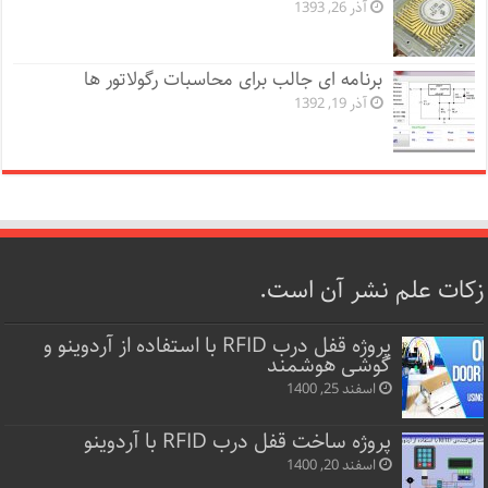
آذر 26, 1393
برنامه ای جالب برای محاسبات رگولاتور ها
آذر 19, 1392
زکات علم نشر آن است.
پروژه قفل‌ درب RFID با استفاده از آردوینو و
گوشی هوشمند
اسفند 25, 1400
پروژه ساخت قفل‌ درب RFID با آردوینو
اسفند 20, 1400