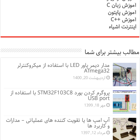
آموزش زبان C
آموزش پایتون
آموزش ++C
اینترنت اشیاء
مطالب بیشتر برای شما
مدار دیمر پاور LED با استفاده از میکروکنترلر
ATmega32
اردیبهشت 20, 1400
پروگرم کردن بورد STM32F103C8 با استفاده از
USB port
مهر 18, 1399
آپ امپ ها یا تقویت کننده های عملیاتی – مدارات
و کاربرد ها
مرداد 12, 1397