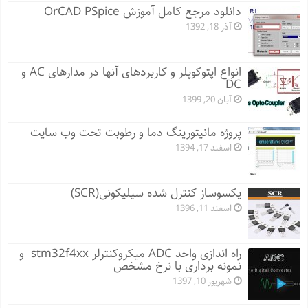
دانلود مرجع کامل آموزش OrCAD PSpice
آذر 18, 1392
انواع اپتوکوپلر و کاربردهای آنها در مدارهای AC و
DC
آبان 20, 1399
پروژه مانيتورينگ دما و رطوبت تحت وب سایت
اسفند 17, 1394
یکسوساز کنترل شده سیلیکونی(SCR)
اسفند 11, 1396
راه اندازی واحد ADC میکروکنترلر stm32f4xx و
نمونه برداری با نرخ مشخص
شهریور 10, 1397