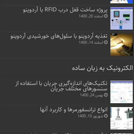
پروژه ساخت قفل‌ درب RFID با آردوینو
اسفند 20, 1400
تغذیه آردوینو با سلول‌های خورشیدی آردوینو
اسفند 14, 1400
الکترونیک به زبان ساده
تکنیک‌های اندازه‌گیری جریان با استفاده از
سنسورهای مختلف جریان
بهمن 24, 1400
انواع ترانسفورمرها و کاربرد آنها
شهریور 10, 1400