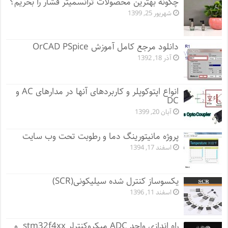
چگونه بهترین محصولات ترانسمیتر فشار را بخریم؟
شهریور 25, 1399
دانلود مرجع کامل آموزش OrCAD PSpice
آذر 18, 1392
انواع اپتوکوپلر و کاربردهای آنها در مدارهای AC و
DC
آبان 20, 1399
پروژه مانيتورينگ دما و رطوبت تحت وب سایت
اسفند 17, 1394
یکسوساز کنترل شده سیلیکونی(SCR)
اسفند 11, 1396
راه اندازی واحد ADC میکروکنترلر stm32f4xx و