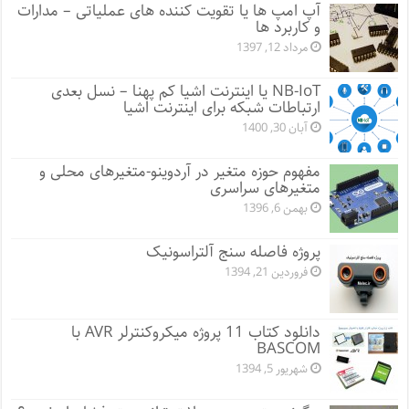
آپ امپ ها یا تقویت کننده های عملیاتی – مدارات
و کاربرد ها
مرداد 12, 1397
NB-IoT یا اینترنت اشیا کم پهنا – نسل بعدی
ارتباطات شبکه برای اینترنت اشیا
آبان 30, 1400
مفهوم حوزه متغیر در آردوینو-متغیرهای محلی و
متغیرهای سراسری
بهمن 6, 1396
پروژه فاصله سنج آلتراسونیک
فروردین 21, 1394
دانلود کتاب 11 پروژه میکروکنترلر AVR با
BASCOM
شهریور 5, 1394