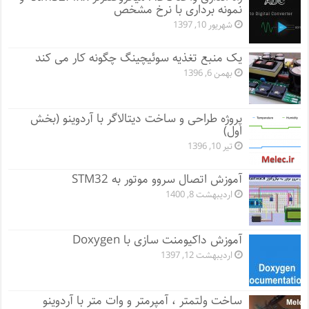
نمونه برداری با نرخ مشخص
شهریور 10, 1397
یک منبع تغذیه سوئیچینگ چگونه کار می کند
بهمن 6, 1396
پروژه طراحی و ساخت دیتالاگر با آردوینو (بخش
اول)
تیر 10, 1396
آموزش اتصال سروو موتور به STM32
اردیبهشت 8, 1400
آموزش داکیومنت سازی با Doxygen
اردیبهشت 12, 1397
ساخت ولتمتر ، آمپرمتر و وات متر با آردوینو