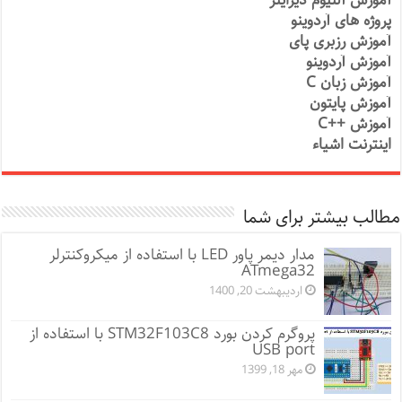
آموزش آلتیوم دیزاینر
پروژه های آردوینو
آموزش رزبری پای
آموزش آردوینو
آموزش زبان C
آموزش پایتون
آموزش ++C
اینترنت اشیاء
مطالب بیشتر برای شما
مدار دیمر پاور LED با استفاده از میکروکنترلر
ATmega32
اردیبهشت 20, 1400
پروگرم کردن بورد STM32F103C8 با استفاده از
USB port
مهر 18, 1399