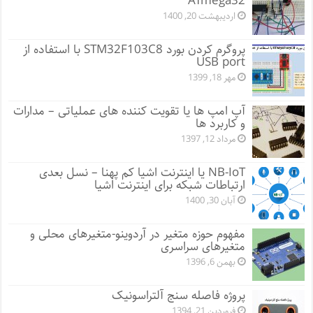
ATmega32
اردیبهشت 20, 1400
پروگرم کردن بورد STM32F103C8 با استفاده از
USB port
مهر 18, 1399
آپ امپ ها یا تقویت کننده های عملیاتی – مدارات
و کاربرد ها
مرداد 12, 1397
NB-IoT یا اینترنت اشیا کم پهنا – نسل بعدی
ارتباطات شبکه برای اینترنت اشیا
آبان 30, 1400
مفهوم حوزه متغیر در آردوینو-متغیرهای محلی و
متغیرهای سراسری
بهمن 6, 1396
پروژه فاصله سنج آلتراسونیک
فروردین 21, 1394