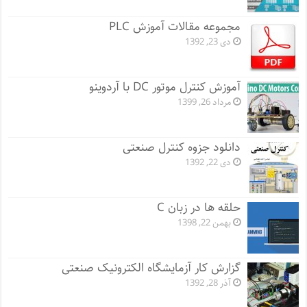
مجموعه مقالات آموزش PLC
دی 23, 1392
آموزش کنترل موتور DC با آردوینو
مرداد 26, 1399
دانلود جزوه کنترل صنعتی
دی 22, 1392
حلقه ها در زبان C
بهمن 22, 1398
گزارش کار آزمایشگاه الکترونیک صنعتی
آذر 28, 1392