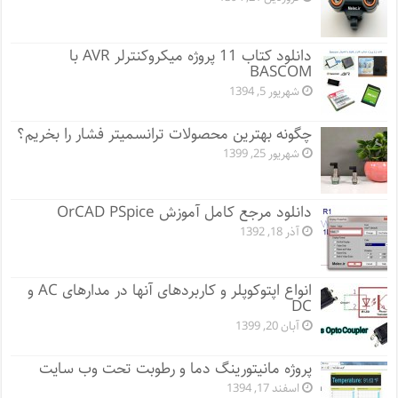
دانلود کتاب 11 پروژه میکروکنترلر AVR با
BASCOM
شهریور 5, 1394
چگونه بهترین محصولات ترانسمیتر فشار را بخریم؟
شهریور 25, 1399
دانلود مرجع کامل آموزش OrCAD PSpice
آذر 18, 1392
انواع اپتوکوپلر و کاربردهای آنها در مدارهای AC و
DC
آبان 20, 1399
پروژه مانيتورينگ دما و رطوبت تحت وب سایت
اسفند 17, 1394