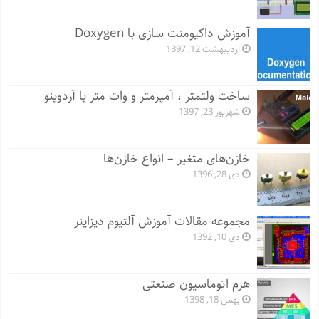
آموزش داکیومنت سازی با Doxygen
اردیبهشت 12, 1397
ساخت ولتمتر ، آمپرمتر و وات متر با آردوینو
شهریور 23, 1397
خازن‌های متغیر – انواع خازن‌ها
دی 28, 1396
مجموعه مقالات آموزش آلتیوم دیزاینر
دی 10, 1392
هرم اتوماسیون صنعتی
بهمن 18, 1398