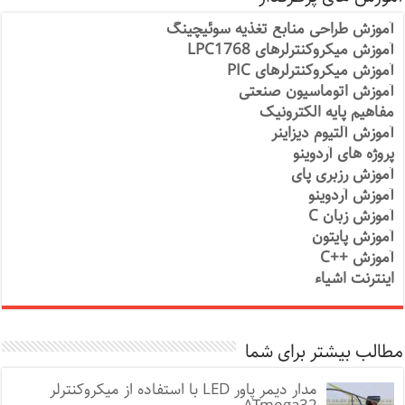
آموزش طراحی منابع تغذیه سوئیچینگ
آموزش میکروکنترلرهای LPC1768
آموزش میکروکنترلرهای PIC
آموزش اتوماسیون صنعتی
مفاهیم پایه الکترونیک
آموزش آلتیوم دیزاینر
پروژه های آردوینو
آموزش رزبری پای
آموزش آردوینو
آموزش زبان C
آموزش پایتون
آموزش ++C
اینترنت اشیاء
مطالب بیشتر برای شما
مدار دیمر پاور LED با استفاده از میکروکنترلر