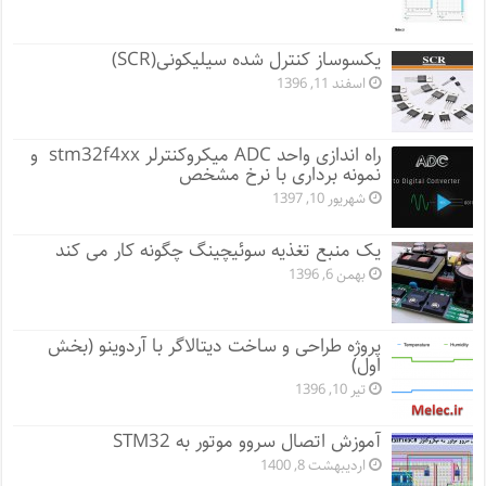
یکسوساز کنترل شده سیلیکونی(SCR)
اسفند 11, 1396
راه اندازی واحد ADC میکروکنترلر stm32f4xx و
نمونه برداری با نرخ مشخص
شهریور 10, 1397
یک منبع تغذیه سوئیچینگ چگونه کار می کند
بهمن 6, 1396
پروژه طراحی و ساخت دیتالاگر با آردوینو (بخش
اول)
تیر 10, 1396
آموزش اتصال سروو موتور به STM32
اردیبهشت 8, 1400