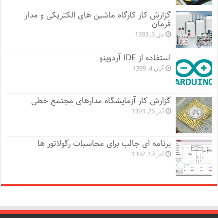
گزارش کار کارگاه ماشین های الکتریکی و مدار
فرمان
دی 3, 1393
استفاده از IDE آردوینو
آبان 4, 1399
گزارش کار آزمایشگاه مدارهای مجتمع خطی
آذر 26, 1393
برنامه ای جالب برای محاسبات رگولاتور ها
آذر 19, 1392