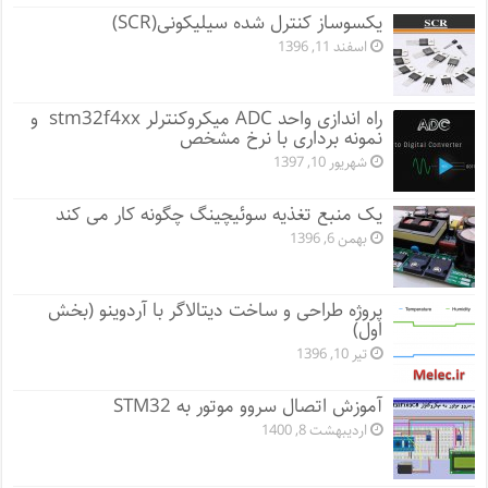
یکسوساز کنترل شده سیلیکونی(SCR)
اسفند 11, 1396
راه اندازی واحد ADC میکروکنترلر stm32f4xx و
نمونه برداری با نرخ مشخص
شهریور 10, 1397
یک منبع تغذیه سوئیچینگ چگونه کار می کند
بهمن 6, 1396
پروژه طراحی و ساخت دیتالاگر با آردوینو (بخش
اول)
تیر 10, 1396
آموزش اتصال سروو موتور به STM32
اردیبهشت 8, 1400