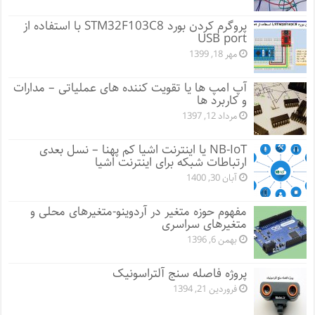
پروگرم کردن بورد STM32F103C8 با استفاده از
USB port
مهر 18, 1399
آپ امپ ها یا تقویت کننده های عملیاتی – مدارات
و کاربرد ها
مرداد 12, 1397
NB-IoT یا اینترنت اشیا کم پهنا – نسل بعدی
ارتباطات شبکه برای اینترنت اشیا
آبان 30, 1400
مفهوم حوزه متغیر در آردوینو-متغیرهای محلی و
متغیرهای سراسری
بهمن 6, 1396
پروژه فاصله سنج آلتراسونیک
فروردین 21, 1394