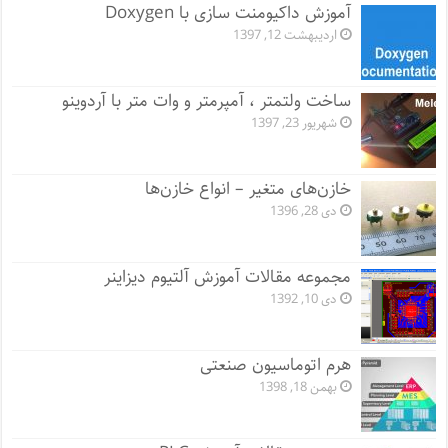
آموزش داکیومنت سازی با Doxygen
اردیبهشت 12, 1397
ساخت ولتمتر ، آمپرمتر و وات متر با آردوینو
شهریور 23, 1397
خازن‌های متغیر – انواع خازن‌ها
دی 28, 1396
مجموعه مقالات آموزش آلتیوم دیزاینر
دی 10, 1392
هرم اتوماسیون صنعتی
بهمن 18, 1398