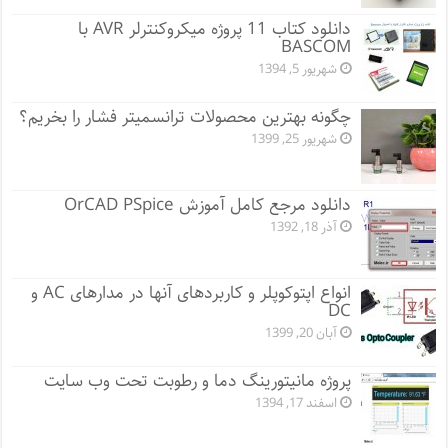
دانلود کتاب 11 پروژه میکروکنترلر AVR با
BASCOM
شهریور 5, 1394
چگونه بهترین محصولات ترانسمیتر فشار را بخریم؟
شهریور 25, 1399
دانلود مرجع کامل آموزش OrCAD PSpice
آذر 18, 1392
انواع اپتوکوپلر و کاربردهای آنها در مدارهای AC و
DC
آبان 20, 1399
پروژه مانيتورينگ دما و رطوبت تحت وب سایت
اسفند 17, 1394