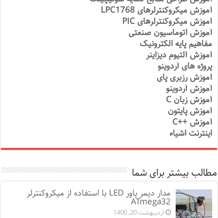
آموزش میکروکنترلرهای LPC1768
آموزش میکروکنترلرهای PIC
آموزش اتوماسیون صنعتی
مفاهیم پایه الکترونیک
آموزش آلتیوم دیزاینر
پروژه های آردوینو
آموزش رزبری پای
آموزش آردوینو
آموزش زبان C
آموزش پایتون
آموزش ++C
اینترنت اشیاء
مطالب بیشتر برای شما
مدار دیمر پاور LED با استفاده از میکروکنترلر
ATmega32
اردیبهشت 20, 1400