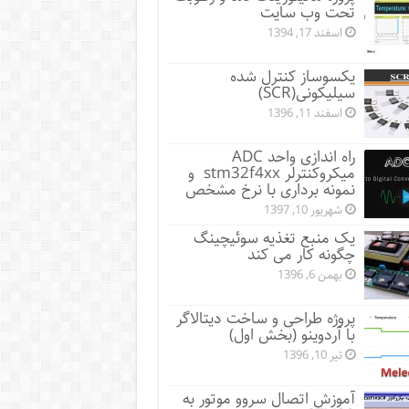
تحت وب سایت
اسفند 17, 1394
یکسوساز کنترل شده
سیلیکونی(SCR)
اسفند 11, 1396
راه اندازی واحد ADC
میکروکنترلر stm32f4xx و
نمونه برداری با نرخ مشخص
شهریور 10, 1397
یک منبع تغذیه سوئیچینگ
چگونه کار می کند
بهمن 6, 1396
پروژه طراحی و ساخت دیتالاگر
با آردوینو (بخش اول)
تیر 10, 1396
آموزش اتصال سروو موتور به