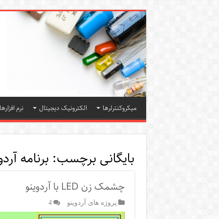
میکروکنترلرها
الکترونیک دیجیتال
نرم افزارها
بایگانی برچسب:
برنامه آردو
چشمک زن LED با آردوینو
پروژه های آردوینو
4