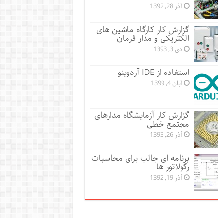
آذر 28, 1392
گزارش کار کارگاه ماشین های
الکتریکی و مدار فرمان
دی 3, 1393
استفاده از IDE آردوینو
آبان 4, 1399
گزارش کار آزمایشگاه مدارهای
مجتمع خطی
آذر 26, 1393
برنامه ای جالب برای محاسبات
رگولاتور ها
آذر 19, 1392