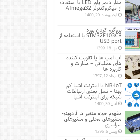
مدار دیمر پاور LED با استفاده
از میکروکنترلر ATmega32
اردیبهشت 20, 1400
پروگرم کردن بورد
STM32F103C8 با استفاده از
USB port
مهر 18, 1399
آپ امپ ها یا تقویت کننده
های عملیاتی – مدارات و
کاربرد ها
مرداد 12, 1397
NB-IoT یا اینترنت اشیا کم
پهنا – نسل بعدی ارتباطات
شبکه برای اینترنت اشیا
آبان 30, 1400
مفهوم حوزه متغیر در آردوینو-
متغیرهای محلی و متغیرهای
سراسری
بهمن 6, 1396