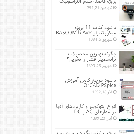
پروژه فاصله سنج آلتراسونیک
فروردین 21, 1394
دانلود کتاب 11 پروژه
میکروکنترلر AVR با BASCOM
شهریور 5, 1394
چگونه بهترین محصولات
ترانسمیتر فشار را بخریم؟
شهریور 25, 1399
دانلود مرجع کامل آموزش
OrCAD PSpice
آذر 18, 1392
انواع اپتوکوپلر و کاربردهای آنها
در مدارهای AC و DC
آبان 20, 1399
پروژه مانيتورينگ دما و رطوبت