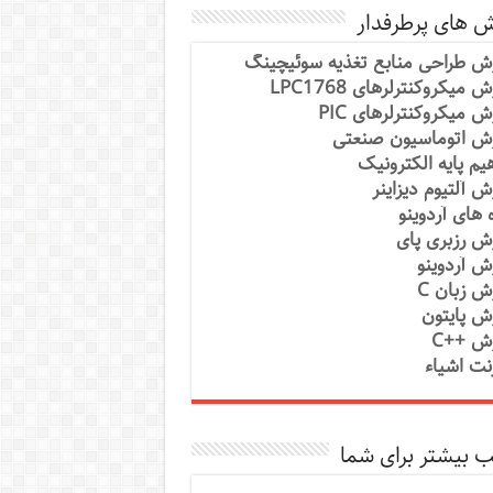
ش های پرطرفدار
ش طراحی منابع تغذیه سوئیچینگ
 میکروکنترلرهای LPC1768
ش میکروکنترلرهای PIC
ش اتوماسیون صنعتی
یم پایه الکترونیک
ش آلتیوم دیزاینر
ه های آردوینو
ش رزبری پای
ش آردوینو
ش زبان C
ش پایتون
ش ++C
رنت اشیاء
 بیشتر برای شما