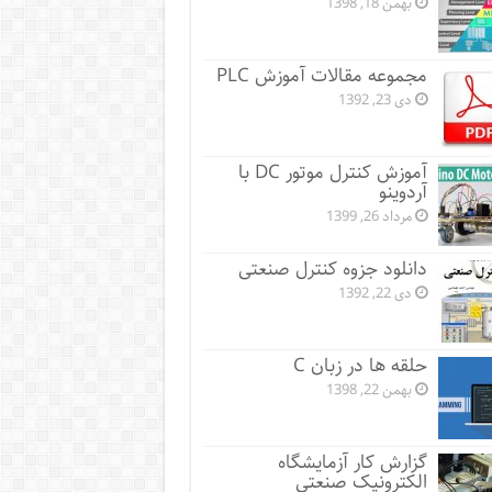
بهمن 18, 1398
مجموعه مقالات آموزش PLC
دی 23, 1392
آموزش کنترل موتور DC با
آردوینو
مرداد 26, 1399
دانلود جزوه کنترل صنعتی
دی 22, 1392
حلقه ها در زبان C
بهمن 22, 1398
گزارش کار آزمایشگاه
الکترونیک صنعتی