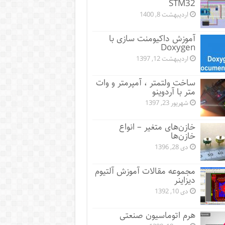
STM32
اردیبهشت 8, 1400
آموزش داکیومنت سازی با
Doxygen
اردیبهشت 12, 1397
ساخت ولتمتر ، آمپرمتر و وات
متر با آردوینو
شهریور 23, 1397
خازن‌های متغیر – انواع
خازن‌ها
دی 28, 1396
مجموعه مقالات آموزش آلتیوم
دیزاینر
دی 10, 1392
هرم اتوماسیون صنعتی