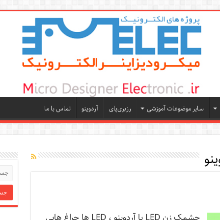
سایر موضوعات آموزشی
رزبری‌پای
آردوینو
تماس با ما
ینو
چشمک زن LED با آردوینو ، LED ها چراغ هایی