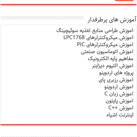
آموزش های پرطرفدار
آموزش طراحی منابع تغذیه سوئیچینگ
آموزش میکروکنترلرهای LPC1768
آموزش میکروکنترلرهای PIC
آموزش اتوماسیون صنعتی
مفاهیم پایه الکترونیک
آموزش آلتیوم دیزاینر
پروژه های آردوینو
آموزش رزبری پای
آموزش آردوینو
آموزش زبان C
آموزش پایتون
آموزش ++C
اینترنت اشیاء