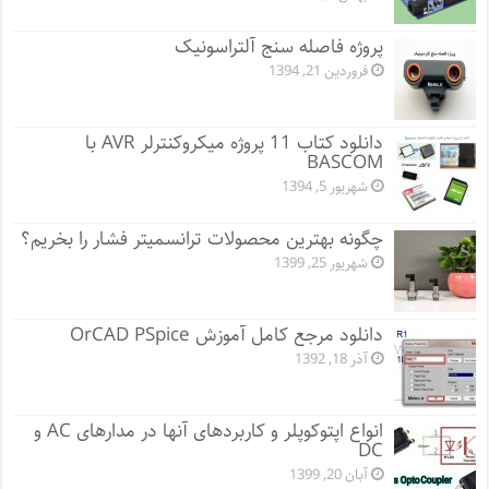
پروژه فاصله سنج آلتراسونیک
فروردین 21, 1394
دانلود کتاب 11 پروژه میکروکنترلر AVR با
BASCOM
شهریور 5, 1394
چگونه بهترین محصولات ترانسمیتر فشار را بخریم؟
شهریور 25, 1399
دانلود مرجع کامل آموزش OrCAD PSpice
آذر 18, 1392
انواع اپتوکوپلر و کاربردهای آنها در مدارهای AC و
DC
آبان 20, 1399