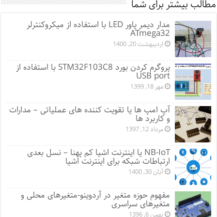
مطالب بیشتر برای شما
مدار دیمر پاور LED با استفاده از میکروکنترلر
ATmega32
اردیبهشت 20, 1400
پروگرم کردن بورد STM32F103C8 با استفاده از
USB port
مهر 18, 1399
آپ امپ ها یا تقویت کننده های عملیاتی – مدارات
و کاربرد ها
مرداد 12, 1397
NB-IoT یا اینترنت اشیا کم پهنا – نسل بعدی
ارتباطات شبکه برای اینترنت اشیا
آبان 30, 1400
مفهوم حوزه متغیر در آردوینو-متغیرهای محلی و
متغیرهای سراسری
بهمن 6, 1396