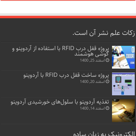
زکات علم نشر آن است.
پروژه قفل‌ درب RFID با استفاده از آردوینو و
گوشی هوشمند
اسفند 25, 1400
پروژه ساخت قفل‌ درب RFID با آردوینو
اسفند 20, 1400
تغذیه آردوینو با سلول‌های خورشیدی آردوینو
اسفند 14, 1400
الکترونیک به زبان ساده