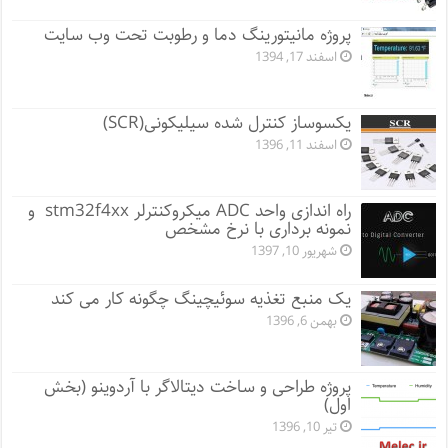
پروژه مانيتورينگ دما و رطوبت تحت وب سایت
اسفند 17, 1394
یکسوساز کنترل شده سیلیکونی(SCR)
اسفند 11, 1396
راه اندازی واحد ADC میکروکنترلر stm32f4xx و
نمونه برداری با نرخ مشخص
شهریور 10, 1397
یک منبع تغذیه سوئیچینگ چگونه کار می کند
بهمن 6, 1396
پروژه طراحی و ساخت دیتالاگر با آردوینو (بخش
اول)
تیر 10, 1396