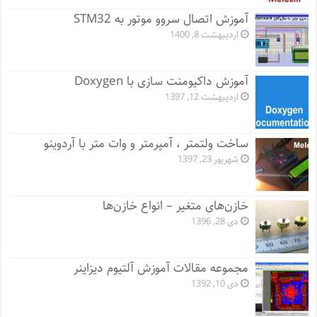
آموزش اتصال سروو موتور به STM32
اردیبهشت 8, 1400
آموزش داکیومنت سازی با Doxygen
اردیبهشت 12, 1397
ساخت ولتمتر ، آمپرمتر و وات متر با آردوینو
شهریور 23, 1397
خازن‌های متغیر – انواع خازن‌ها
دی 28, 1396
مجموعه مقالات آموزش آلتیوم دیزاینر
دی 10, 1392