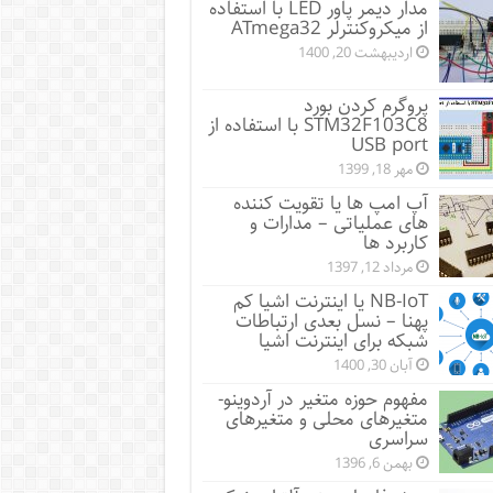
مدار دیمر پاور LED با استفاده
از میکروکنترلر ATmega32
اردیبهشت 20, 1400
پروگرم کردن بورد
STM32F103C8 با استفاده از
USB port
مهر 18, 1399
آپ امپ ها یا تقویت کننده
های عملیاتی – مدارات و
کاربرد ها
مرداد 12, 1397
NB-IoT یا اینترنت اشیا کم
پهنا – نسل بعدی ارتباطات
شبکه برای اینترنت اشیا
آبان 30, 1400
مفهوم حوزه متغیر در آردوینو-
متغیرهای محلی و متغیرهای
سراسری
بهمن 6, 1396