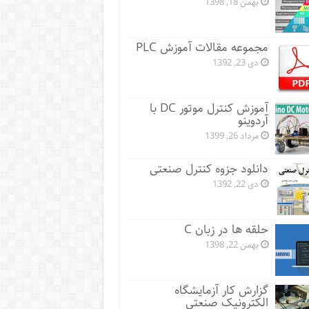
بهمن 18, 1398
مجموعه مقالات آموزش PLC
دی 23, 1392
آموزش کنترل موتور DC با
آردوینو
مرداد 26, 1399
دانلود جزوه کنترل صنعتی
دی 22, 1392
حلقه ها در زبان C
بهمن 22, 1398
گزارش کار آزمایشگاه
الکترونیک صنعتی