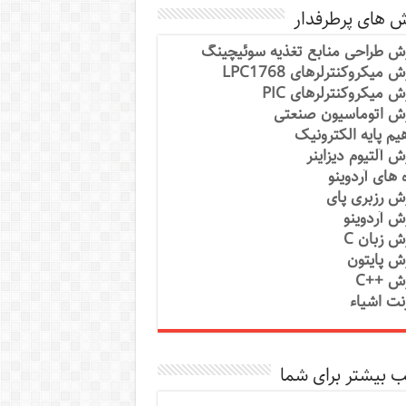
ش های پرطرفدار
ش طراحی منابع تغذیه سوئیچینگ
 میکروکنترلرهای LPC1768
ش میکروکنترلرهای PIC
ش اتوماسیون صنعتی
یم پایه الکترونیک
ش آلتیوم دیزاینر
ه های آردوینو
ش رزبری پای
ش آردوینو
ش زبان C
ش پایتون
ش ++C
رنت اشیاء
 بیشتر برای شما