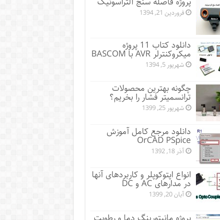
پروژه فاصله سنج آلتراسونیک
فروردین 21, 1394
دانلود کتاب 11 پروژه
میکروکنترلر AVR با BASCOM
شهریور 5, 1394
چگونه بهترین محصولات
ترانسمیتر فشار را بخریم؟
شهریور 25, 1399
دانلود مرجع کامل آموزش
OrCAD PSpice
آذر 18, 1392
انواع اپتوکوپلر و کاربردهای آنها
در مدارهای AC و DC
آبان 20, 1399
پروژه مانيتورينگ دما و رطوبت