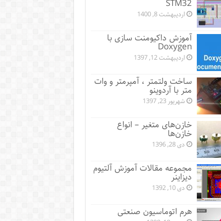
STM32
اردیبهشت 8, 1400
آموزش داکیومنت سازی با
Doxygen
اردیبهشت 12, 1397
ساخت ولتمتر ، آمپرمتر و وات
متر با آردوینو
شهریور 23, 1397
خازن‌های متغیر – انواع
خازن‌ها
دی 28, 1396
مجموعه مقالات آموزش آلتیوم
دیزاینر
دی 10, 1392
هرم اتوماسیون صنعتی