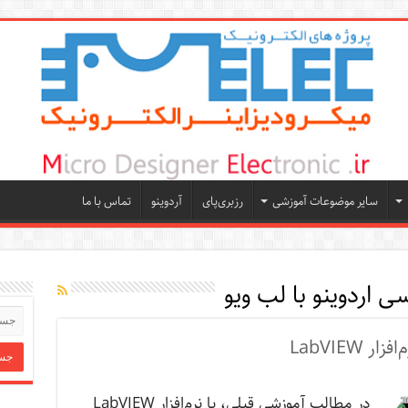
سایر موضوعات آموزشی
رزبری‌پای
آردوینو
تماس با ما
سی اردوینو با لب ویو
 LabVIEW
در مطالب آموزشی قبلی، با نرم‌افزار LabVIEW