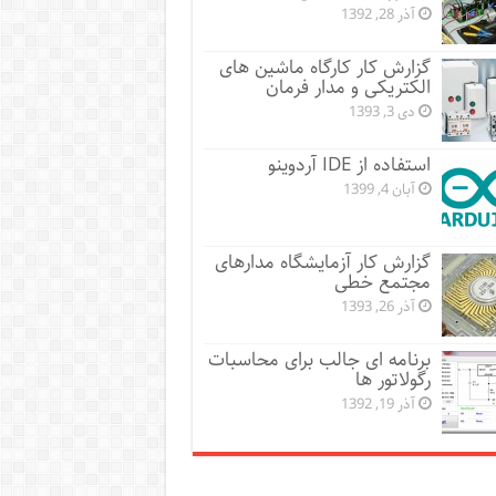
آذر 28, 1392
گزارش کار کارگاه ماشین های
الکتریکی و مدار فرمان
دی 3, 1393
استفاده از IDE آردوینو
آبان 4, 1399
گزارش کار آزمایشگاه مدارهای
مجتمع خطی
آذر 26, 1393
برنامه ای جالب برای محاسبات
رگولاتور ها
آذر 19, 1392