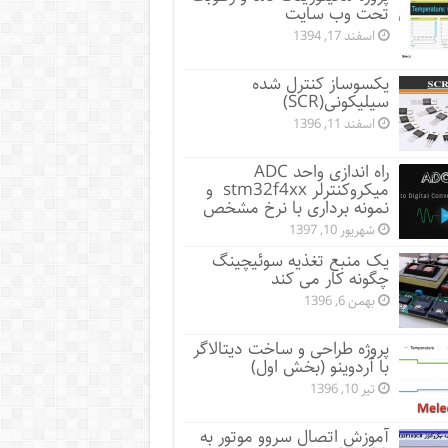
تحت وب سایت
اسفند 17, 1394
یکسوساز کنترل شده
سیلیکونی(SCR)
اسفند 11, 1396
راه اندازی واحد ADC
میکروکنترلر stm32f4xx و
نمونه برداری با نرخ مشخص
شهریور 10, 1397
یک منبع تغذیه سوئیچینگ
چگونه کار می کند
بهمن 6, 1396
پروژه طراحی و ساخت دیتالاگر
با آردوینو (بخش اول)
تیر 10, 1396
آموزش اتصال سروو موتور به