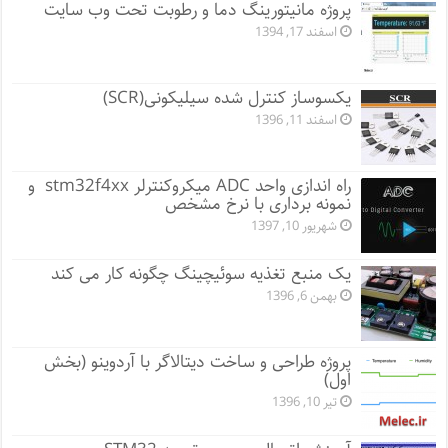
پروژه مانيتورينگ دما و رطوبت تحت وب سایت
اسفند 17, 1394
یکسوساز کنترل شده سیلیکونی(SCR)
اسفند 11, 1396
راه اندازی واحد ADC میکروکنترلر stm32f4xx و
نمونه برداری با نرخ مشخص
شهریور 10, 1397
یک منبع تغذیه سوئیچینگ چگونه کار می کند
بهمن 6, 1396
پروژه طراحی و ساخت دیتالاگر با آردوینو (بخش
اول)
تیر 10, 1396