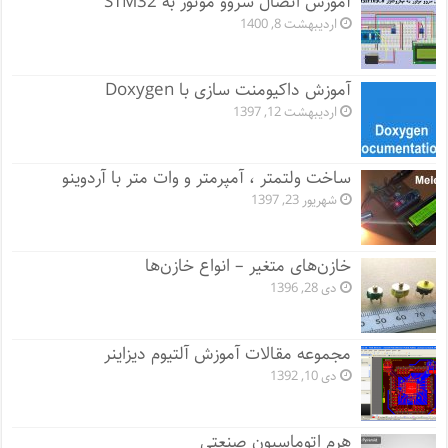
آموزش اتصال سروو موتور به STM32
اردیبهشت 8, 1400
آموزش داکیومنت سازی با Doxygen
اردیبهشت 12, 1397
ساخت ولتمتر ، آمپرمتر و وات متر با آردوینو
شهریور 23, 1397
خازن‌های متغیر – انواع خازن‌ها
دی 28, 1396
مجموعه مقالات آموزش آلتیوم دیزاینر
دی 10, 1392
هرم اتوماسیون صنعتی