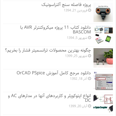
پروژه فاصله سنج آلتراسونیک
فروردین 21, 1394
دانلود کتاب 11 پروژه میکروکنترلر AVR با
BASCOM
شهریور 5, 1394
چگونه بهترین محصولات ترانسمیتر فشار را بخریم؟
شهریور 25, 1399
دانلود مرجع کامل آموزش OrCAD PSpice
آذر 18, 1392
انواع اپتوکوپلر و کاربردهای آنها در مدارهای AC و
DC
آبان 20, 1399