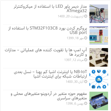
مدار دیمر پاور LED با استفاده از میکروکنترلر
ATmega32
اردیبهشت 20, 1400
پروگرم کردن بورد STM32F103C8 با استفاده از
USB port
مهر 18, 1399
آپ امپ ها یا تقویت کننده های عملیاتی – مدارات
و کاربرد ها
مرداد 12, 1397
NB-IoT یا اینترنت اشیا کم پهنا – نسل بعدی
ارتباطات شبکه برای اینترنت اشیا
آبان 30, 1400
مفهوم حوزه متغیر در آردوینو-متغیرهای محلی و
متغیرهای سراسری
بهمن 6, 1396