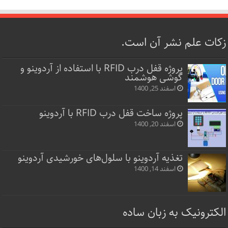
زکات علم نشر آن است.
پروژه قفل‌ درب RFID با استفاده از آردوینو و
گوشی هوشمند
اسفند 25, 1400
پروژه ساخت قفل‌ درب RFID با آردوینو
اسفند 20, 1400
تغذیه آردوینو با سلول‌های خورشیدی آردوینو
اسفند 14, 1400
الکترونیک به زبان ساده