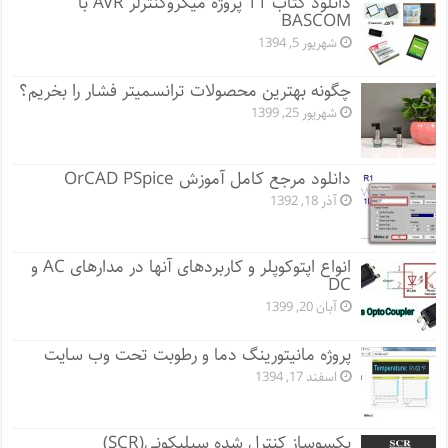
دانلود کتاب 11 پروژه میکروکنترلر AVR با
BASCOM
شهریور 5, 1394
چگونه بهترین محصولات ترانسمیتر فشار را بخریم؟
شهریور 25, 1399
دانلود مرجع کامل آموزش OrCAD PSpice
آذر 18, 1392
انواع اپتوکوپلر و کاربردهای آنها در مدارهای AC و
DC
آبان 20, 1399
پروژه مانيتورينگ دما و رطوبت تحت وب سایت
اسفند 17, 1394
یکسوساز کنترل شده سیلیکونی(SCR)