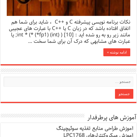
نکات برنامه نویسی پیشرفته C و ++C ، شاید برای شما هم
اتفاق افتاده باشد که در زبان C یا ++C با عبارت های عجیبی
مانند زیر رو به رو شده اید : int * (* (*fp1) (int) ) [10]; یا
عبارت های مشابهی که درک آن برای شما سخت …
ادامه نوشته »
آموزش های پرطرفدار
آموزش طراحی منابع تغذیه سوئیچینگ
آموزش میکروکنترلرهای LPC1768