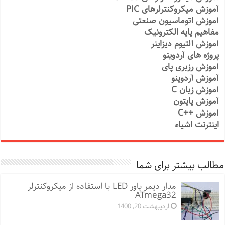
آموزش میکروکنترلرهای PIC
آموزش اتوماسیون صنعتی
مفاهیم پایه الکترونیک
آموزش آلتیوم دیزاینر
پروژه های آردوینو
آموزش رزبری پای
آموزش آردوینو
آموزش زبان C
آموزش پایتون
آموزش ++C
اینترنت اشیاء
مطالب بیشتر برای شما
مدار دیمر پاور LED با استفاده از میکروکنترلر
ATmega32
اردیبهشت 20, 1400