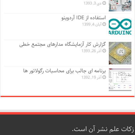
دی 3, 1393
استفاده از IDE آردوینو
آبان 4, 1399
گزارش کار آزمایشگاه مدارهای مجتمع خطی
آذر 26, 1393
برنامه ای جالب برای محاسبات رگولاتور ها
آذر 19, 1392
زکات علم نشر آن است.