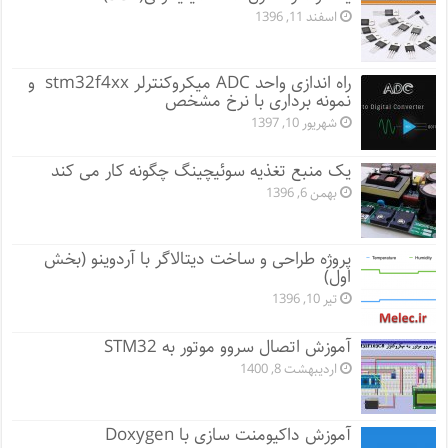
اسفند 11, 1396
راه اندازی واحد ADC میکروکنترلر stm32f4xx و
نمونه برداری با نرخ مشخص
شهریور 10, 1397
یک منبع تغذیه سوئیچینگ چگونه کار می کند
بهمن 6, 1396
پروژه طراحی و ساخت دیتالاگر با آردوینو (بخش
اول)
تیر 10, 1396
آموزش اتصال سروو موتور به STM32
اردیبهشت 8, 1400
آموزش داکیومنت سازی با Doxygen