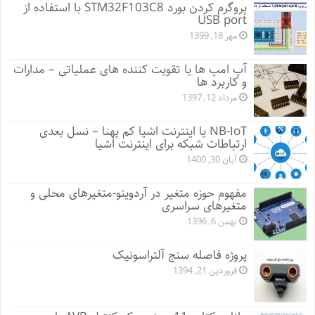
پروگرم کردن بورد STM32F103C8 با استفاده از
USB port
مهر 18, 1399
آپ امپ ها یا تقویت کننده های عملیاتی – مدارات
و کاربرد ها
مرداد 12, 1397
NB-IoT یا اینترنت اشیا کم پهنا – نسل بعدی
ارتباطات شبکه برای اینترنت اشیا
آبان 30, 1400
مفهوم حوزه متغیر در آردوینو-متغیرهای محلی و
متغیرهای سراسری
بهمن 6, 1396
پروژه فاصله سنج آلتراسونیک
فروردین 21, 1394