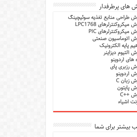
ش های پرطرفدار
ش طراحی منابع تغذیه سوئیچینگ
 میکروکنترلرهای LPC1768
ش میکروکنترلرهای PIC
ش اتوماسیون صنعتی
یم پایه الکترونیک
ش آلتیوم دیزاینر
ه های آردوینو
ش رزبری پای
ش آردوینو
ش زبان C
ش پایتون
ش ++C
رنت اشیاء
 بیشتر برای شما