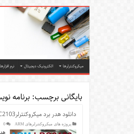
میکروکنترلرها
الکترونیک دیجیتال
نرم افزارها
بایگانی برچسب:
برنامه نویسی arm با 
دانلود هدر برد میکروکنترلرARM LPC2103 [موجود در بازار ]
پروژه های میکروکنترلرهای ARM
0
هدر