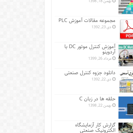
بهمن 18, 1398
مجموعه مقالات آموزش PLC
دی 23, 1392
آموزش کنترل موتور DC با
آردوینو
مرداد 26, 1399
دانلود جزوه کنترل صنعتی
دی 22, 1392
حلقه ها در زبان C
بهمن 22, 1398
گزارش کار آزمایشگاه
الکترونیک صنعتی