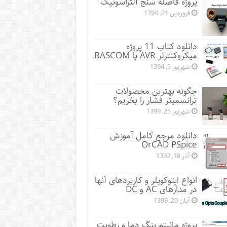
پروژه فاصله سنج آلتراسونیک
فروردین 21, 1394
دانلود کتاب 11 پروژه
میکروکنترلر AVR با BASCOM
شهریور 5, 1394
چگونه بهترین محصولات
ترانسمیتر فشار را بخریم؟
شهریور 25, 1399
دانلود مرجع کامل آموزش
OrCAD PSpice
آذر 18, 1392
انواع اپتوکوپلر و کاربردهای آنها
در مدارهای AC و DC
آبان 20, 1399
پروژه مانيتورينگ دما و رطوبت