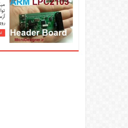
میک
توا
آزم
روی
اد