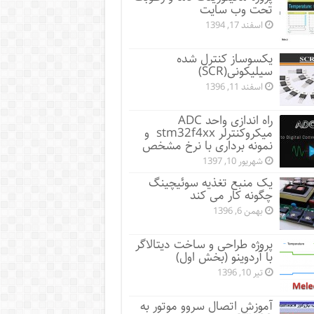
تحت وب سایت
اسفند 17, 1394
یکسوساز کنترل شده
سیلیکونی(SCR)
اسفند 11, 1396
راه اندازی واحد ADC
میکروکنترلر stm32f4xx و
نمونه برداری با نرخ مشخص
شهریور 10, 1397
یک منبع تغذیه سوئیچینگ
چگونه کار می کند
بهمن 6, 1396
پروژه طراحی و ساخت دیتالاگر
با آردوینو (بخش اول)
تیر 10, 1396
آموزش اتصال سروو موتور به