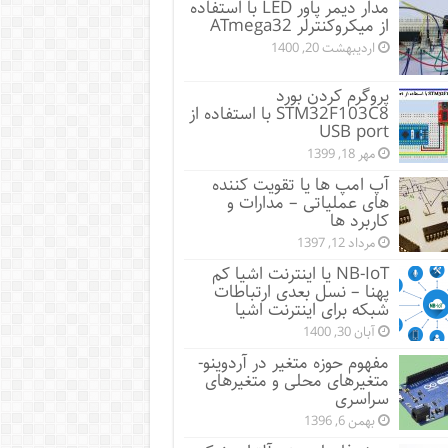
مدار دیمر پاور LED با استفاده
از میکروکنترلر ATmega32
اردیبهشت 20, 1400
پروگرم کردن بورد
STM32F103C8 با استفاده از
USB port
مهر 18, 1399
آپ امپ ها یا تقویت کننده
های عملیاتی – مدارات و
کاربرد ها
مرداد 12, 1397
NB-IoT یا اینترنت اشیا کم
پهنا – نسل بعدی ارتباطات
شبکه برای اینترنت اشیا
آبان 30, 1400
مفهوم حوزه متغیر در آردوینو-
متغیرهای محلی و متغیرهای
سراسری
بهمن 6, 1396