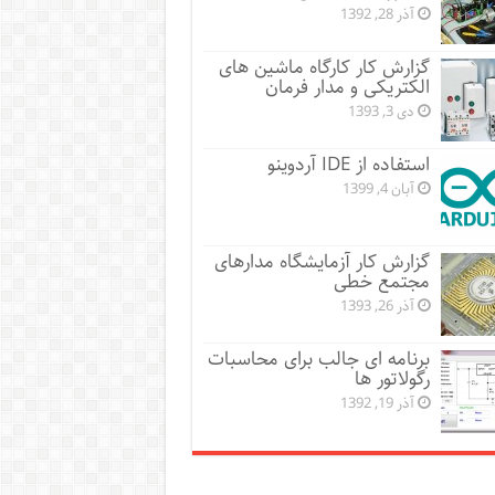
آذر 28, 1392
گزارش کار کارگاه ماشین های
الکتریکی و مدار فرمان
دی 3, 1393
استفاده از IDE آردوینو
آبان 4, 1399
گزارش کار آزمایشگاه مدارهای
مجتمع خطی
آذر 26, 1393
برنامه ای جالب برای محاسبات
رگولاتور ها
آذر 19, 1392