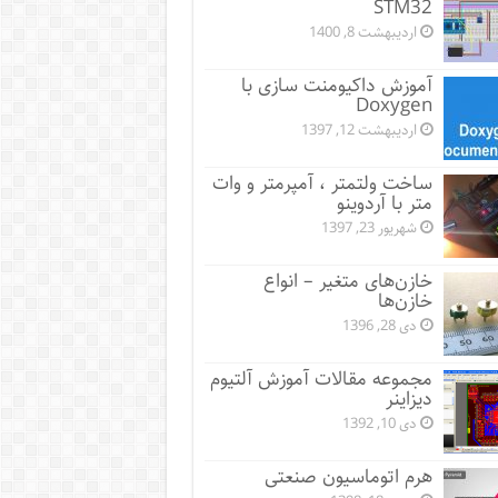
STM32
اردیبهشت 8, 1400
آموزش داکیومنت سازی با
Doxygen
اردیبهشت 12, 1397
ساخت ولتمتر ، آمپرمتر و وات
متر با آردوینو
شهریور 23, 1397
خازن‌های متغیر – انواع
خازن‌ها
دی 28, 1396
مجموعه مقالات آموزش آلتیوم
دیزاینر
دی 10, 1392
هرم اتوماسیون صنعتی