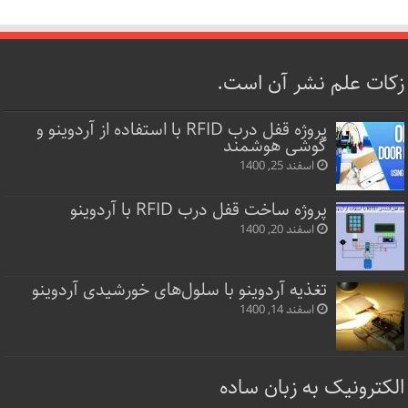
زکات علم نشر آن است.
پروژه قفل‌ درب RFID با استفاده از آردوینو و
گوشی هوشمند
اسفند 25, 1400
پروژه ساخت قفل‌ درب RFID با آردوینو
اسفند 20, 1400
تغذیه آردوینو با سلول‌های خورشیدی آردوینو
اسفند 14, 1400
الکترونیک به زبان ساده