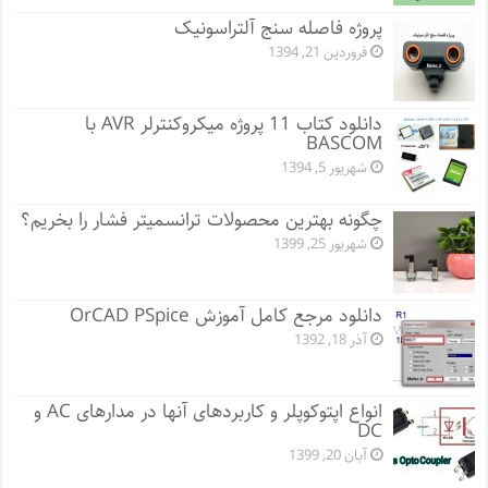
پروژه فاصله سنج آلتراسونیک
فروردین 21, 1394
دانلود کتاب 11 پروژه میکروکنترلر AVR با
BASCOM
شهریور 5, 1394
چگونه بهترین محصولات ترانسمیتر فشار را بخریم؟
شهریور 25, 1399
دانلود مرجع کامل آموزش OrCAD PSpice
آذر 18, 1392
انواع اپتوکوپلر و کاربردهای آنها در مدارهای AC و
DC
آبان 20, 1399