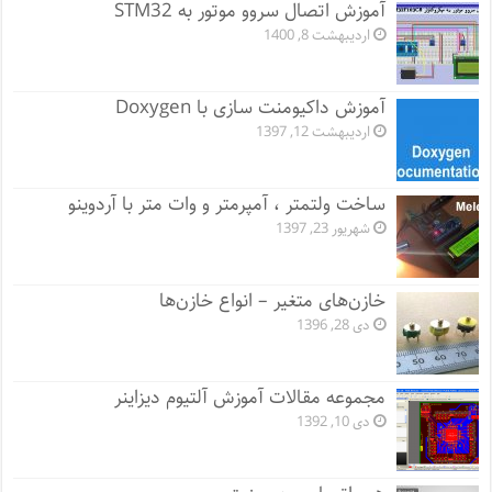
آموزش اتصال سروو موتور به STM32
اردیبهشت 8, 1400
آموزش داکیومنت سازی با Doxygen
اردیبهشت 12, 1397
ساخت ولتمتر ، آمپرمتر و وات متر با آردوینو
شهریور 23, 1397
خازن‌های متغیر – انواع خازن‌ها
دی 28, 1396
مجموعه مقالات آموزش آلتیوم دیزاینر
دی 10, 1392