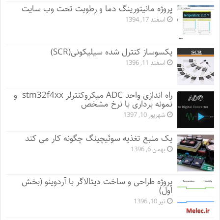
پروژه مانيتورينگ دما و رطوبت تحت وب سایت
اسفند 17, 1394
یکسوساز کنترل شده سیلیکونی(SCR)
اسفند 11, 1396
راه اندازی واحد ADC میکروکنترلر stm32f4xx و
نمونه برداری با نرخ مشخص
شهریور 10, 1397
یک منبع تغذیه سوئیچینگ چگونه کار می کند
بهمن 6, 1396
پروژه طراحی و ساخت دیتالاگر با آردوینو (بخش
اول)
تیر 10, 1396