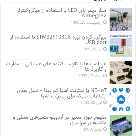
مدار دیمر پاور LED با استفاده از میکروکنترلر
ATmega32
اردیبهشت 20, 1400
پروگرم کردن بورد STM32F103C8 با استفاده از
USB port
مهر 18, 1399
آپ امپ ها یا تقویت کننده های عملیاتی – مدارات
و کاربرد ها
مرداد 12, 1397
NB-IoT یا اینترنت اشیا کم پهنا – نسل بعدی
ارتباطات شبکه برای اینترنت اشیا
آبان 30, 1400
مفهوم حوزه متغیر در آردوینو-متغیرهای محلی و
متغیرهای سراسری
بهمن 6, 1396