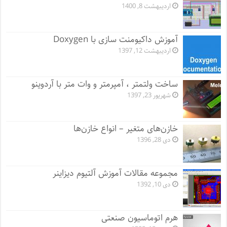
اردیبهشت 8, 1400
آموزش داکیومنت سازی با Doxygen
اردیبهشت 12, 1397
ساخت ولتمتر ، آمپرمتر و وات متر با آردوینو
شهریور 23, 1397
خازن‌های متغیر – انواع خازن‌ها
دی 28, 1396
مجموعه مقالات آموزش آلتیوم دیزاینر
دی 10, 1392
هرم اتوماسیون صنعتی