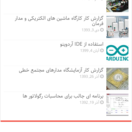
گزارش کار کارگاه ماشین های الکتریکی و مدار
فرمان
دی 3, 1393
استفاده از IDE آردوینو
آبان 4, 1399
گزارش کار آزمایشگاه مدارهای مجتمع خطی
آذر 26, 1393
برنامه ای جالب برای محاسبات رگولاتور ها
آذر 19, 1392