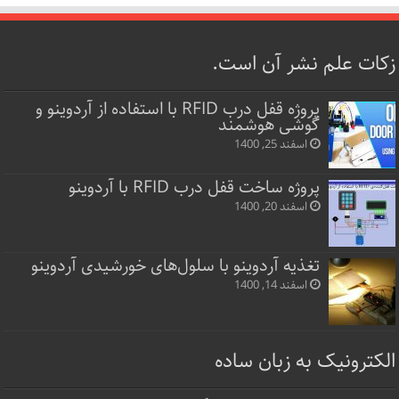
زکات علم نشر آن است.
پروژه قفل‌ درب RFID با استفاده از آردوینو و
گوشی هوشمند
اسفند 25, 1400
پروژه ساخت قفل‌ درب RFID با آردوینو
اسفند 20, 1400
تغذیه آردوینو با سلول‌های خورشیدی آردوینو
اسفند 14, 1400
الکترونیک به زبان ساده