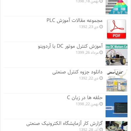
بهمن 18, 1398
مجموعه مقالات آموزش PLC
دی 23, 1392
آموزش کنترل موتور DC با آردوینو
مرداد 26, 1399
دانلود جزوه کنترل صنعتی
دی 22, 1392
حلقه ها در زبان C
بهمن 22, 1398
گزارش کار آزمایشگاه الکترونیک صنعتی
آذر 28, 1392