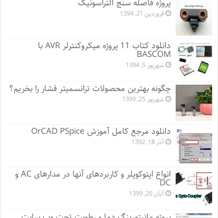
پروژه فاصله سنج آلتراسونیک
فروردین 21, 1394
دانلود کتاب 11 پروژه میکروکنترلر AVR با
BASCOM
شهریور 5, 1394
چگونه بهترین محصولات ترانسمیتر فشار را بخریم؟
شهریور 25, 1399
دانلود مرجع کامل آموزش OrCAD PSpice
آذر 18, 1392
انواع اپتوکوپلر و کاربردهای آنها در مدارهای AC و
DC
آبان 20, 1399
پروژه مانيتورينگ دما و رطوبت تحت وب سایت