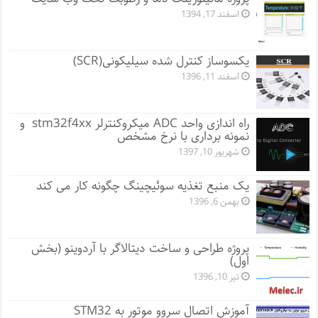
اسفند 17, 1394
یکسوساز کنترل شده سیلیکونی(SCR)
اسفند 11, 1396
راه اندازی واحد ADC میکروکنترلر stm32f4xx و
نمونه برداری با نرخ مشخص
شهریور 10, 1397
یک منبع تغذیه سوئیچینگ چگونه کار می کند
بهمن 6, 1396
پروژه طراحی و ساخت دیتالاگر با آردوینو (بخش
اول)
تیر 10, 1396
آموزش اتصال سروو موتور به STM32