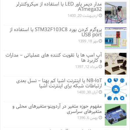
مدار دیمر پاور LED با استفاده از میکروکنترلر
ATmega32
اردیبهشت 20, 1400
پروگرم کردن بورد STM32F103C8 با استفاده از
USB port
مهر 18, 1399
آپ امپ ها یا تقویت کننده های عملیاتی – مدارات
و کاربرد ها
مرداد 12, 1397
NB-IoT یا اینترنت اشیا کم پهنا – نسل بعدی
ارتباطات شبکه برای اینترنت اشیا
آبان 30, 1400
مفهوم حوزه متغیر در آردوینو-متغیرهای محلی و
متغیرهای سراسری
بهمن 6, 1396