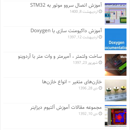
آموزش اتصال سروو موتور به STM32
اردیبهشت 8, 1400
آموزش داکیومنت سازی با Doxygen
اردیبهشت 12, 1397
ساخت ولتمتر ، آمپرمتر و وات متر با آردوینو
شهریور 23, 1397
خازن‌های متغیر – انواع خازن‌ها
دی 28, 1396
مجموعه مقالات آموزش آلتیوم دیزاینر
دی 10, 1392