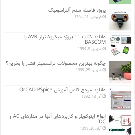
پروژه فاصله سنج آلتراسونیک
فروردین 21, 1394
دانلود کتاب 11 پروژه میکروکنترلر AVR با
BASCOM
شهریور 5, 1394
چگونه بهترین محصولات ترانسمیتر فشار را بخریم؟
شهریور 25, 1399
دانلود مرجع کامل آموزش OrCAD PSpice
آذر 18, 1392
انواع اپتوکوپلر و کاربردهای آنها در مدارهای AC و
DC
آبان 20, 1399