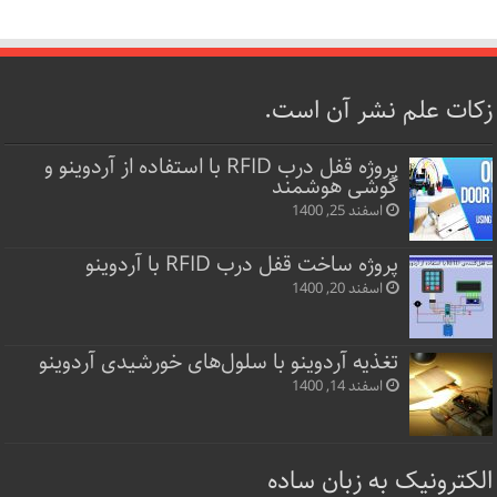
زکات علم نشر آن است.
پروژه قفل‌ درب RFID با استفاده از آردوینو و
گوشی هوشمند
اسفند 25, 1400
پروژه ساخت قفل‌ درب RFID با آردوینو
اسفند 20, 1400
تغذیه آردوینو با سلول‌های خورشیدی آردوینو
اسفند 14, 1400
الکترونیک به زبان ساده