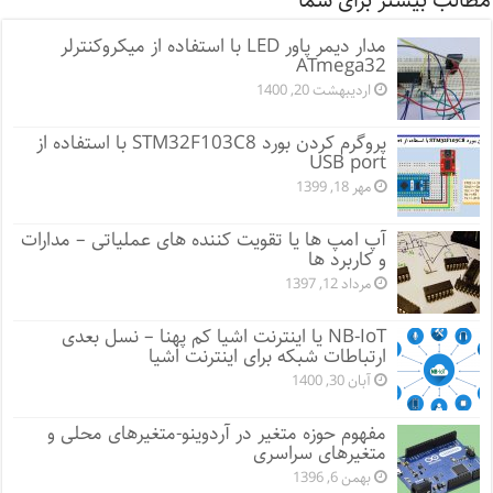
مطالب بیشتر برای شما
مدار دیمر پاور LED با استفاده از میکروکنترلر
ATmega32
اردیبهشت 20, 1400
پروگرم کردن بورد STM32F103C8 با استفاده از
USB port
مهر 18, 1399
آپ امپ ها یا تقویت کننده های عملیاتی – مدارات
و کاربرد ها
مرداد 12, 1397
NB-IoT یا اینترنت اشیا کم پهنا – نسل بعدی
ارتباطات شبکه برای اینترنت اشیا
آبان 30, 1400
مفهوم حوزه متغیر در آردوینو-متغیرهای محلی و
متغیرهای سراسری
بهمن 6, 1396