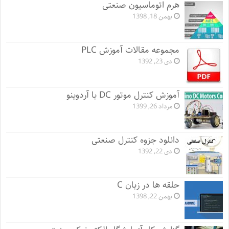
هرم اتوماسیون صنعتی
بهمن 18, 1398
مجموعه مقالات آموزش PLC
دی 23, 1392
آموزش کنترل موتور DC با آردوینو
مرداد 26, 1399
دانلود جزوه کنترل صنعتی
دی 22, 1392
حلقه ها در زبان C
بهمن 22, 1398