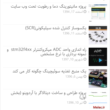
پروژه مانيتورينگ دما و رطوبت تحت وب سایت
اسفند 17, 1394
یکسوساز کنترل شده سیلیکونی(SCR)
اسفند 11, 1396
راه اندازی واحد ADC میکروکنترلر stm32f4xx و
نمونه برداری با نرخ مشخص
شهریور 10, 1397
یک منبع تغذیه سوئیچینگ چگونه کار می کند
بهمن 6, 1396
پروژه طراحی و ساخت دیتالاگر با آردوینو (بخش
اول)
تیر 10, 1396