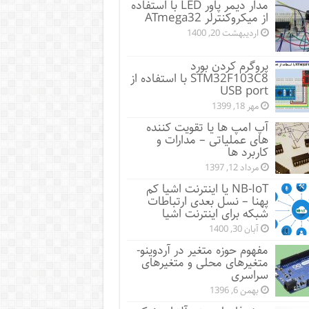
مدار دیمر پاور LED با استفاده
از میکروکنترلر ATmega32
اردیبهشت 20, 1400
پروگرم کردن بورد
STM32F103C8 با استفاده از
USB port
مهر 18, 1399
آپ امپ ها یا تقویت کننده
های عملیاتی – مدارات و
کاربرد ها
مرداد 12, 1397
NB-IoT یا اینترنت اشیا کم
پهنا – نسل بعدی ارتباطات
شبکه برای اینترنت اشیا
آبان 30, 1400
مفهوم حوزه متغیر در آردوینو-
متغیرهای محلی و متغیرهای
سراسری
بهمن 6, 1396