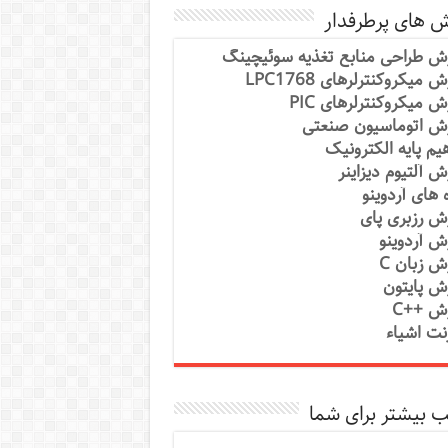
ش های پرطرفدار
ش طراحی منابع تغذیه سوئیچینگ
 میکروکنترلرهای LPC1768
ش میکروکنترلرهای PIC
ش اتوماسیون صنعتی
یم پایه الکترونیک
ش آلتیوم دیزاینر
ه های آردوینو
ش رزبری پای
ش آردوینو
ش زبان C
ش پایتون
ش ++C
رنت اشیاء
 بیشتر برای شما