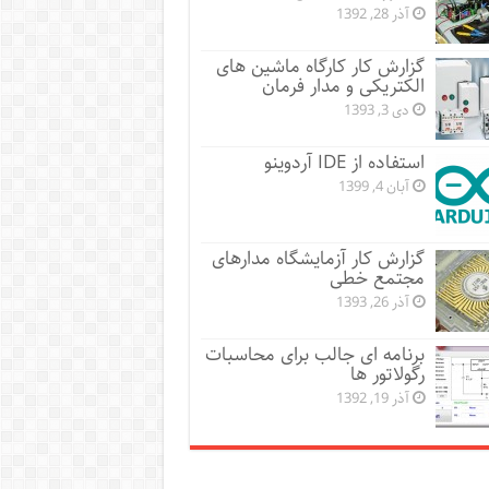
آذر 28, 1392
گزارش کار کارگاه ماشین های
الکتریکی و مدار فرمان
دی 3, 1393
استفاده از IDE آردوینو
آبان 4, 1399
گزارش کار آزمایشگاه مدارهای
مجتمع خطی
آذر 26, 1393
برنامه ای جالب برای محاسبات
رگولاتور ها
آذر 19, 1392