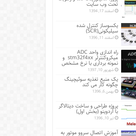
تحت وب سایت
اسفند 17, 1394
یکسوساز کنترل شده
سیلیکونی(SCR)
اسفند 11, 1396
راه اندازی واحد ADC
میکروکنترلر stm32f4xx و
نمونه برداری با نرخ مشخص
شهریور 10, 1397
یک منبع تغذیه سوئیچینگ
چگونه کار می کند
بهمن 6, 1396
پروژه طراحی و ساخت دیتالاگر
با آردوینو (بخش اول)
تیر 10, 1396
آموزش اتصال سروو موتور به