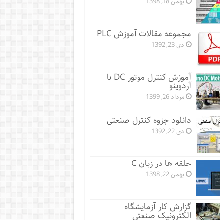
بهمن 18, 1398
مجموعه مقالات آموزش PLC
دی 23, 1392
آموزش کنترل موتور DC با
آردوینو
مرداد 26, 1399
دانلود جزوه کنترل صنعتی
دی 22, 1392
حلقه ها در زبان C
بهمن 22, 1398
گزارش کار آزمایشگاه
الکترونیک صنعتی