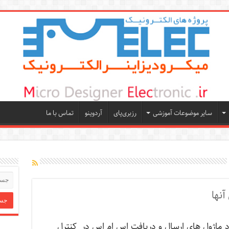
سایر موضوعات آموزشی
رزبری‌پای
آردوینو
تماس با ما
رد ماژول های ارسال و دریافت اس ام اس در کنترل