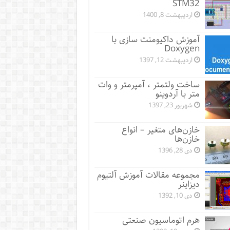
STM32
اردیبهشت 8, 1400
آموزش داکیومنت سازی با
Doxygen
اردیبهشت 12, 1397
ساخت ولتمتر ، آمپرمتر و وات
متر با آردوینو
شهریور 23, 1397
خازن‌های متغیر – انواع
خازن‌ها
دی 28, 1396
مجموعه مقالات آموزش آلتیوم
دیزاینر
دی 10, 1392
هرم اتوماسیون صنعتی