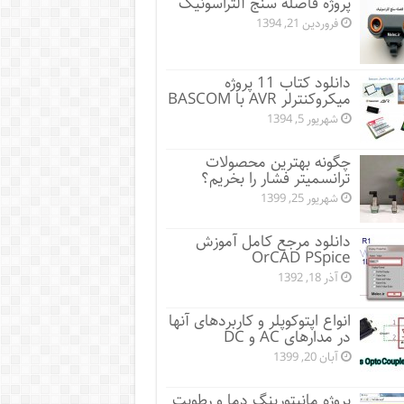
پروژه فاصله سنج آلتراسونیک
فروردین 21, 1394
دانلود کتاب 11 پروژه
میکروکنترلر AVR با BASCOM
شهریور 5, 1394
چگونه بهترین محصولات
ترانسمیتر فشار را بخریم؟
شهریور 25, 1399
دانلود مرجع کامل آموزش
OrCAD PSpice
آذر 18, 1392
انواع اپتوکوپلر و کاربردهای آنها
در مدارهای AC و DC
آبان 20, 1399
پروژه مانيتورينگ دما و رطوبت