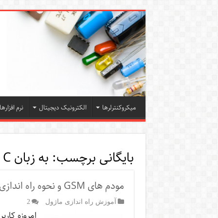
میکروکنترلرها
الکترونیک دیجیتال
نرم افزارها
بایگانی برچسب:
به زبان C
مودم های GSM و نحوه راه اندازی آنها
آموزش راه اندازی ماژول
2
امروزه کارب