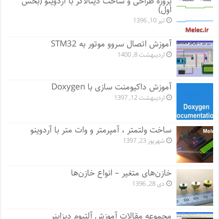
پروژه طراحی و ساخت دیتالاگر با آردوینو (بخش
اول)
تیر 10, 1396
آموزش اتصال سروو موتور به STM32
اردیبهشت 8, 1400
آموزش داکیومنت سازی با Doxygen
اردیبهشت 12, 1397
ساخت ولتمتر ، آمپرمتر و وات متر با آردوینو
شهریور 23, 1397
خازن‌های متغیر – انواع خازن‌ها
دی 28, 1396
مجموعه مقالات آموزش آلتیوم دیزاینر