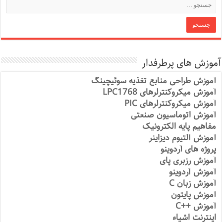
آموزش های پرطرفدار
آموزش طراحی منابع تغذیه سوئیچینگ
آموزش میکروکنترلرهای LPC1768
آموزش میکروکنترلرهای PIC
آموزش اتوماسیون صنعتی
مفاهیم پایه الکترونیک
آموزش آلتیوم دیزاینر
پروژه های آردوینو
آموزش رزبری پای
آموزش آردوینو
آموزش زبان C
آموزش پایتون
آموزش ++C
اینترنت اشیاء