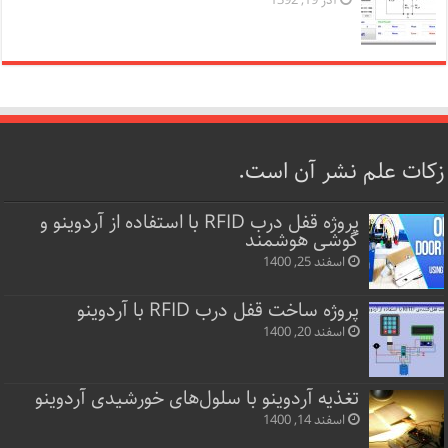
آذر 19, 1392
زکات علم نشر آن است.
پروژه قفل‌ درب RFID با استفاده از آردوینو و
گوشی هوشمند
اسفند 25, 1400
پروژه ساخت قفل‌ درب RFID با آردوینو
اسفند 20, 1400
تغذیه آردوینو با سلول‌های خورشیدی آردوینو
اسفند 14, 1400