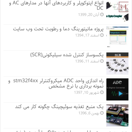
انواع اپتوکوپلر و کاربردهای آنها در مدارهای AC و
DC
آبان 20, 1399
پروژه مانيتورينگ دما و رطوبت تحت وب سایت
اسفند 17, 1394
یکسوساز کنترل شده سیلیکونی(SCR)
اسفند 11, 1396
راه اندازی واحد ADC میکروکنترلر stm32f4xx و
نمونه برداری با نرخ مشخص
شهریور 10, 1397
یک منبع تغذیه سوئیچینگ چگونه کار می کند
بهمن 6, 1396