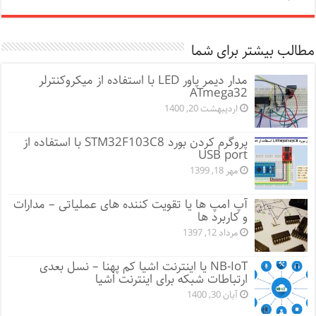
مطالب بیشتر برای شما
مدار دیمر پاور LED با استفاده از میکروکنترلر
ATmega32
اردیبهشت 20, 1400
پروگرم کردن بورد STM32F103C8 با استفاده از
USB port
مهر 18, 1399
آپ امپ ها یا تقویت کننده های عملیاتی – مدارات
و کاربرد ها
مرداد 12, 1397
NB-IoT یا اینترنت اشیا کم پهنا – نسل بعدی
ارتباطات شبکه برای اینترنت اشیا
آبان 30, 1400