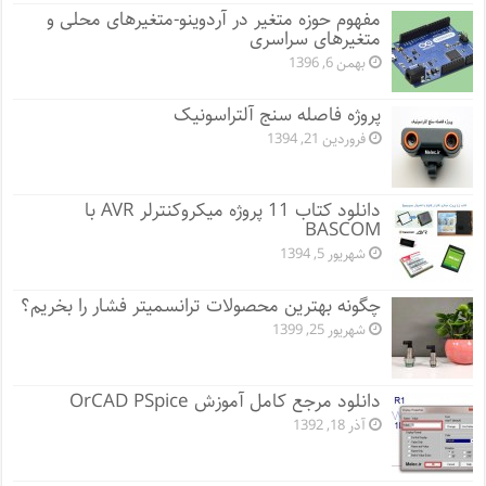
مفهوم حوزه متغیر در آردوینو-متغیرهای محلی و
متغیرهای سراسری
بهمن 6, 1396
پروژه فاصله سنج آلتراسونیک
فروردین 21, 1394
دانلود کتاب 11 پروژه میکروکنترلر AVR با
BASCOM
شهریور 5, 1394
چگونه بهترین محصولات ترانسمیتر فشار را بخریم؟
شهریور 25, 1399
دانلود مرجع کامل آموزش OrCAD PSpice
آذر 18, 1392