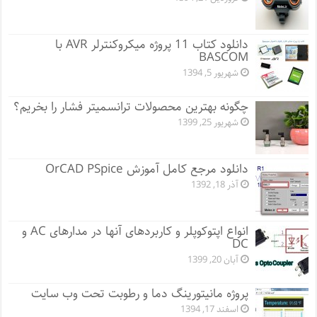
دانلود کتاب 11 پروژه میکروکنترلر AVR با
BASCOM
شهریور 5, 1394
چگونه بهترین محصولات ترانسمیتر فشار را بخریم؟
شهریور 25, 1399
دانلود مرجع کامل آموزش OrCAD PSpice
آذر 18, 1392
انواع اپتوکوپلر و کاربردهای آنها در مدارهای AC و
DC
آبان 20, 1399
پروژه مانيتورينگ دما و رطوبت تحت وب سایت
اسفند 17, 1394