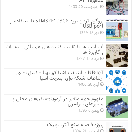
ATmega32
اردیبهشت 20, 1400
پروگرم کردن بورد STM32F103C8 با استفاده از
USB port
مهر 18, 1399
آپ امپ ها یا تقویت کننده های عملیاتی – مدارات
و کاربرد ها
مرداد 12, 1397
NB-IoT یا اینترنت اشیا کم پهنا – نسل بعدی
ارتباطات شبکه برای اینترنت اشیا
آبان 30, 1400
مفهوم حوزه متغیر در آردوینو-متغیرهای محلی و
متغیرهای سراسری
بهمن 6, 1396
پروژه فاصله سنج آلتراسونیک
فروردین 21, 1394