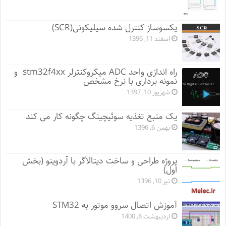
یکسوساز کنترل شده سیلیکونی(SCR)
اسفند 11, 1396
راه اندازی واحد ADC میکروکنترلر stm32f4xx و
نمونه برداری با نرخ مشخص
شهریور 10, 1397
یک منبع تغذیه سوئیچینگ چگونه کار می کند
بهمن 6, 1396
پروژه طراحی و ساخت دیتالاگر با آردوینو (بخش
اول)
تیر 10, 1396
آموزش اتصال سروو موتور به STM32
اردیبهشت 8, 1400