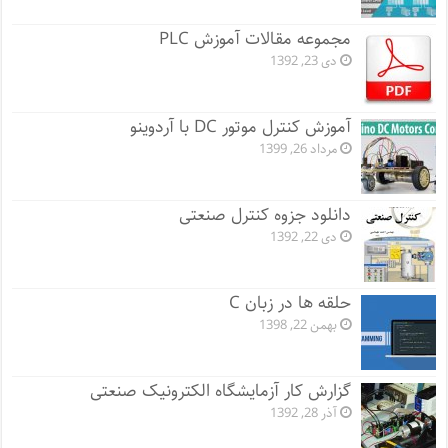
مجموعه مقالات آموزش PLC
دی 23, 1392
آموزش کنترل موتور DC با آردوینو
مرداد 26, 1399
دانلود جزوه کنترل صنعتی
دی 22, 1392
حلقه ها در زبان C
بهمن 22, 1398
گزارش کار آزمایشگاه الکترونیک صنعتی
آذر 28, 1392