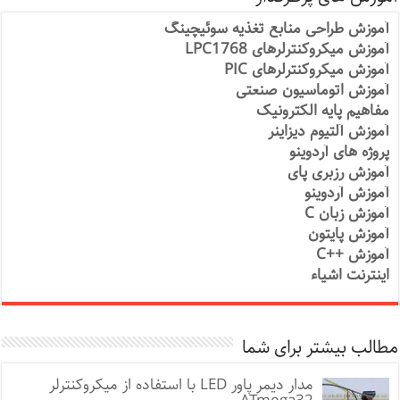
آموزش طراحی منابع تغذیه سوئیچینگ
آموزش میکروکنترلرهای LPC1768
آموزش میکروکنترلرهای PIC
آموزش اتوماسیون صنعتی
مفاهیم پایه الکترونیک
آموزش آلتیوم دیزاینر
پروژه های آردوینو
آموزش رزبری پای
آموزش آردوینو
آموزش زبان C
آموزش پایتون
آموزش ++C
اینترنت اشیاء
مطالب بیشتر برای شما
مدار دیمر پاور LED با استفاده از میکروکنترلر