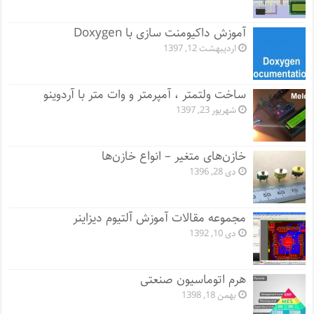
آموزش داکیومنت سازی با Doxygen
اردیبهشت 12, 1397
ساخت ولتمتر ، آمپرمتر و وات متر با آردوینو
شهریور 23, 1397
خازن‌های متغیر – انواع خازن‌ها
دی 28, 1396
مجموعه مقالات آموزش آلتیوم دیزاینر
دی 10, 1392
هرم اتوماسیون صنعتی
بهمن 18, 1398