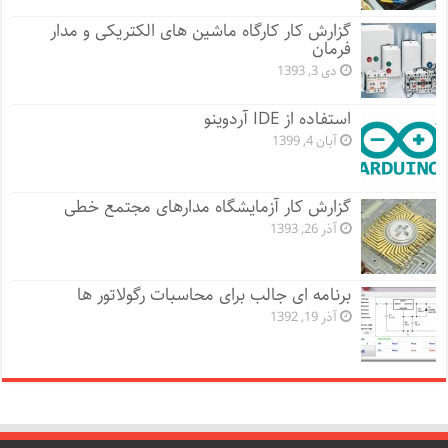
گزارش کار کارگاه ماشین های الکتریکی و مدار
فرمان
دی 3, 1393
استفاده از IDE آردوینو
آبان 4, 1399
گزارش کار آزمایشگاه مدارهای مجتمع خطی
آذر 26, 1393
برنامه ای جالب برای محاسبات رگولاتور ها
آذر 19, 1392