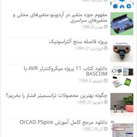
آبان 30, 1400
مفهوم حوزه متغیر در آردوینو-متغیرهای محلی و
متغیرهای سراسری
بهمن 6, 1396
پروژه فاصله سنج آلتراسونیک
فروردین 21, 1394
دانلود کتاب 11 پروژه میکروکنترلر AVR با
BASCOM
شهریور 5, 1394
چگونه بهترین محصولات ترانسمیتر فشار را بخریم؟
شهریور 25, 1399
دانلود مرجع کامل آموزش OrCAD PSpice
آذر 18, 1392