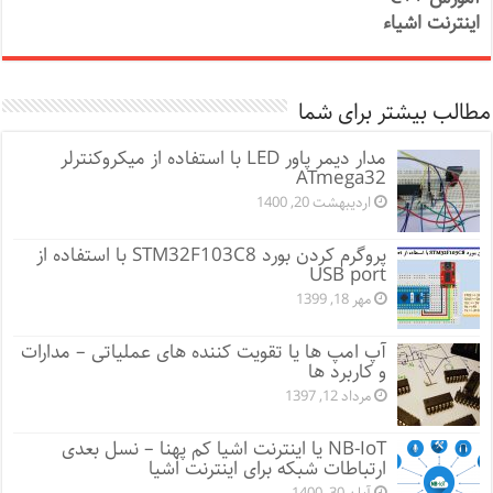
اینترنت اشیاء
مطالب بیشتر برای شما
مدار دیمر پاور LED با استفاده از میکروکنترلر
ATmega32
اردیبهشت 20, 1400
پروگرم کردن بورد STM32F103C8 با استفاده از
USB port
مهر 18, 1399
آپ امپ ها یا تقویت کننده های عملیاتی – مدارات
و کاربرد ها
مرداد 12, 1397
NB-IoT یا اینترنت اشیا کم پهنا – نسل بعدی
ارتباطات شبکه برای اینترنت اشیا