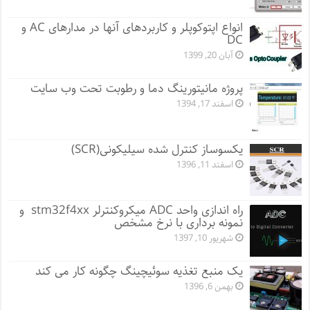
انواع اپتوکوپلر و کاربردهای آنها در مدارهای AC و
DC
آبان 20, 1399
پروژه مانيتورينگ دما و رطوبت تحت وب سایت
اسفند 17, 1394
یکسوساز کنترل شده سیلیکونی(SCR)
اسفند 11, 1396
راه اندازی واحد ADC میکروکنترلر stm32f4xx و
نمونه برداری با نرخ مشخص
شهریور 10, 1397
یک منبع تغذیه سوئیچینگ چگونه کار می کند
بهمن 6, 1396