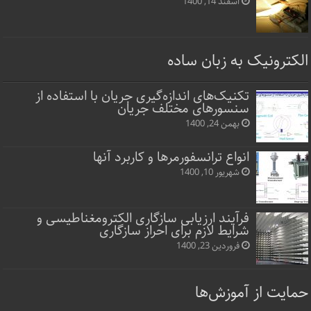
اسفند 14, 1400
الکترونیک به زبان ساده
تکنیک‌های اندازه‌گیری جریان با استفاده از
سنسورهای مختلف جریان
بهمن 24, 1400
انواع ترانسفورمرها و کاربرد آنها
شهریور 10, 1400
فرآیند ارزیابی سازگاری الکترومغناطیسی و
شرایط لازم برای احراز سازگاری
فروردین 23, 1400
حمایت از آموزش‌ها