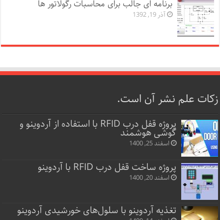
برنامه ای جالب برای محاسبات رگولاتور ها
آذر 19, 1392
زکات علم نشر آن است.
پروژه قفل‌ درب RFID با استفاده از آردوینو و
گوشی هوشمند
اسفند 25, 1400
پروژه ساخت قفل‌ درب RFID با آردوینو
اسفند 20, 1400
تغذیه آردوینو با سلول‌های خورشیدی آردوینو