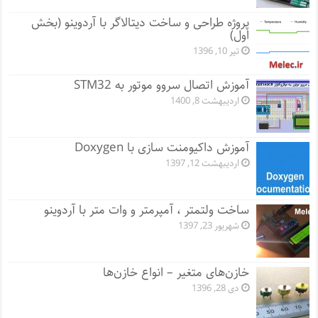
پروژه طراحی و ساخت دیتالاگر با آردوینو (بخش
اول)
تیر 10, 1396
آموزش اتصال سروو موتور به STM32
اردیبهشت 8, 1400
آموزش داکیومنت سازی با Doxygen
اردیبهشت 12, 1397
ساخت ولتمتر ، آمپرمتر و وات متر با آردوینو
شهریور 23, 1397
خازن‌های متغیر – انواع خازن‌ها
دی 28, 1396