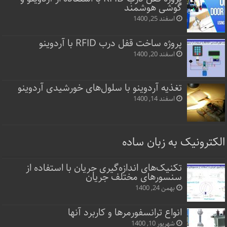
گوشی هوشمند
اسفند 25, 1400
پروژه ساخت قفل‌ درب RFID با آردوینو
اسفند 20, 1400
تغذیه آردوینو با سلول‌های خورشیدی آردوینو
اسفند 14, 1400
الکترونیک به زبان ساده
تکنیک‌های اندازه‌گیری جریان با استفاده از
سنسورهای مختلف جریان
بهمن 24, 1400
انواع ترانسفورمرها و کاربرد آنها
شهریور 10, 1400