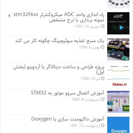
راه اندازی واحد ADC میکروکنترلر stm32f4xx و
نمونه برداری با نرخ مشخص
شهریور 10, 1397
یک منبع تغذیه سوئیچینگ چگونه کار می کند
بهمن 6, 1396
پروژه طراحی و ساخت دیتالاگر با آردوینو (بخش
اول)
تیر 10, 1396
آموزش اتصال سروو موتور به STM32
اردیبهشت 8, 1400
آموزش داکیومنت سازی با Doxygen
اردیبهشت 12, 1397