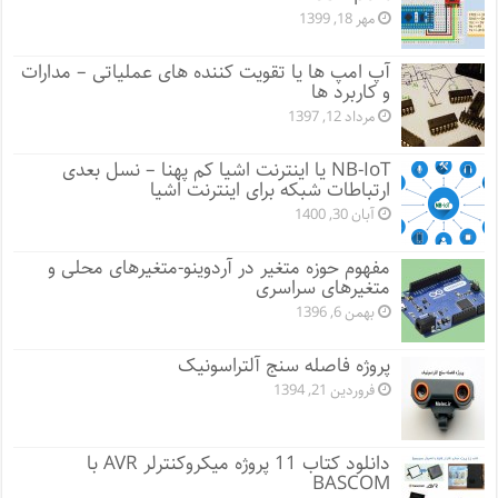
مهر 18, 1399
آپ امپ ها یا تقویت کننده های عملیاتی – مدارات
و کاربرد ها
مرداد 12, 1397
NB-IoT یا اینترنت اشیا کم پهنا – نسل بعدی
ارتباطات شبکه برای اینترنت اشیا
آبان 30, 1400
مفهوم حوزه متغیر در آردوینو-متغیرهای محلی و
متغیرهای سراسری
بهمن 6, 1396
پروژه فاصله سنج آلتراسونیک
فروردین 21, 1394
دانلود کتاب 11 پروژه میکروکنترلر AVR با
BASCOM