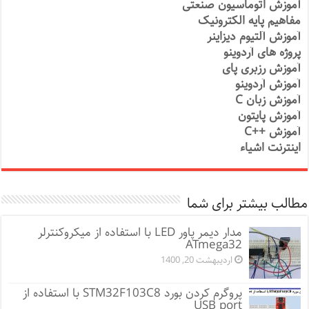
آموزش اتوماسیون صنعتی
مفاهیم پایه الکترونیک
آموزش آلتیوم دیزاینر
پروژه های آردوینو
آموزش رزبری پای
آموزش آردوینو
آموزش زبان C
آموزش پایتون
آموزش ++C
اینترنت اشیاء
مطالب بیشتر برای شما
مدار دیمر پاور LED با استفاده از میکروکنترلر
ATmega32
اردیبهشت 20, 1400
پروگرم کردن بورد STM32F103C8 با استفاده از
USB port