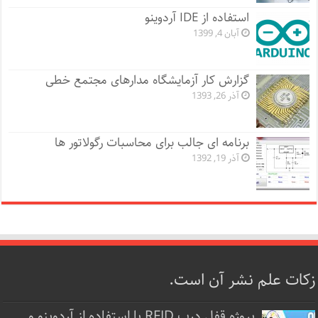
استفاده از IDE آردوینو
آبان 4, 1399
گزارش کار آزمایشگاه مدارهای مجتمع خطی
آذر 26, 1393
برنامه ای جالب برای محاسبات رگولاتور ها
آذر 19, 1392
زکات علم نشر آن است.
پروژه قفل‌ درب RFID با استفاده از آردوینو و