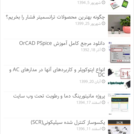
شهریور 5, 1394
چگونه بهترین محصولات ترانسمیتر فشار را بخریم؟
شهریور 25, 1399
دانلود مرجع کامل آموزش OrCAD PSpice
آذر 18, 1392
انواع اپتوکوپلر و کاربردهای آنها در مدارهای AC و
DC
آبان 20, 1399
پروژه مانيتورينگ دما و رطوبت تحت وب سایت
اسفند 17, 1394
یکسوساز کنترل شده سیلیکونی(SCR)
اسفند 11, 1396